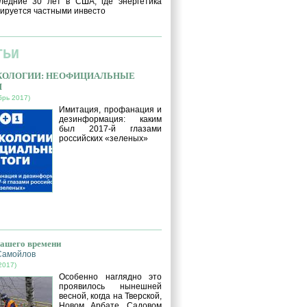
ледние 30 лет в США, где энергетика
ируется частными инвесто
ТЬИ
ЭКОЛОГИИ: НЕОФИЦИАЛЬНЫЕ
И
брь 2017)
Имитация, профанация и
дезинформация: каким
был 2017-й глазами
российских «зеленых»
нашего времени
Самойлов
2017)
Особенно наглядно это
проявилось нынешней
весной, когда на Тверской,
Новом Арбате, Садовом