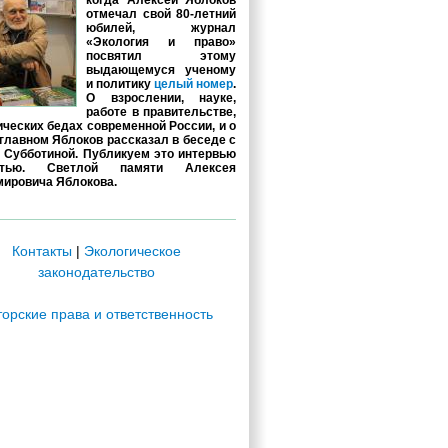
когда Алексей Яблоков
отмечал свой 80-летний
юбилей, журнал
«Экология и право»
посвятил этому
выдающемуся ученому
и политику
целый номер
.
О взрослении, науке,
работе в правительстве,
ических бедах современной России, и о
главном Яблоков рассказал в беседе с
 Субботиной. Публикуем это интервью
стью. Светлой памяти Алексея
ировича Яблокова.
Контакты
|
Экологическое
законодательство
торские права и ответственность