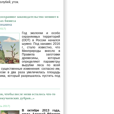
голубей, уток.
оохранное законодательство меняют в
сах бизнеса
решкина
2017)
Год экологии и особо
охраняемых территорий
(ООТ) в России начался
шумно. Под занавес 2016
г., стало известно, что
Минприроды внесло в
Правила заготовки
древесины, которые
определяют параметры
вырубки леса по всей
, существенные изменения: согласно им,
ески в два раза увеличилась площадь
ника, который разрешалось пустить под
ю, чтобы после меня осталось что-то
окучаевских дубрав...»
рь 2017)
В октябре 2013 года,