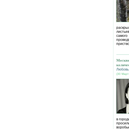
раскрыл
листье
самог
провед
приство
Москви
количе
Любовь
(30 Март
в город
просил
воробь