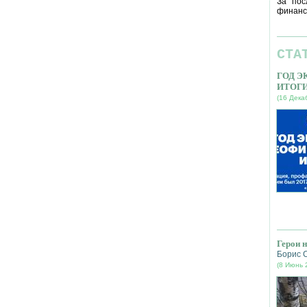
За пос
финанс
СТА
ГОД 
ИТОГ
(16 Дека
Герои 
Борис 
(8 Июнь 