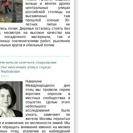
кольце и многих других
центральных улицах
российской столицы на
высаженных там
прошлой осенью 30-
летних липах не
ись почки. Деревья остались стоять без
в, несмотря на высокое качество как
о посадочного материала, так и
ённых озеленителями работ, рыхление
льных кругов и обильный полив.
чи начали замечать сокращение
ства зимующих птиц в городе
 Якубовская
 2017)
Накануне
Международного дня
птиц мы провели серию
коротких опросов в
местных сообществах в
соцсетях. Целью этого
небольшого
исследования было
узнать, замечают ли
жители Москвы пернатых
е и изменение их численности зимой. Мы
и обращать внимание именно на мелких
иных птиц, исключив из наблюдений