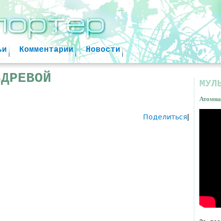
Jump to navigation
ьи
Комментарии
Новости
ЗДРЕВОЙ
МУЛ
Атомна
Поделиться
|
Атом
факт