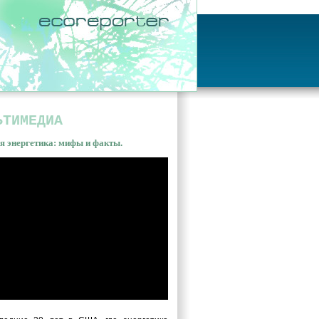
ЬТИМЕДИА
я энергетика: мифы и факты.
ная энергетика: мифы и
ы. Владимир Сливяк