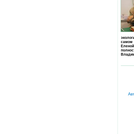
эколог
самом 
Еленой
полно
Владим
Ав