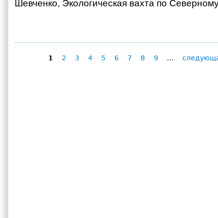
Шевченко, Экологическая вахта по Северному
1
2
3
4
5
6
7
8
9
…
следующа
Страницы