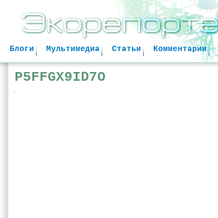
Jum
Блоги
Мультимедиа
Статьи
Комментарии
P5FFGX9ID7O