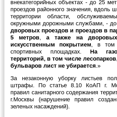
внекатегорийных объектах - до 25 мет
проездов районного значения, вдоль ш
территории области, обслуживаем
окружными дорожными службами, - до
дворовых проездов и проездов в пар
5 метров
,
а также на дворовых
искусственным покрытием
, в том
спортивных площадках.
На газ
территорий, в том числе лесопарков,
бульваров лист не убирается
.»
За незаконную уборку листьев по
штрафы. По статье 8.10 КоАП г. М
правил санитарного содержания террит
г.Москвы (нарушение правил созда
зеленых насаждений).