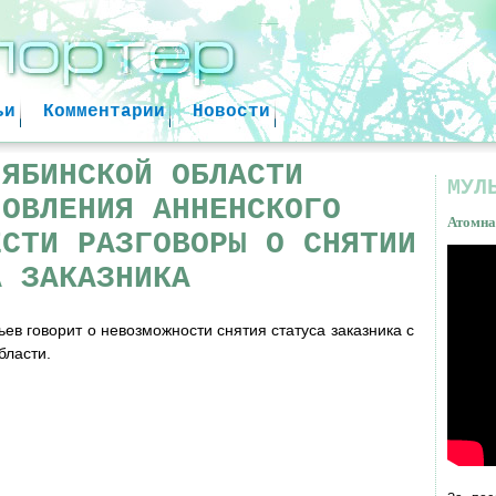
Jump to navigation
ьи
Комментарии
Новости
ЛЯБИНСКОЙ ОБЛАСТИ
МУЛ
НОВЛЕНИЯ АННЕНСКОГО
Атомна
ЕСТИ РАЗГОВОРЫ О СНЯТИИ
А ЗАКАЗНИКА
Атом
факт
в говорит о невозможности снятия статуса заказника с
бласти.
 Ю М