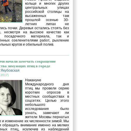
кольце и многих других
центральных улицах
российской столицы на
высаженных там
прошлой осенью 30-
летних липах не
ись почки. Деревья остались стоять без
в, несмотря на высокое качество как
о посадочного материала, так и
ённых озеленителями работ, рыхление
льных кругов и обильный полив.
чи начали замечать сокращение
ства зимующих птиц в городе
 Якубовская
 2017)
Накануне
Международного дня
птиц мы провели серию
коротких опросов в
местных сообществах в
соцсетях. Целью этого
небольшого
исследования было
узнать, замечают ли
жители Москвы пернатых
е и изменение их численности зимой. Мы
и обращать внимание именно на мелких
иных птиц, исключив из наблюдений