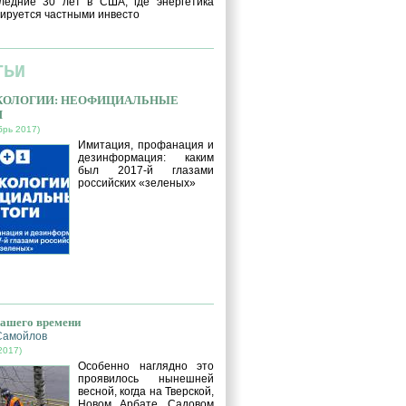
ледние 30 лет в США, где энергетика
ируется частными инвесто
ТЬИ
ЭКОЛОГИИ: НЕОФИЦИАЛЬНЫЕ
И
брь 2017)
Имитация, профанация и
дезинформация: каким
был 2017-й глазами
российских «зеленых»
нашего времени
Самойлов
2017)
Особенно наглядно это
проявилось нынешней
весной, когда на Тверской,
Новом Арбате, Садовом