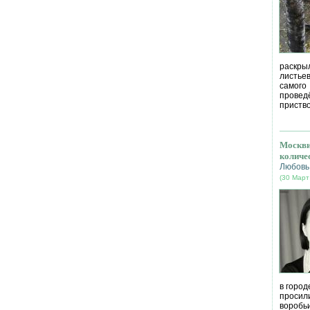
раскрыл
листье
самог
провед
приство
Москви
количе
Любовь
(30 Март
в город
просил
воробь