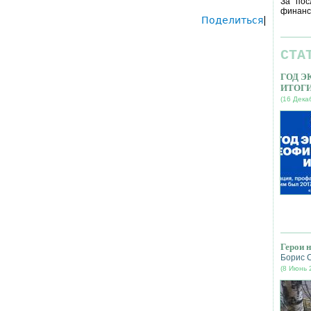
За пос
финанс
Поделиться
|
СТА
ГОД 
ИТОГ
(16 Дека
Герои 
Борис 
(8 Июнь 