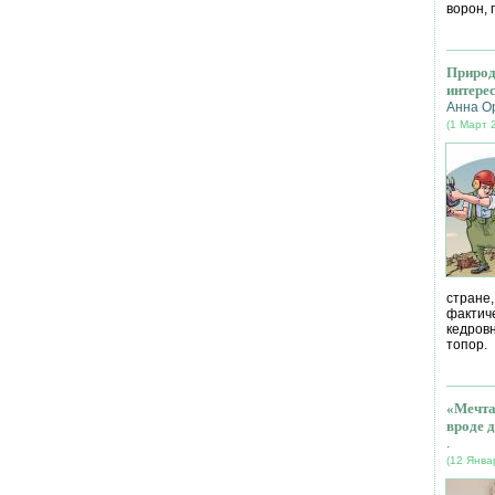
ворон, 
Природ
интере
Анна О
(1 Март 
стране
фактич
кедров
топор.
«Мечта
вроде д
.
(12 Янва