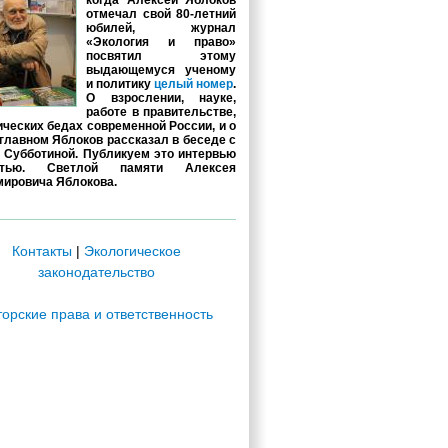
когда Алексей Яблоков
отмечал свой 80-летний
юбилей, журнал
«Экология и право»
посвятил этому
выдающемуся ученому
и политику
целый номер
.
О взрослении, науке,
работе в правительстве,
ических бедах современной России, и о
главном Яблоков рассказал в беседе с
 Субботиной. Публикуем это интервью
стью. Светлой памяти Алексея
ировича Яблокова.
Контакты
|
Экологическое
законодательство
торские права и ответственность