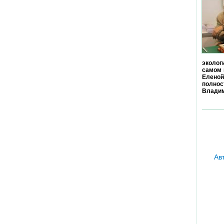
эколог
самом 
Еленой
полно
Владим
Ав