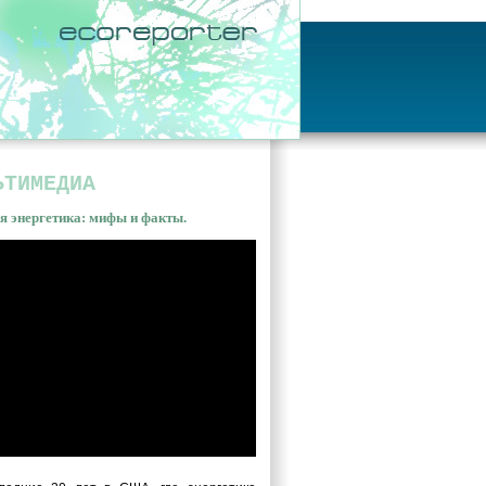
ЬТИМЕДИА
я энергетика: мифы и факты.
ная энергетика: мифы и
ы. Владимир Сливяк