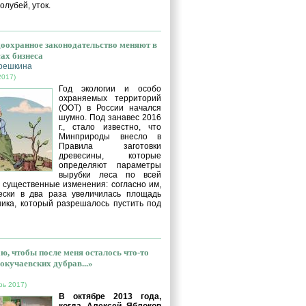
голубей, уток.
оохранное законодательство меняют в
сах бизнеса
решкина
2017)
Год экологии и особо
охраняемых территорий
(ООТ) в России начался
шумно. Под занавес 2016
г., стало известно, что
Минприроды внесло в
Правила заготовки
древесины, которые
определяют параметры
вырубки леса по всей
, существенные изменения: согласно им,
ески в два раза увеличилась площадь
ника, который разрешалось пустить под
ю, чтобы после меня осталось что-то
окучаевских дубрав...»
рь 2017)
В октябре 2013 года,