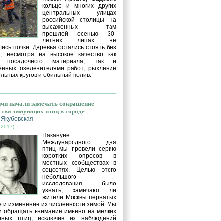
кольце и многих других
центральных улицах
российской столицы на
высаженных там
прошлой осенью 30-
летних липах не
ись почки. Деревья остались стоять без
в, несмотря на высокое качество как
о посадочного материала, так и
ённых озеленителями работ, рыхление
льных кругов и обильный полив.
чи начали замечать сокращение
ства зимующих птиц в городе
 Якубовская
 2017)
Накануне
Международного дня
птиц мы провели серию
коротких опросов в
местных сообществах в
соцсетях. Целью этого
небольшого
исследования было
узнать, замечают ли
жители Москвы пернатых
е и изменение их численности зимой. Мы
и обращать внимание именно на мелких
иных птиц, исключив из наблюдений