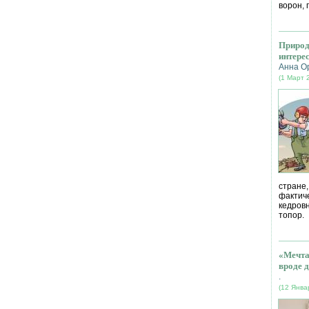
ворон, 
Природ
интере
Анна О
(1 Март 
стране
фактич
кедров
топор.
«Мечта
вроде д
.
(12 Янва