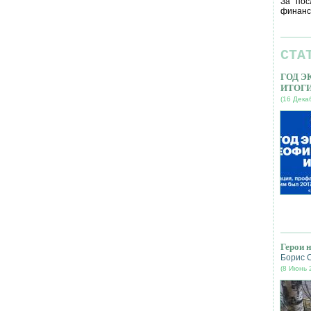
За пос
финанс
СТА
ГОД 
ИТОГ
(16 Дека
Герои 
Борис 
(8 Июнь 