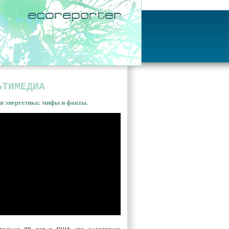
ЬТИМЕДИА
я энергетика: мифы и факты.
ная энергетика: мифы и
ы. Владимир Сливяк