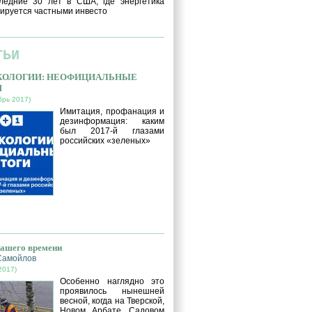
ледние 30 лет в США, где энергетика
ируется частными инвесто
ТЬИ
ЭКОЛОГИИ: НЕОФИЦИАЛЬНЫЕ
И
брь 2017)
Имитация, профанация и
дезинформация: каким
был 2017-й глазами
российских «зеленых»
нашего времени
Самойлов
2017)
Особенно наглядно это
проявилось нынешней
весной, когда на Тверской,
Новом Арбате, Садовом