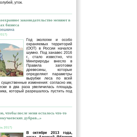
голубей, уток.
оохранное законодательство меняют в
сах бизнеса
решкина
2017)
Год экологии и особо
охраняемых территорий
(ООТ) в России начался
шумно. Под занавес 2016
г., стало известно, что
Минприроды внесло в
Правила заготовки
древесины, которые
определяют параметры
вырубки леса по всей
, существенные изменения: согласно им,
ески в два раза увеличилась площадь
ника, который разрешалось пустить под
ю, чтобы после меня осталось что-то
окучаевских дубрав...»
рь 2017)
В октябре 2013 года,