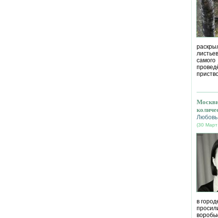
раскрыл
листье
самог
провед
приство
Москви
количе
Любовь
(30 Март
в город
просил
воробь