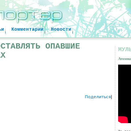
Jump to navigation
ьи
Комментарии
Новости
ОСТАВЛЯТЬ ОПАВШИЕ
МУЛ
АХ
Атомна
Атом
факт
 и вредная работа
Поделиться
|