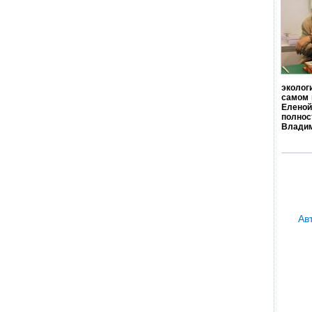
эколог
самом 
Еленой
полно
Владим
Ав