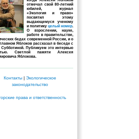
когда Алексей Яблоков
отмечал свой 80-летний
юбилей, журнал
«Экология и право»
посвятил этому
выдающемуся ученому
и политику
целый номер
.
О взрослении, науке,
работе в правительстве,
ических бедах современной России, и о
главном Яблоков рассказал в беседе с
 Субботиной. Публикуем это интервью
стью. Светлой памяти Алексея
ировича Яблокова.
Контакты
|
Экологическое
законодательство
торские права и ответственность