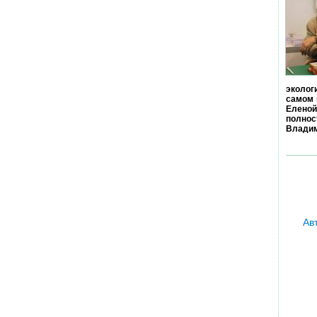
эколог
самом 
Еленой
полно
Владим
Ав