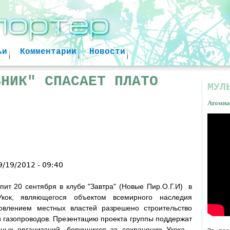
Jump to navigation
ьи
Комментарии
Новости
ВНИК" СПАСАЕТ ПЛАТО
МУЛ
Атомна
Атом
факт
9/19/2012 - 09:40
пит 20 сентября в клубе "Завтра" (Новые Пир.О.Г.И) в
Укок, являющегося объектом всемирного наследия
влением местных властей разрешено строительство
и газопроводов. Презентацию проекта группы поддержат
нных организаций, борющихся за сохранение Укока -