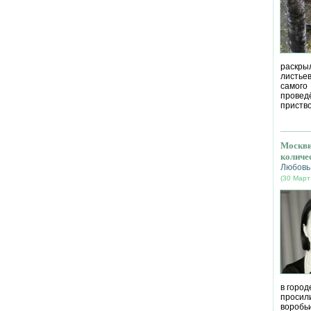
раскрыл
листье
самог
провед
приство
Москви
количе
Любовь
(30 Март
в город
просил
воробь