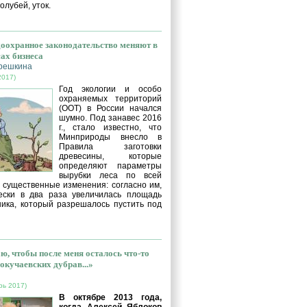
голубей, уток.
оохранное законодательство меняют в
сах бизнеса
решкина
2017)
Год экологии и особо
охраняемых территорий
(ООТ) в России начался
шумно. Под занавес 2016
г., стало известно, что
Минприроды внесло в
Правила заготовки
древесины, которые
определяют параметры
вырубки леса по всей
, существенные изменения: согласно им,
ески в два раза увеличилась площадь
ника, который разрешалось пустить под
ю, чтобы после меня осталось что-то
окучаевских дубрав...»
рь 2017)
В октябре 2013 года,