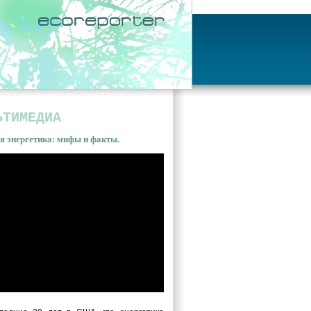
ЬТИМЕДИА
я энергетика: мифы и факты.
ная энергетика: мифы и
ы. Владимир Сливяк