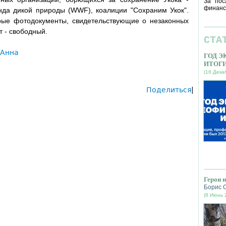
За пос
финанс
нда дикой природы (WWF), коалиции "Сохраним Укок".
рые фотодокументы, свидетельствующие о незаконных
т - свободный.
СТА
 Анна
ГОД 
ИТОГ
(16 Дека
Поделиться
|
Герои 
Борис 
(8 Июнь 