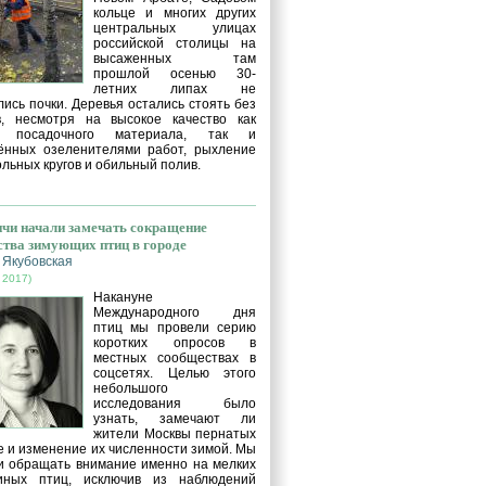
кольце и многих других
центральных улицах
российской столицы на
высаженных там
прошлой осенью 30-
летних липах не
ись почки. Деревья остались стоять без
в, несмотря на высокое качество как
о посадочного материала, так и
ённых озеленителями работ, рыхление
льных кругов и обильный полив.
чи начали замечать сокращение
ства зимующих птиц в городе
 Якубовская
 2017)
Накануне
Международного дня
птиц мы провели серию
коротких опросов в
местных сообществах в
соцсетях. Целью этого
небольшого
исследования было
узнать, замечают ли
жители Москвы пернатых
е и изменение их численности зимой. Мы
и обращать внимание именно на мелких
иных птиц, исключив из наблюдений