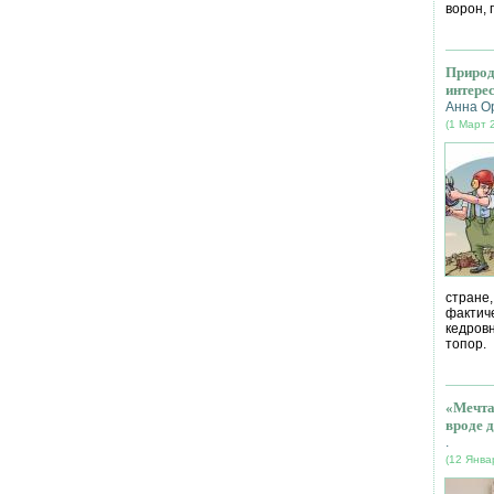
ворон, 
Природ
интере
Анна О
(1 Март 
стране
фактич
кедров
топор.
«Мечта
вроде д
.
(12 Янва