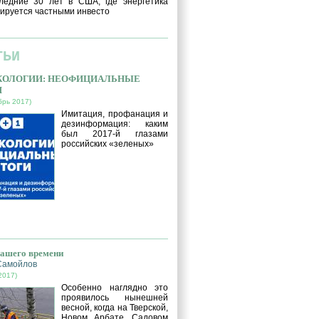
ледние 30 лет в США, где энергетика
ируется частными инвесто
ТЬИ
ЭКОЛОГИИ: НЕОФИЦИАЛЬНЫЕ
И
брь 2017)
Имитация, профанация и
дезинформация: каким
был 2017-й глазами
российских «зеленых»
нашего времени
Самойлов
2017)
Особенно наглядно это
проявилось нынешней
весной, когда на Тверской,
Новом Арбате, Садовом