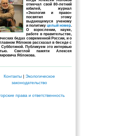
когда Алексей Яблоков
отмечал свой 80-летний
юбилей, журнал
«Экология и право»
посвятил этому
выдающемуся ученому
и политику
целый номер
.
О взрослении, науке,
работе в правительстве,
ических бедах современной России, и о
главном Яблоков рассказал в беседе с
 Субботиной. Публикуем это интервью
стью. Светлой памяти Алексея
ировича Яблокова.
Контакты
|
Экологическое
законодательство
торские права и ответственность