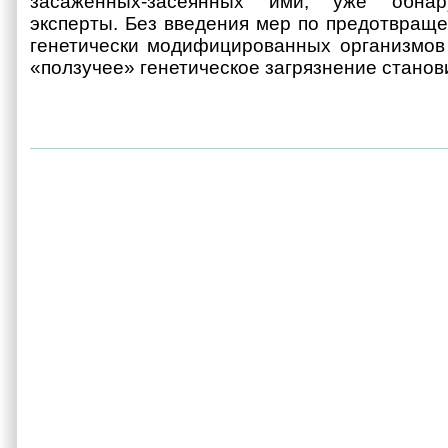
засаженных-засеянных ими, уже обнар
эксперты. Без введения мер по предотвращ
генетически модифицированных организмов
«ползучее» генетическое загрязнение станов