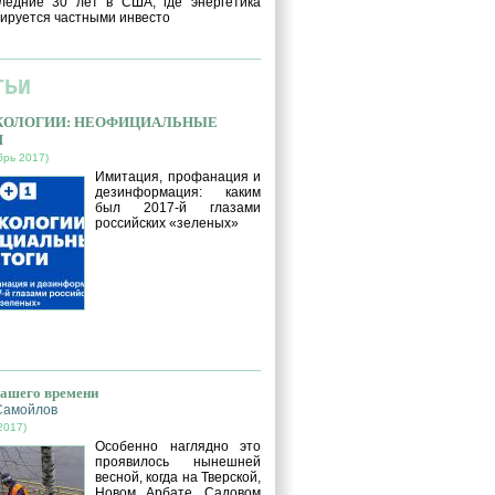
ледние 30 лет в США, где энергетика
ируется частными инвесто
ТЬИ
ЭКОЛОГИИ: НЕОФИЦИАЛЬНЫЕ
И
брь 2017)
Имитация, профанация и
дезинформация: каким
был 2017-й глазами
российских «зеленых»
нашего времени
Самойлов
2017)
Особенно наглядно это
проявилось нынешней
весной, когда на Тверской,
Новом Арбате, Садовом