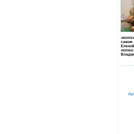
эколог
самом 
Еленой
полно
Владим
Ав