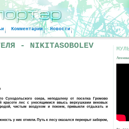
Jump to navigation
ьи
Комментарии
Новости
ТЕЛЯ - NIKITASOBOLEV
МУЛ
Атомна
Атом
факт
9
го Суходольского озера, неподалеку от поселка Громово
й красоте лес с уносящимися ввысь верхушками вековых
иродой, чистым воздухом и покоем, привыкли отдыхать и
жность у них отняли. Путь к лесу оказался перекрыт забором,