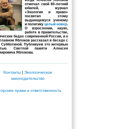
когда Алексей Яблоков
отмечал свой 80-летний
юбилей, журнал
«Экология и право»
посвятил этому
выдающемуся ученому
и политику
целый номер
.
О взрослении, науке,
работе в правительстве,
ических бедах современной России, и о
главном Яблоков рассказал в беседе с
 Субботиной. Публикуем это интервью
стью. Светлой памяти Алексея
ировича Яблокова.
Контакты
|
Экологическое
законодательство
торские права и ответственность