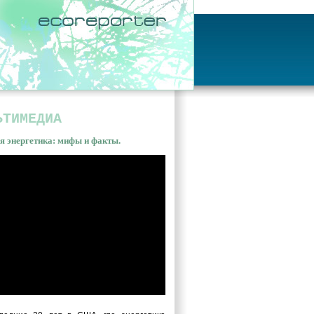
ЬТИМЕДИА
я энергетика: мифы и факты.
ная энергетика: мифы и
ы. Владимир Сливяк