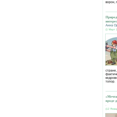
ворон, 
Природ
интере
Анна О
(1 Март 
стране
фактич
кедров
топор.
«Мечта
вроде д
.
(12 Янва