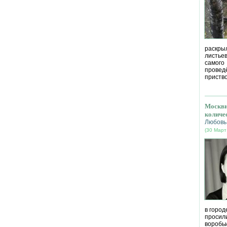
раскрыл
листье
самог
провед
приство
Москви
количе
Любовь
(30 Март
в город
просил
воробь