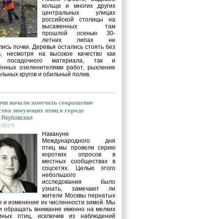
кольце и многих других
центральных улицах
российской столицы на
высаженных там
прошлой осенью 30-
летних липах не
ись почки. Деревья остались стоять без
в, несмотря на высокое качество как
о посадочного материала, так и
ённых озеленителями работ, рыхление
льных кругов и обильный полив.
чи начали замечать сокращение
ства зимующих птиц в городе
 Якубовская
 2017)
Накануне
Международного дня
птиц мы провели серию
коротких опросов в
местных сообществах в
соцсетях. Целью этого
небольшого
исследования было
узнать, замечают ли
жители Москвы пернатых
е и изменение их численности зимой. Мы
и обращать внимание именно на мелких
иных птиц, исключив из наблюдений