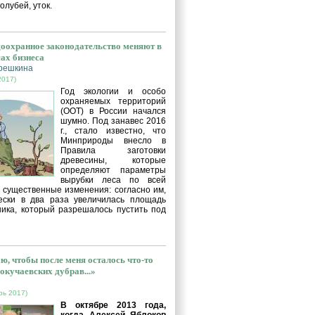
голубей, уток.
оохранное законодательство меняют в
сах бизнеса
решкина
2017)
Год экологии и особо
охраняемых территорий
(ООТ) в России начался
шумно. Под занавес 2016
г., стало известно, что
Минприроды внесло в
Правила заготовки
древесины, которые
определяют параметры
вырубки леса по всей
, существенные изменения: согласно им,
ески в два раза увеличилась площадь
ника, который разрешалось пустить под
ю, чтобы после меня осталось что-то
окучаевских дубрав...»
рь 2017)
В октябре 2013 года,