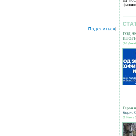
За пос
финанс
СТА
Поделиться
|
ГОД 
ИТОГ
(16 Дека
Герои 
Борис 
(8 Июнь 