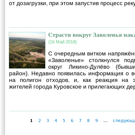
от дозагрузки, при этом запустив процесс рек
Страсти вокруг Заволенья на
(16 Май 2018)
С очередным витком напряжённ
«Заволенье» столкнулся под
округ Ликино-Дулёво (бывш
район). Недавно появилась информация о 
на полигон отходов, и, как реакция на э
жителей города Куровское и прилегающих де
1
2
3
4
5
6
7
8
9
…
следующа
Страницы