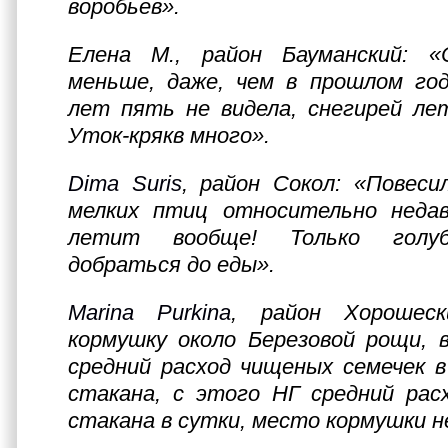
воробьев».
Елена М., район Бауманский: «
меньше, даже, чем в прошлом год
лет пять не видела, снегирей лет
Уток-крякв много».
Dima Suris
, район Сокол: «Повеси
мелких птиц относительно недав
летит вообще! Только голу
добраться до еды».
Marina Purkina
, район Хорошес
кормушку около Березовой рощи, 
средний расход чищеных семечек в
стакана, с этого НГ средний расх
стакана в сутки, место кормушки н