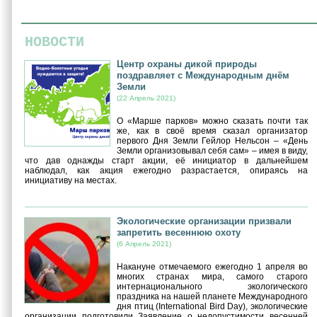
НОВОСТИ
Центр охраны дикой природы
поздравляет с Международным днём
Земли
(22 Апрель 2021)
О «Марше парков» можно сказать почти так
же, как в своё время сказал организатор
первого Дня Земли Гейлор Нельсон – «День
Земли организовывал себя сам» – имея в виду,
что дав однажды старт акции, её инициатор в дальнейшем
наблюдал, как акция ежегодно разрастается, опираясь на
инициативу на местах.
Экологические организации призвали
запретить весеннюю охоту
(6 Апрель 2021)
Накануне отмечаемого ежегодно 1 апреля во
многих странах мира, самого старого
интернационального экологического
праздника на нашей планете Международного
дня птиц (International Bird Day), экологические
организации подготовили Заявление о недопустимости весенней