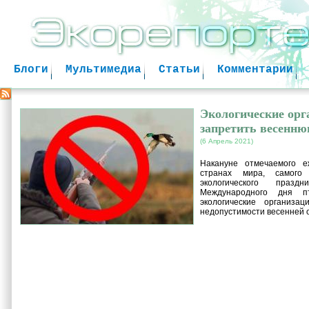
Jum
Блоги
Мультимедиа
Статьи
Комментарии
Экологические орг
запретить весенню
(6 Апрель 2021)
Накануне отмечаемого 
странах мира, самого 
экологического пра
Международного дня пти
экологические организа
недопустимости весенней о