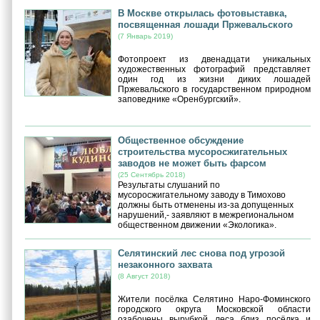
В Москве открылась фотовыставка,
посвященная лошади Пржевальского
(7 Январь 2019)
Фотопроект из двенадцати уникальных
художественных фотографий представляет
один год из жизни диких лошадей
Пржевальского в государственном природном
заповеднике «Оренбургский».
Общественное обсуждение
строительства мусоросжигательных
заводов не может быть фарсом
(25 Сентябрь 2018)
Результаты слушаний по
мусоросжигательному заводу в Тимохово
должны быть отменены из-за допущенных
нарушений,- заявляют в межрегиональном
общественном движении «Экологика».
Селятинский лес снова под угрозой
незаконного захвата
(8 Август 2018)
Жители посёлка Селятино Наро-Фоминского
городского округа Московской области
озабочены вырубкой леса близ посёлка и