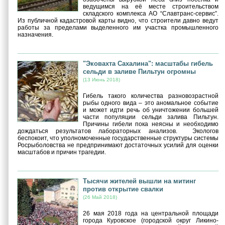
ведущимся на её месте строительством
складского комплекса АО “Славтранс-сервис”.
Из публичной кадастровой карты видно, что строители давно ведут
работы за пределами выделенного им участка промышленного
назначения.
"Эковахта Сахалина": масштабы гибель
сельди в заливе Пильтун огромны
(13 Июнь 2018)
Гибель такого количества разновозрастной
рыбы одного вида – это аномальное событие
и может идти речь об уничтожении большей
части популяции сельди залива Пильтун.
Причины гибели пока неясны и необходимо
дождаться результатов лабораторных анализов. Экологов
беспокоит, что уполномоченные государственные структуры системы
Росрыболовства не предпринимают достаточных усилий для оценки
масштабов и причин трагедии.
Тысячи жителей вышли на митинг
против открытие свалки
(26 Май 2018)
26 мая 2018 года на центральной площади
города Куровское (городской округ Ликино-