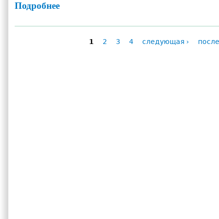
Подробнее
о Как защитить московские деревья на субботниках
1
2
3
4
следующая ›
после
Страницы