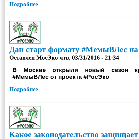
Подробнее
о “Каждый имеет право на достоверную информацию о сост
Дан старт формату #МемыВЛес на 
Оставлен
МосЭко
чтв, 03/31/2016 - 21:34
В Москве открыли новый сезон кр
#МемыВЛес от проекта #РосЭко
Подробнее
о Дан старт формату #МемыВЛес на 2016 год!
Какое законодательство защищае