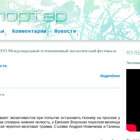
Jump to navigation
ьи
Комментарии
Новости
 XVI Международный телевизионный экологический фестиваль
МУЛ
Атомна
ости
.
Подробнее
Атом
факт
еса
нского леса
вают экоактивистов при попытке остановить технику на просеке у
ва сломана нижняя челюсть, у Евгения Власенко перелом мизинца
тая черепно-мозговая травма. Съемка Андрея Новичкова и Галины