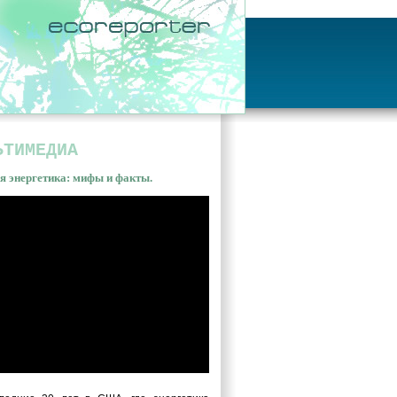
ЬТИМЕДИА
я энергетика: мифы и факты.
ная энергетика: мифы и
ы. Владимир Сливяк