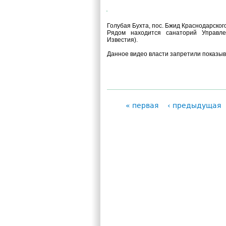
9B4EfsYaeaA
Голубая Бухта, пос. Бжид Краснодарского
Рядом находится санаторий Управл
Известия).
Данное видео власти запретили показыв
« первая
‹ предыдущая
Страницы