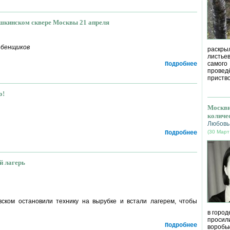
шкинском сквере Москвы 21 апреля
ебенщиков
раскрыл
листье
самог
Подробнее
провед
приство
о!
Москви
количе
Любовь
(30 Март
Подробнее
й лагерь
ском остановили технику на вырубке и встали лагерем, чтобы
в город
просил
Подробнее
воробь