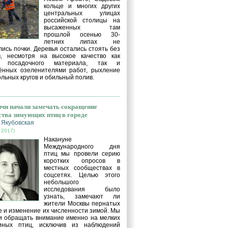
кольце и многих других
центральных улицах
российской столицы на
высаженных там
прошлой осенью 30-
летних липах не
ись почки. Деревья остались стоять без
в, несмотря на высокое качество как
о посадочного материала, так и
ённых озеленителями работ, рыхление
льных кругов и обильный полив.
чи начали замечать сокращение
ства зимующих птиц в городе
 Якубовская
 2017)
Накануне
Международного дня
птиц мы провели серию
коротких опросов в
местных сообществах в
соцсетях. Целью этого
небольшого
исследования было
узнать, замечают ли
жители Москвы пернатых
е и изменение их численности зимой. Мы
и обращать внимание именно на мелких
иных птиц, исключив из наблюдений