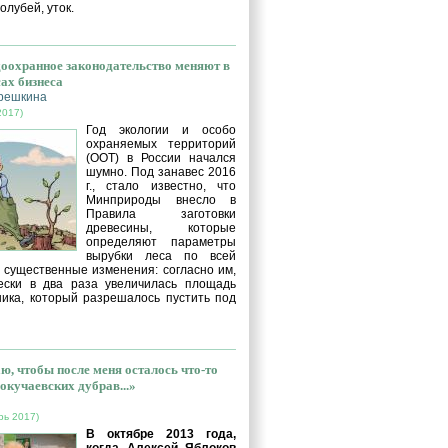
голубей, уток.
оохранное законодательство меняют в
сах бизнеса
решкина
2017)
Год экологии и особо
охраняемых территорий
(ООТ) в России начался
шумно. Под занавес 2016
г., стало известно, что
Минприроды внесло в
Правила заготовки
древесины, которые
определяют параметры
вырубки леса по всей
, существенные изменения: согласно им,
ески в два раза увеличилась площадь
ника, который разрешалось пустить под
ю, чтобы после меня осталось что-то
окучаевских дубрав...»
рь 2017)
В октябре 2013 года,