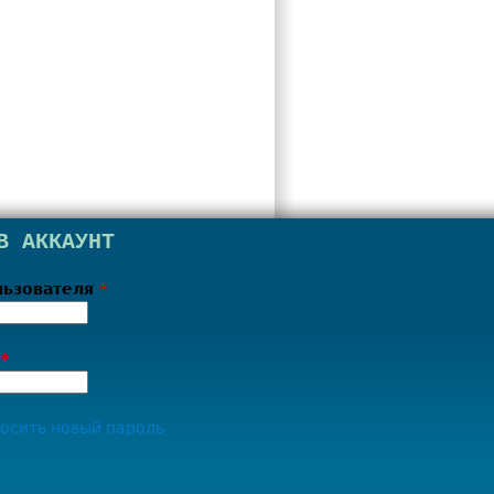
В АККАУНТ
льзователя
*
ь
*
осить новый пароль