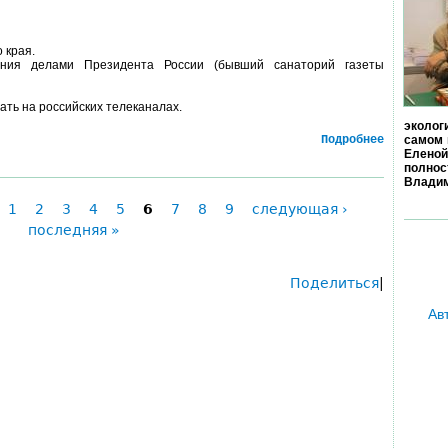
 края.
ения делами Президента России (бывший санаторий газеты
ать на российских телеканалах.
эколог
Подробнее
самом 
Еленой
полно
Владим
1
2
3
4
5
6
7
8
9
следующая ›
последняя »
Поделиться
|
Ав