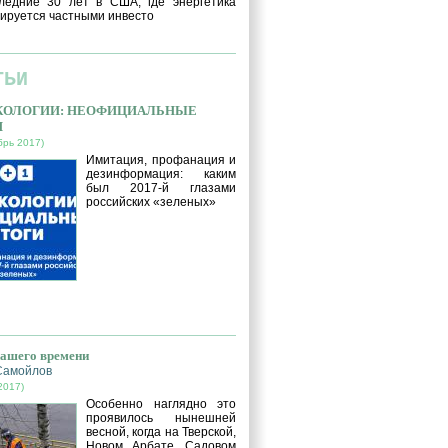
ледние 30 лет в США, где энергетика
ируется частными инвесто
ТЬИ
ЭКОЛОГИИ: НЕОФИЦИАЛЬНЫЕ
И
брь 2017)
Имитация, профанация и
дезинформация: каким
был 2017-й глазами
российских «зеленых»
нашего времени
Самойлов
2017)
Особенно наглядно это
проявилось нынешней
весной, когда на Тверской,
Новом Арбате, Садовом