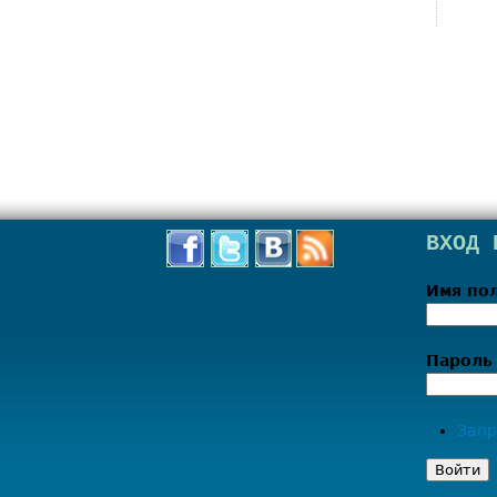
ВХОД 
Имя по
Парол
Запр