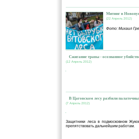
Митинг в Новопу
(22 Апрель 2012)
Фото: Михаил Гр
Сжигание травы - осознанное убийств
(12 Апрель 2012)
KumuDpydIC0
В Цаговском лесу разбили палаточны
(7 Апрель 2012)
p5FFGX9Id7o
Защитники леса в подмосковном Жуков
препятствовать дальнейшим работам.