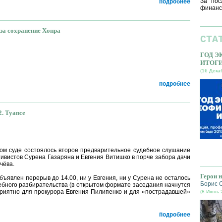
За пос
Подробнее
финанс
за сохранение Хопра
СТА
ГОД 
ске
ИТОГ
(16 Дека
Подробнее
2. Туапсе
ном суде состоялось второе предварительное судебное слушание
ивистов Сурена Газаряна и Евгения Витишко в порче забора дачи
чёва.
Герои 
бъявлен перерыв до 14.00, ни у Евгения, ни у Сурена не осталось
Борис 
ебного разбирательства (в открытом формате заседания начнутся
оприятно для прокурора Евгения Пилипенко и для «пострадавшей»
(8 Июнь 
Подробнее