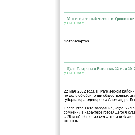
Многотысячный митинг в Урюпинске 
(28 Май 2012)
Митинг 27 мая в Новохопер
Фоторепортаж.
Дело Газаряна и Витишко. 22 мая 201
(23 Май 2012)
MZJ1xf3QbYY
22 мая 2012 года в Туапсинском район
по делу об обвинении общественных акт
губернатора-единоросса Александра Тка
После утреннего заседания, когда был о
сомнений в характере готовящегося суд
с 29 мая). Решение судьи крайне благ
стороны.