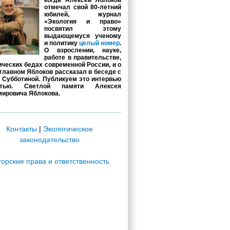
когда Алексей Яблоков
отмечал свой 80-летний
юбилей, журнал
«Экология и право»
посвятил этому
выдающемуся ученому
и политику
целый номер
.
О взрослении, науке,
работе в правительстве,
ических бедах современной России, и о
главном Яблоков рассказал в беседе с
 Субботиной. Публикуем это интервью
стью. Светлой памяти Алексея
ировича Яблокова.
Контакты
|
Экологическое
законодательство
торские права и ответственность