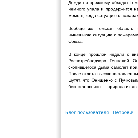
Дожди по-прежнему обходят Том
немного упала и продержится на
момент, когда ситуацию с пожара
Вообще же Томская область н
нынешнюю ситуацию с пожарами 1
Союза.
В конце прошлой недели с виз
Роспотребнадзора Геннадий О
скопившегося дыма самолет приз
После отлета высокопоставленны
шутят, что Онищенко с Пучковы
безостановочно — природа их явн
Блог пользователя - Петрович