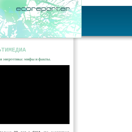
ЬТИМЕДИА
я энергетика: мифы и факты.
ная энергетика: мифы и
ы. Владимир Сливяк