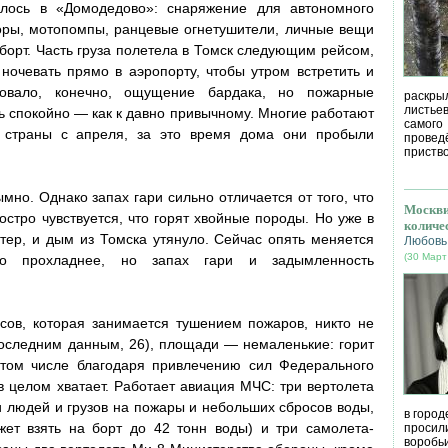
алось в «Домодедово»: снаряжение для автономного
оры, мотопомпы, ранцевые огнетушители, личные вещи
борт. Часть груза полетела в Томск следующим рейсом,
ночевать прямо в аэропорту, чтобы утром встретить и
твовало, конечно, ощущение бардака, но пожарные
раскрыл
листье
ь спокойно — как к давно привычному. Многие работают
самог
 страны с апреля, за это время дома они пробыли
провед
приство
но. Однако запах гари сильно отличается от того, что
Москви
остро чувствуется, что горят хвойные породы. Но уже в
количе
тер, и дым из Томска утянуло. Сейчас опять меняется
Любовь
(30 Март
го прохладнее, но запах гари и задымленность
сов, которая занимается тушением пожаров, никто не
оследним данным, 26), площади — немаленькие: горит
 том числе благодаря привлечению сил Федерального
 целом хватает. Работает авиация МЧС: три вертолета
и людей и грузов на пожары и небольших сбросов воды,
в город
жет взять на борт до 42 тонн воды) и три самолета-
просил
воробь