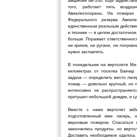
амфибии Бе-200. Еще задействов
того, работает пять воздуш
Авиалесоохраны. На пожарах
Федерального резерва Авиал
единственным реальным действие
и техники — в целом достаточное,
больше. Поражает ответственнос
ни криков, ни ругани, ни понука
нужно заставлять.
В понедельник на вертолете Ми
километрах от поселка Бакчар.
задача — определить место лаге
пожар — довольно крупный, но п
интенсивно не распространяетс
притушил небольшой дождик, и сд
Вместе с нами вертолет заби
подготовленный ими лагерь, 
верховым пожаром. Спасаться 
закончились продукты, но верто
Доставить необходимое удалось 