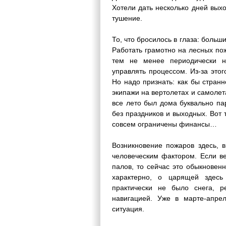
Хотели дать несколько дней вых
тушение.
То, что бросилось в глаза: боль
Работать грамотно на лесных пож
тем не менее периодически н
управлять процессом. Из-за это
Но надо признать: как бы стран
экипажи на вертолетах и самоле
все лето был дома буквально па
без праздников и выходных. Вот 
совсем ограничены финансы…
Возникновение пожаров здесь, в
человеческим фактором. Если ве
палов, то сейчас это обыкновен
характерно, о царящей здесь
практически не было снега, р
навигацией. Уже в марте-апре
ситуация.