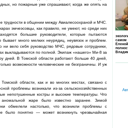
одных, но пожарные уже спрашивают, когда же опять на
шие трудности в общении между Авиалесоохраной и МЧС.
арах эмчеэсовцы, как правило, не умеют, но среди них
аходятся большие руководители, которые пытаются
эколог
го бывает много мелких неурядиц, неувязок и проблем.
самом 
Еленой
но ни вело себя руководство МЧС, рядовые сотрудники,
полно
тах выкладываются по полной. Экипаж «нашего» Ми-8 за
Владим
ру дней. В Томской области работают больше 40 дней,
только возможности человеческие не безграничны. И уж
 Томской области, как и во многих местах, связано с
сной проблемы возникали из-за сельскохозяйственных
Ав
ные непотушенные костры и высокие температуры. Что
 аномальной жаре было известно заранее. Зимой
еки обмелели настолько, что возникли проблемы с
ле было понятно — может возникнуть чрезвычайная