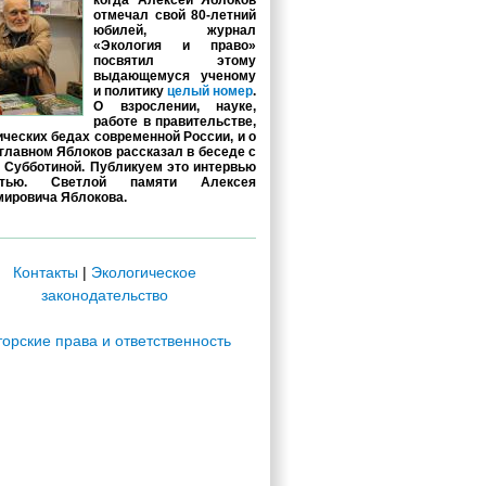
когда Алексей Яблоков
отмечал свой 80-летний
юбилей, журнал
«Экология и право»
посвятил этому
выдающемуся ученому
и политику
целый номер
.
О взрослении, науке,
работе в правительстве,
ических бедах современной России, и о
главном Яблоков рассказал в беседе с
 Субботиной. Публикуем это интервью
стью. Светлой памяти Алексея
ировича Яблокова.
Контакты
|
Экологическое
законодательство
торские права и ответственность