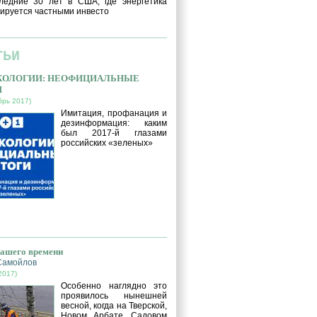
ледние 30 лет в США, где энергетика
ируется частными инвесто
ТЬИ
ЭКОЛОГИИ: НЕОФИЦИАЛЬНЫЕ
И
брь 2017)
Имитация, профанация и
дезинформация: каким
был 2017-й глазами
российских «зеленых»
нашего времени
Самойлов
2017)
Особенно наглядно это
проявилось нынешней
весной, когда на Тверской,
Новом Арбате, Садовом