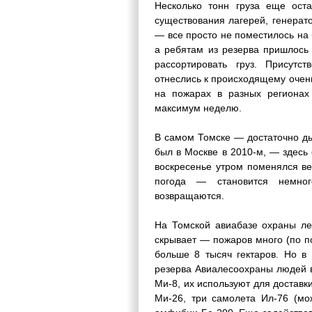
Несколько тонн груза еще ост
существования лагерей, генерат
— все просто не поместилось на 
а ребятам из резерва пришлось 
рассортировать груз. Присутс
отнеслись к происходящему очен
на пожарах в разных регионах
максимум неделю.
В самом Томске — достаточно дым
был в Москве в 2010-м, — здесь 
воскресенье утром поменялся ве
погода — становится немно
возвращаются.
На Томской авиабазе охраны ле
скрывает — пожаров много (по п
больше 8 тысяч гектаров. Но в
резерва Авиалесоохраны людей в
Ми-8, их используют для доставк
Ми-26, три самолета Ил-76 (мо