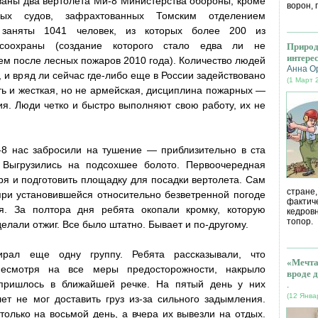
аны два вертолета Ми-8 Министерства обороны, кроме
ворон, 
ных судов, зафрахтованных Томским отделением
 заняты 1041 человек, из которых более 200 из
есоохраны (создание которого стало едва ли не
Природ
интере
м после лесных пожаров 2010 года). Количество людей
Анна О
 и вряд ли сейчас где-либо еще в России задействовано
(1 Март 
ть и жесткая, но не армейская, дисциплина пожарных —
ния. Люди четко и быстро выполняют свою работу, их не
-8 нас забросили на тушение — приблизительно в ста
 Выгрузились на подсохшее болото. Первоочередная
ря и подготовить площадку для посадки вертолета. Сам
стране
ри установившейся относительно безветренной погоде
фактич
я. За полтора дня ребята окопали кромку, которую
кедров
топор.
елали отжиг. Все было штатно. Бывает и по-другому.
рал еще одну группу. Ребята рассказывали, что
«Мечта
несмотря на все меры предосторожности, накрыло
вроде д
пришлось в ближайшей речке. На пятый день у них
.
(12 Янва
лет не мог доставить груз из-за сильного задымления.
только на восьмой день, а вчера их вывезли на отдых.