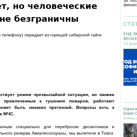
За пос
т, но человеческие
финанс
не безграничны
СТА
ГОД 
 телефону) передает из горящей сибирской тайги
ИТОГ
(16 Дека
ствует режим чрезвычайной ситуации, но паники
, привлеченные к тушению пожаров, работают
может быть никаких претензий. Вопросы есть к
Герои 
 к МЧС.
Борис 
(8 Июнь 
анным специально для переброски десантников и
ьного резерва Авиалесоохраны, мы вылетели в Томск.