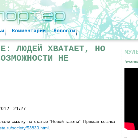
Jump to navigation
ьи
Комментарии
Новости
КЕ: ЛЮДЕЙ ХВАТАЕТ, НО
МУЛ
ВОЗМОЖНОСТИ НЕ
Атомна
Атом
факт
2012 - 21:27
лали ссылку на статью "Новой газеты". Прямая ссылка
ta.ru/society/53830.html
.