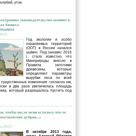
голубей, уток.
оохранное законодательство меняют в
сах бизнеса
решкина
2017)
Год экологии и особо
охраняемых территорий
(ООТ) в России начался
шумно. Под занавес 2016
г., стало известно, что
Минприроды внесло в
Правила заготовки
древесины, которые
определяют параметры
вырубки леса по всей
, существенные изменения: согласно им,
ески в два раза увеличилась площадь
ника, который разрешалось пустить под
ю, чтобы после меня осталось что-то
окучаевских дубрав...»
рь 2017)
В октябре 2013 года,