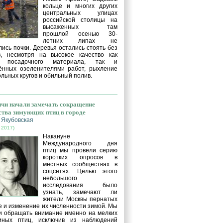
кольце и многих других
центральных улицах
российской столицы на
высаженных там
прошлой осенью 30-
летних липах не
ись почки. Деревья остались стоять без
в, несмотря на высокое качество как
о посадочного материала, так и
ённых озеленителями работ, рыхление
льных кругов и обильный полив.
чи начали замечать сокращение
ства зимующих птиц в городе
 Якубовская
 2017)
Накануне
Международного дня
птиц мы провели серию
коротких опросов в
местных сообществах в
соцсетях. Целью этого
небольшого
исследования было
узнать, замечают ли
жители Москвы пернатых
е и изменение их численности зимой. Мы
и обращать внимание именно на мелких
иных птиц, исключив из наблюдений