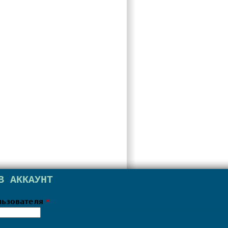
В АККАУНТ
льзователя
*