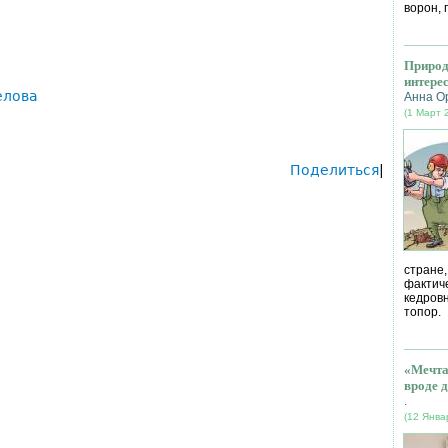
ворон, 
Природ
интере
елова
Анна О
(1 Март 
Поделиться
|
стране
фактич
кедров
топор.
«Мечта
вроде д
.
(12 Янва