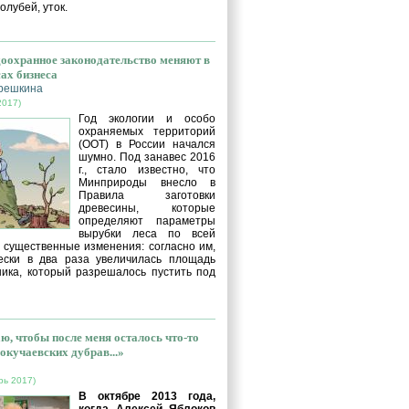
голубей, уток.
оохранное законодательство меняют в
сах бизнеса
решкина
2017)
Год экологии и особо
охраняемых территорий
(ООТ) в России начался
шумно. Под занавес 2016
г., стало известно, что
Минприроды внесло в
Правила заготовки
древесины, которые
определяют параметры
вырубки леса по всей
, существенные изменения: согласно им,
ески в два раза увеличилась площадь
ника, который разрешалось пустить под
ю, чтобы после меня осталось что-то
окучаевских дубрав...»
рь 2017)
В октябре 2013 года,