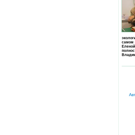
эколог
самом 
Еленой
полно
Владим
Ав