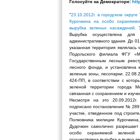
Голосуйте на Демократоре:
htt
"
23.10.2012г. в городском округ
Курочкина на особо охраняемо
вырубка зеленых насаждений
. 
Вырубка осуществлена для 
административного здания. До 01.0
указанная территория являлась 
Подольского филиала ФГУ «Мо
Государственным лесным реест
лесного фонда, и установлена 
зеленые зоны, лесопарки. 22.08
424-ПП, в соответствии с кото
зеленой территории города М
связанная с сохранением и изуче
Несмотря на это 20.09.2012г.
подписано постановление № 289 
участке, отведенном под строител
Полковника милиции Курочкина,
Дудочкин самолично разрешает
особо охраняемой зеленой те
осуществлена вырубка и вывоз де