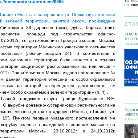
За пос
p://democrator.ru/problem/8965
финанс
е Троицк г.Москвы в завершении ул. Полковника милиции
й зеленой территории, занятой лесом, произведена
СТА
Уничтожено 28 деревьев (вязы, дубы, березы, ели).
расчистки площади под строительство офисно-
ГОД 
ИТОГ
7.2012г., т.е. до вхождения г.Троицка в состав г.Москвы,
(16 Дека
частью территории Малинского участкового лесничества
собллес» (лесной квартал 24). В соответствии с
ром указанная территория была отнесена к землям
категория защитности расположенных на ней лесов –
.2012г. Правительством Москвы издано постановление №
рым данная территория отнесена «к особо охраняемой
осквы» на которой «запрещается деятельность, не
нием особо охраняемой зеленой территории» (п. 4) .
 Главой городского округа Троицк Дудочкиным В.Е.
«О вырубке древесно-кустарниковой растительности на
Герои 
ьство Бизнес-центра по адресу: г.Москва, г.Троицк, ул.
Борис 
 19”. Пунктом первым указанного постановления г-н
(8 Июнь 
 вырубку зеленых насаждений в зеленом массиве на
рритории г.Москвы. 23.10.2012г. и 24.10.2012г.
ревьев.