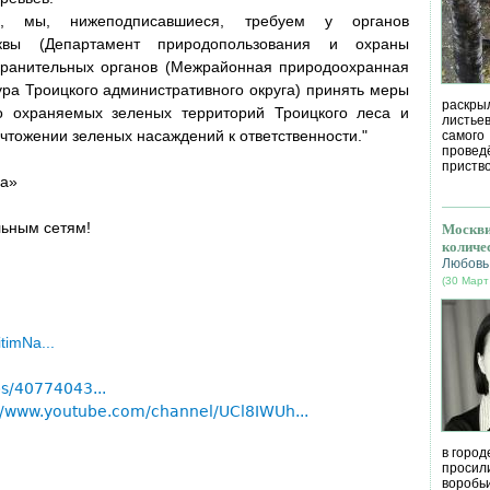
, мы, нижеподписавшиеся, требуем у органов
сквы (Департамент природопользования и охраны
ранительных органов (Межрайонная природоохранная
ура Троицкого административного округа) принять меры
раскрыл
 охраняемых зеленых территорий Троицкого леса и
листье
чтожении зеленых насаждений к ответственности."
самог
провед
приство
са»
льным сетям!
Москви
количе
Любовь
(30 Март
timNa...
s/40774043...
//www.youtube.com/channel/UCl8IWUh...
в город
просил
воробь