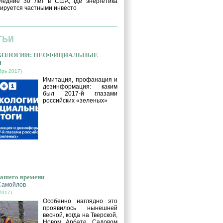
ледние 30 лет в США, где энергетика
ируется частными инвесто
ТЬИ
ЭКОЛОГИИ: НЕОФИЦИАЛЬНЫЕ
И
брь 2017)
Имитация, профанация и
дезинформация: каким
был 2017-й глазами
российских «зеленых»
нашего времени
Самойлов
2017)
Особенно наглядно это
проявилось нынешней
весной, когда на Тверской,
Новом Арбате, Садовом