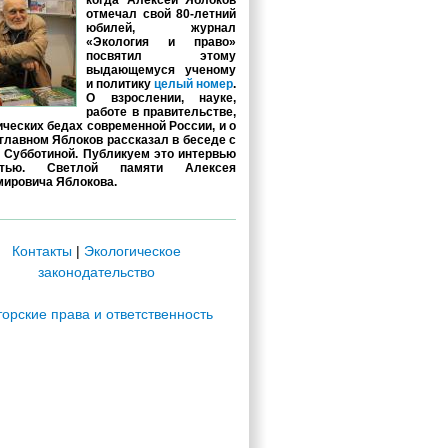
когда Алексей Яблоков
отмечал свой 80-летний
юбилей, журнал
«Экология и право»
посвятил этому
выдающемуся ученому
и политику
целый номер
.
О взрослении, науке,
работе в правительстве,
ических бедах современной России, и о
главном Яблоков рассказал в беседе с
 Субботиной. Публикуем это интервью
стью. Светлой памяти Алексея
ировича Яблокова.
Контакты
|
Экологическое
законодательство
торские права и ответственность