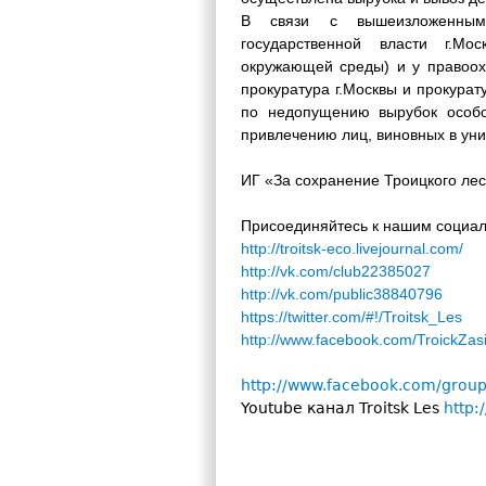
В связи с вышеизложенным
государственной власти г.Мо
окружающей среды) и у правоох
прокуратура г.Москвы и прокурат
по недопущению вырубок особо
привлечению лиц, виновных в уни
ИГ «За сохранение Троицкого ле
Присоединяйтесь к нашим социа
http://troitsk-eco.livejournal.com/
http://vk.com/club22385027
http://vk.com/public38840796
https://twitter.com/#!/Troitsk_Les
http://www.facebook.com/TroickZasi
http://www.facebook.com/group
Youtube канал Troitsk Les
http: