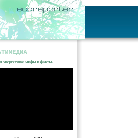
ЬТИМЕДИА
я энергетика: мифы и факты.
ная энергетика: мифы и
ы. Владимир Сливяк