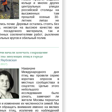
кольце и многих других
центральных улицах
российской столицы на
высаженных там
прошлой осенью 30-
летних липах не
ись почки. Деревья остались стоять без
в, несмотря на высокое качество как
о посадочного материала, так и
ённых озеленителями работ, рыхление
льных кругов и обильный полив.
чи начали замечать сокращение
ства зимующих птиц в городе
 Якубовская
 2017)
Накануне
Международного дня
птиц мы провели серию
коротких опросов в
местных сообществах в
соцсетях. Целью этого
небольшого
исследования было
узнать, замечают ли
жители Москвы пернатых
е и изменение их численности зимой. Мы
и обращать внимание именно на мелких
иных птиц, исключив из наблюдений