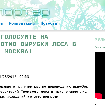
Jump to navigation
ьи
Комментарии
Новости
ОГОЛОСУЙТЕ НА
МУЛ
РОТИВ ВЫРУБКИ ЛЕСА В
Атомна
Я МОСКВА!
Атом
факт
1/03/2012 - 00:53
ование о принятии мер по недопущению вырубок
территорий Троицкого леса и привлечению лиц,
ых насаждений, к ответственности!