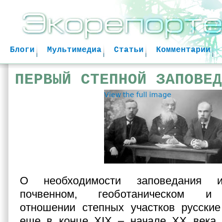
Jum
Блоги
Мультимедиа
Статьи
Комментарии
ПЕРВЫЙ СТЕПНОЙ ЗАПОВЕД
View the full image
О необходимости заповедания и
почвенном, геоботаническом и 
отношении степных участков русские
еще в конце XIX – начале ХХ века.