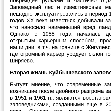
поврежден рубками и частично отда
Заповедный лес и известняковые м
нещадно эксплуатировались в период 19
годов XX века известняк добывали з
что наносило наименьший вред лан
Однако с 1955 года началась до
открытым карьерным способом, пр
наши дни, в т.ч. на границе с Жигулев
где огромный карьер уродует склон г
Ширяево.
Вторая жизнь Куйбышевского запов
Бытует мнение, что современные зап
возникшие после двойного разгрома з
в 1951 и 1961 гг., являются восстано
заповедниками, созданными еще в 20-