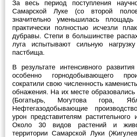
За весь период поступления науч
Самарской Луке (со второй полов
значительно уменьшилась площадь
практически полностью исчезли пл
дубравы. Степи в большинстве распа
луга испытывают сильную нагрузк
пастбища.
В результате интенсивного развития
особенно горнодобывающего прои
сократили свою численность каменисты
обнажения. На их месте образовались
(Богатырь, Могутова гора, Ябл
Нефтегазодобывающие производств
урон представителям растительного 
Около 30 видов растений и жив
территории Самарской Луки (Жигулевс