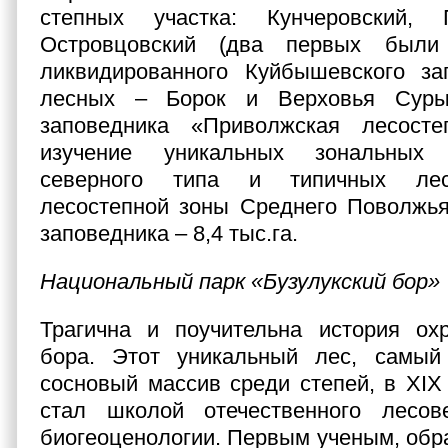
степных участка: Кунчеровский, 
Островцовский (два первых были 
ликвидированного Куйбышевского за
лесных – Борок и Верховья Суры
заповедника «Приволжская лесост
изучение уникальных зональных
северного типа и типичных лес
лесостепной зоны Среднего Поволжь
заповедника – 8,4 тыс.га.
Национальный парк «Бузулукский бор»
Трагична и поучительна история охр
бора. Этот уникальный лес, самы
сосновый массив среди степей, в XIX
стал школой отечественного лесо
биогеоценологии. Первым ученым, об