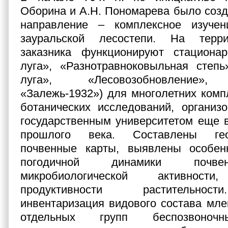
Оборина и А.Н. Пономарева было созд
направление – комплексное изучен
зауральской лесостепи. На терри
заказника функционируют стациона
луга», «Разнотравноковыльная степь
луга», «Лесовозобновление», 
«Залежь-1932») для многолетних комп
ботанических исследований, организ
государственным университетом еще 
прошлого века. Составлены гео
почвенные карты, выявлены особен
погодичной динамики почве
микробиологической активнос
продуктивности растительнос
инвентаризация видового состава мле
отдельных групп беспозвоночн