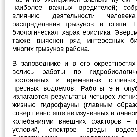
наиболее важных вредителей; соб
влиянию деятельности челове
распределения грызунов в степи. П
биологическая характеристика Эверс
также выяснен ряд интересных био
многих грызунов района.
В заповеднике и в его окрестностях
велись работы по гидробиологич
постоянных и временных соленых
пресных водоемов. Работы эти опу
излагаются результаты четырех лет­н
жизнью гидрофауны (главным образо
совершенно еще не изученных в данном
колебаниями внешних факторов – м
условий, спектров среды водое