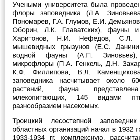
Учеными университета была проведен
флоры заповедника (Л.А. Зиновьева
Пономарев, Г.А. Глумов, Е.И. Демьянова
Оборин, Л.К. Главатских), фауны и
Харитонов, Н.И. Нефедов, С.Л.
мышевидных грызунов (Е.С. Данини,
водной фауны (А.П. Зиновьев),
микрофлоры (П.А. Генкель, Д.Н. Захар
К.Ф. Филлипова, В.Л. Каменщиков
заповедника насчитывает около 6
растений, фауна представл
млекопитающих, 145 видами п
разнообразием насекомых.
Троицкий лесостепной заповедни
областных организаций начал в 1932 г
1933-1934 гг. комплексную, рассчит