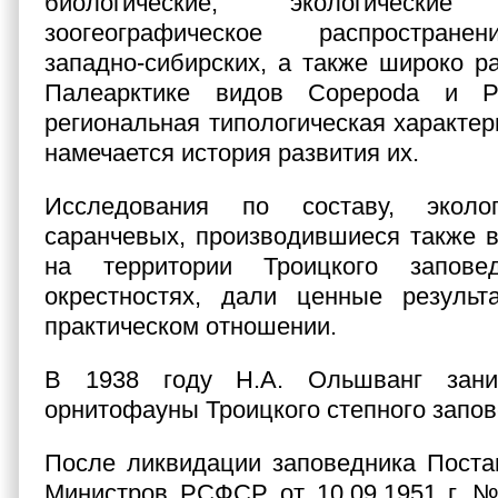
биологические, экологическ
зоогеографическое распростран
западно-сибирских, а также широко р
Палеарктике видов Copepoda и Ph
региональная типологическая характер
намечается история развития их.
Исследования по составу, экол
саранчевых, производившиеся также в
на территории Троицкого запов
окрестностях, дали ценные резуль
практическом отношении.
В 1938 году Н.А. Ольшванг зани
орнитофауны Троицкого степного запов
После ликвидации заповедника Поста
Министров РСФСР от 10.09.1951 г. №