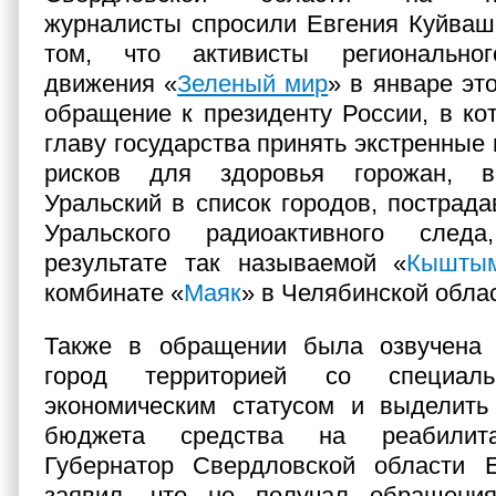
журналисты спросили Евгения Куйваше
том, что активисты региональног
движения «
Зеленый мир
» в январе эт
обращение к президенту России, в ко
главу государства принять экстренные
рисков для здоровья горожан, в
Уральский в список городов, пострада
Уральского радиоактивного след
результате так называемой «
Кыштым
комбинате «
Маяк
» в Челябинской облас
Также в обращении была озвучена 
город территорией со специаль
экономическим статусом и выделить
бюджета средства на реабилита
Губернатор Свердловской области 
заявил, что не получал обращени