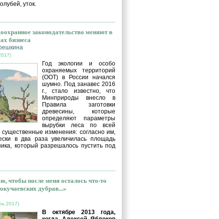
голубей, уток.
оохранное законодательство меняют в
сах бизнеса
решкина
2017)
Год экологии и особо
охраняемых территорий
(ООТ) в России начался
шумно. Под занавес 2016
г., стало известно, что
Минприроды внесло в
Правила заготовки
древесины, которые
определяют параметры
вырубки леса по всей
, существенные изменения: согласно им,
ески в два раза увеличилась площадь
ника, который разрешалось пустить под
ю, чтобы после меня осталось что-то
окучаевских дубрав...»
рь 2017)
В октябре 2013 года,