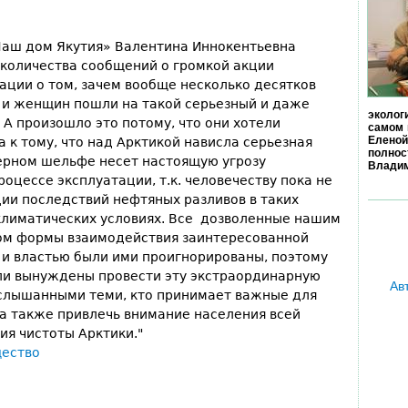
аш дом Якутия» Валентина Иннокентьевна
количества сообщений о громкой акции
ции о том, зачем вообще несколько десятков
 и женщин пошли на такой серьезный и даже
эколог
 А произошло это потому, что они хотели
самом 
Еленой
 к тому, что над Арктикой нависла серьезная
полно
ерном шельфе несет настоящую угрозу
Владим
оцессе эксплуатации, т.к. человечеству пока не
ии последствий нефтяных разливов в таких
климатических условиях. Все дозволенные нашим
ом формы взаимодействия заинтересованной
 и властью были ими проигнорированы, поэтому
ыли вынуждены провести эту экстраординарную
Ав
услышанными теми, кто принимает важные для
 а также привлечь внимание населения всей
ия чистоты Арктики."
ество