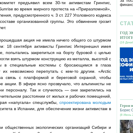
За пос
омитет предъявил всем 30-ти активистам Гринпис,
финанс
Sunrise во время мирного протеста на «Приразломной»,
ния, предусмотренного ч. 3 ст. 227 Уголовного кодекса
составе организованной группы. Это обвинение грозит
СТА
лет.
ГОД 
ИТОГ
 прошедшая акция не имела ничего общего со штурмом
(16 Дека
: 18 сентября активисты Гринпис Интернешнл имея
е, попытались закрепиться на борту буровой с целью
могли взять штурмом конструкцию из металла, высотой с
ы в специальные костюмы с бросающимся в глаза
 их невозможно перепутать с кем-то другим. «Arctic
на связь с платформой и береговой охраной, чтобы
е акции. В эфире ясно прозвучало, что альпинисты не
ни персоналу. Так и случилось — они закрепились на
чительном расстоянии от жилых и рабочих помещений,
орая «напугала» спецслужбы,
спроектирована молодым
Герои 
ситета в Испании, для обеспечение жизни активистам в
Борис 
(8 Июнь 
и общественных экологических организаций Сибири и