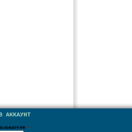
В АККАУНТ
льзователя
*