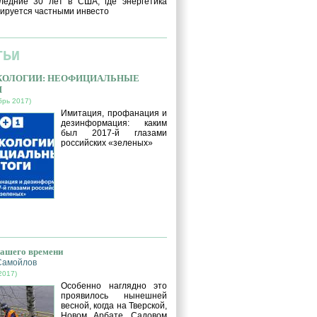
ледние 30 лет в США, где энергетика
ируется частными инвесто
ТЬИ
ЭКОЛОГИИ: НЕОФИЦИАЛЬНЫЕ
И
брь 2017)
Имитация, профанация и
дезинформация: каким
был 2017-й глазами
российских «зеленых»
нашего времени
Самойлов
2017)
Особенно наглядно это
проявилось нынешней
весной, когда на Тверской,
Новом Арбате, Садовом