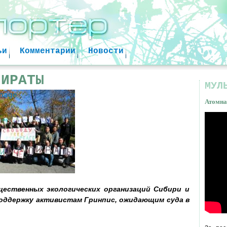
Jump to navigation
ьи
Комментарии
Новости
ПИРАТЫ
МУЛ
image
Атомна
Атом
факт
ественных экологических организаций Сибири и
оддержку активистам Гринпис, ожидающим суда в