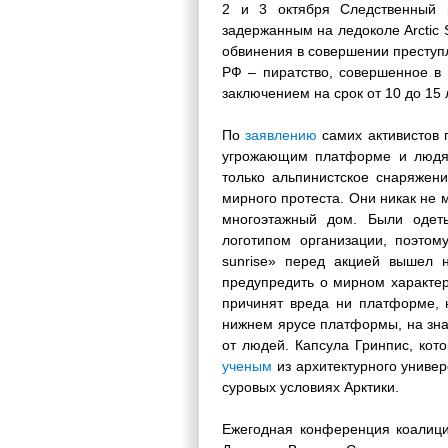
2 и 3 октября Следственный к
задержанным на ледоколе Arctic 
обвинения в совершении преступле
РФ – пиратство, совершенное в 
заключением на срок от 10 до 15 
По
заявлению
самих активистов
угрожающим платформе и людям
только альпинистское снаряжени
мирного протеста. Они никак не 
многоэтажный дом. Были одет
логотипом организации, поэтому
sunrise» перед акцией вышел 
предупредить о мирном характер
причинят вреда ни платформе, 
нижнем ярусе платформы, на зна
от людей. Капсула Гринпис, кот
ученым
из архитектурного универ
суровых условиях Арктики.
Ежегодная конференция коалици