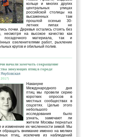
кольце и многих других
центральных улицах
российской столицы на
высаженных там
прошлой осенью 30-
летних липах не
ись почки. Деревья остались стоять без
в, несмотря на высокое качество как
о посадочного материала, так и
ённых озеленителями работ, рыхление
льных кругов и обильный полив.
чи начали замечать сокращение
ства зимующих птиц в городе
 Якубовская
 2017)
Накануне
Международного дня
птиц мы провели серию
коротких опросов в
местных сообществах в
соцсетях. Целью этого
небольшого
исследования было
узнать, замечают ли
жители Москвы пернатых
е и изменение их численности зимой. Мы
и обращать внимание именно на мелких
иных птиц, исключив из наблюдений