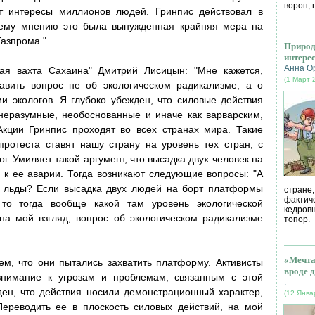
ворон, 
ет интересы миллионов людей. Гринпис действовал в
ему мнению это была вынужденная крайняя мера на
Газпрома."
Природ
интере
Анна О
ая вахта Сахаина" Дмитрий Лисицын: "Мне кажется,
(1 Март 
авить вопрос не об экологическом радикализме, а о
и экологов. Я глубоко убежден, что силовые действия
неразумные, необоснованные и иначе как варварским,
Акции Гринпис проходят во всех странах мира. Такие
ротеста ставят нашу страну на уровень тех стран, с
. Умиляет такой аргумент, что высадка двух человек на
к ее аварии. Тогда возникают следующие вопросы: "А
 льды? Если высадка двух людей на борт платформы
стране
фактич
то тогда вообще какой там уровень экологической
кедров
на мой взгляд, вопрос об экологическом радикализме
топор.
«Мечта
тем, что они пытались захватить платформу. Активисты
вроде д
внимание к угрозам и проблемам, связанным с этой
.
ен, что действия носили демонстрационный характер,
(12 Янва
Переводить ее в плоскость силовых действий, на мой