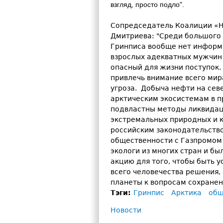
взгляд, просто подло".
Сопредседатель Коалиции «Н
Дмитриева: "Среди большого 
Гринписа вообще нет информа
взрослых адекватных мужчин
опасный для жизни поступок.
привлечь внимание всего мира
угроза. Добыча нефти на сев
арктическим экосистемам в пр
подвластны методы ликвидац
экстремальных природных и 
российским законодательств
общественности с Газпромом
экологи из многих стран и б
акцию для того, чтобы быть 
всего человечества решения,
планеты к вопросам сохранен
Тэги:
Гринпис
Арктика
общ
Новости