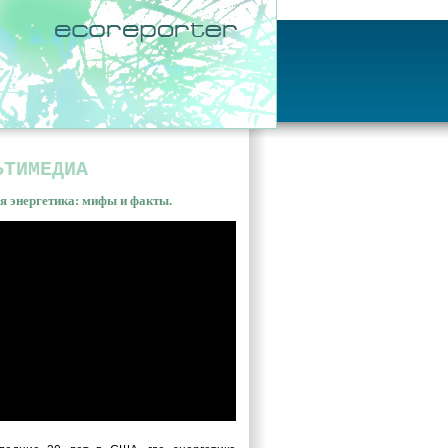
ЬТИМЕДИА
я энергетика: мифы и факты.
ная энергетика: мифы и
ы. Владимир Сливяк