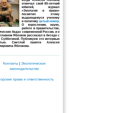
когда Алексей Яблоков
отмечал свой 80-летний
юбилей, журнал
«Экология и право»
посвятил этому
выдающемуся ученому
и политику
целый номер
.
О взрослении, науке,
работе в правительстве,
ических бедах современной России, и о
главном Яблоков рассказал в беседе с
 Субботиной. Публикуем это интервью
стью. Светлой памяти Алексея
ировича Яблокова.
Контакты
|
Экологическое
законодательство
торские права и ответственность