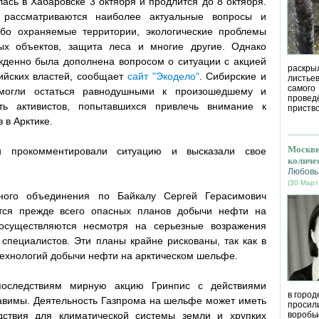
ась в Хабаровске 3 октября и продлится до 8 октября.
рассматриваются наиболее актуальные вопросы и
бо охраняемые территории, экологические проблемы
ых объектов, защита леса и многие другие. Однако
жденно была дополнена вопросом о ситуации с акцией
раскрыл
ийских властей, сообщает
сайт "Экодело"
. Сибирские и
листье
самог
смогли остаться равнодушными к произошедшему и
провед
ть активистов, попытавшихся привлечь внимание к
приство
 в Арктике.
Москви
и прокомментировали ситуацию и высказали свое
количе
Любовь
(30 Март
ьного объединения по Байкалу Сергей Герасимович
тся прежде всего опасных планов добычи нефти на
осуществляются несмотря на серьезные возражения
 специалистов. Эти планы крайне рискованы, так как в
технологий добычи нефти на арктическом шельфе.
последствиям мирную акцию Гринпис с действиями
в город
авимы. Деятельность Газпрома на шельфе может иметь
просил
ствия для климатической системы земли и хрупких
воробь