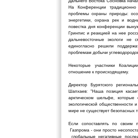
Дальнего Востока Сосновка начал
На Конференции традиционно 
проблемы охраны природы: осо
энергетики, охрана рек и водн
повестка дня конференции выну
Гринпис и реакцией на нее росс
дальневосточные экологи не 
единогласно решили поддержа
проблемам добычи углеводородов
Некоторые участники Коалици
отношение к происходящему.
Директор Бурятского регионал
Шапхаев: "Наша позиция касае
арктическом шельфе, которые 
экологической общественности и
мире не существует безопасных 
Если сопоставлять по своим 
Газпрома - они просто несопост
глобальные негативные послед