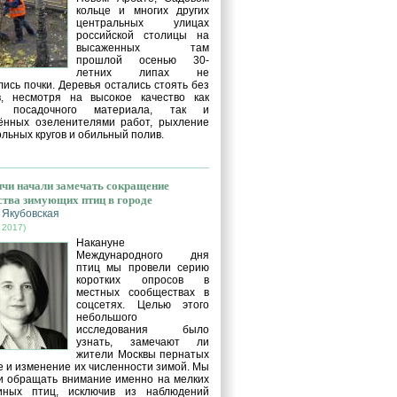
кольце и многих других
центральных улицах
российской столицы на
высаженных там
прошлой осенью 30-
летних липах не
ись почки. Деревья остались стоять без
в, несмотря на высокое качество как
о посадочного материала, так и
ённых озеленителями работ, рыхление
льных кругов и обильный полив.
чи начали замечать сокращение
ства зимующих птиц в городе
 Якубовская
 2017)
Накануне
Международного дня
птиц мы провели серию
коротких опросов в
местных сообществах в
соцсетях. Целью этого
небольшого
исследования было
узнать, замечают ли
жители Москвы пернатых
е и изменение их численности зимой. Мы
и обращать внимание именно на мелких
иных птиц, исключив из наблюдений