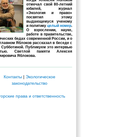
когда Алексей Яблоков
отмечал свой 80-летний
юбилей, журнал
«Экология и право»
посвятил этому
выдающемуся ученому
и политику
целый номер
.
О взрослении, науке,
работе в правительстве,
ических бедах современной России, и о
главном Яблоков рассказал в беседе с
 Субботиной. Публикуем это интервью
стью. Светлой памяти Алексея
ировича Яблокова.
Контакты
|
Экологическое
законодательство
торские права и ответственность