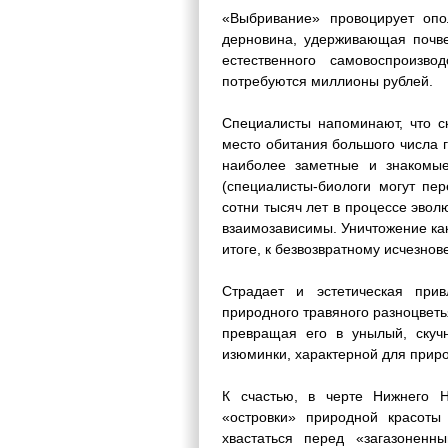
«Выбривание» провоцирует опо
дерновина, удерживающая почве
естественного самовоспроизв
потребуются миллионы рублей.
Специалисты напоминают, что с
место обитания большого числа г
наиболее заметные и знакомые
(специалисты-биологи могут пе
сотни тысяч лет в процессе эвол
взаимозависимы. Уничтожение как
итоге, к безвозвратному исчезнов
Страдает и эстетическая прив
природного травяного разноцветь
превращая его в унылый, скуч
изюминки, характерной для прир
К счастью, в черте Нижнего Н
«островки» природной красоты
хвастаться перед «загазонен