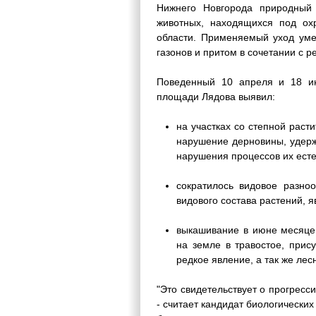
Нижнего Новгорода природный 
животных, находящихся под ох
области. Применяемый уход уме
газонов и притом в сочетании с 
Поведенный 10 апреля и 18 ию
площади Лядова выявил:
на участках со степной раст
нарушение дерновины, удерж
нарушения процессов их есте
сократилось видовое разно
видового состава растений, 
выкашивание в июне месяце 
на земле в травостое, прису
редкое явление, а так же лес
"Это свидетельствует о прогрес
- считает кандидат биологически