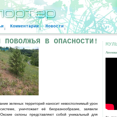
Jump to navigation
ьи
Комментарии
Новости
Ы ПОВОЛЖЬЯ В ОПАСНОСТИ!
МУЛ
image
Атомна
Атом
факт
ание зеленых территорий наносит невосполнимый урон
осистеме, уничтожает её биоразнообразие, заявили
 Окские склоны представляют собой уникальный для