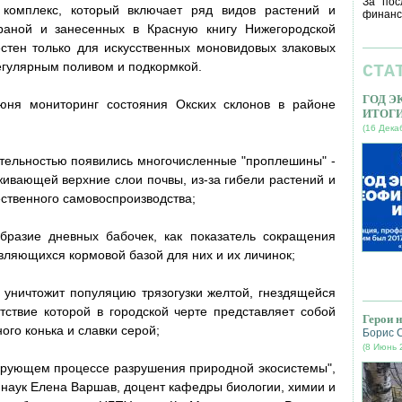
За пос
комплекс, который включает ряд видов растений и
финанс
раной и занесенных в Красную книгу Нижегородской
стен только для искусственных моновидовых злаковых
регулярным поливом и подкормкой.
СТА
ГОД 
ня мониторинг состояния Окских склонов в районе
ИТОГ
(16 Дека
ительностью появились многочисленные "проплешины" -
ивающей верхние слои почвы, из-за гибели растений и
ственного самовоспроизводства;
образие дневных бабочек, как показатель сокращения
являющихся кормовой базой для них и их личинок;
уничтожит популяцию трязогузки желтой, гнездящейся
тствие которой в городской черте представляет собой
Герои 
ного конька и славки серой;
Борис 
(8 Июнь 
сирующем процессе разрушения природной экосистемы",
х наук Елена Варшав, доцент кафедры биологии, химии и