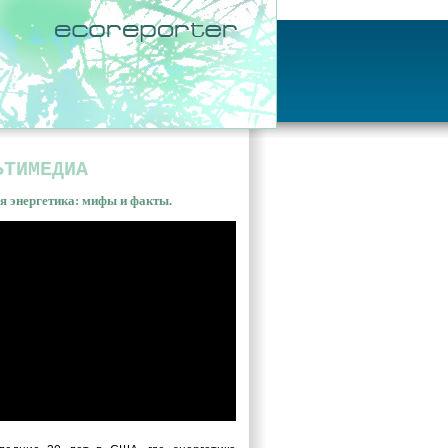
ЬТИМЕДИА
я энергетика: мифы и факты.
ная энергетика: мифы и
ы. Владимир Сливяк