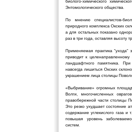
биолого-химического химическо
Энтомологического общества.
По мнению специалистов-био
природного комплекса Окских ск
а для остальных показано однор
раз в три года, оставляя высоту т
Применяемая практика "ухода" 
приводит к целенаправленному 
ландшафтного памятника. При
навсегда лишиться Окских склон
украшением лица столицы Повол
«Выбривание» огромных площаде
Волги, многочисленных овраг
правобережной части столицы По
Это резко ухудшает состояние а
содержание углекислого газа и 
повышая уровень заболеваемо
систем.