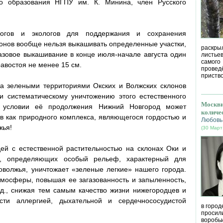
го образования НГПУ им. К. Минина, член Русского
логов и экологов для поддержания и сохранения
лонов вообще нельзя выкашивать определенные участки,
раскрыл
азовое выкашивание в конце июля-начале августа один
листье
самог
равостоя не менее 15 см.
провед
приство
за зелеными территориями Окских и Волжских склонов
и систематическому уничтожению этого естественного
Москви
 условии её продолжения Нижний Новгород может
количе
ов как природного комплекса, являющегося гордостью и
Любовь
жья!
(30 Март
й с естественной растительностью на склонах Оки и
ов, определяющих особый рельеф, характерный для
волжья, уничтожает «зеленые легкие» нашего города.
тмосферы, повышая ее загазованность и запыленность,
т.д., снижая тем самым качество жизни нижегородцев и
сти аллергией, дыхательной и сердечнососудистой
в город
просил
воробь