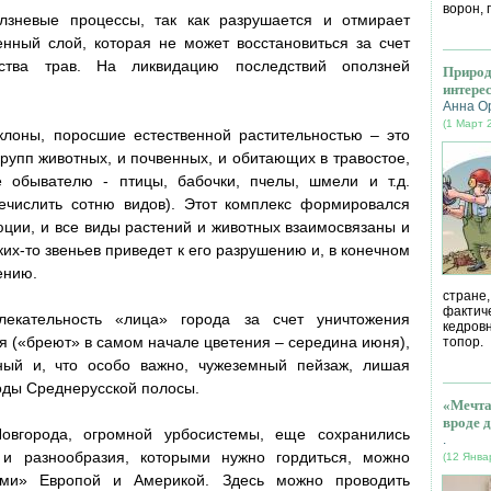
ворон, 
лзневые процессы, так как разрушается и отмирает
нный слой, которая не может восстановиться за счет
одства трав. На ликвидацию последствий оползней
Природ
интере
Анна О
(1 Март 
клоны, поросшие естественной растительностью – это
рупп животных, и почвенных, и обитающих в травостое,
 обывателю - птицы, бабочки, пчелы, шмели и т.д.
речислить сотню видов). Этот комплекс формировался
юции, и все виды растений и животных взаимосвязаны и
их-то звеньев приведет к его разрушению и, в конечном
ению.
стране
фактич
лекательность «лица» города за счет уничтожения
кедров
я («бреют» в самом начале цветения – середина июня),
топор.
ный и, что особо важно, чужеземный пейзаж, лишая
оды Среднерусской полосы.
«Мечта
вроде д
овгорода, огромной урбосистемы, еще сохранились
.
 и разнообразия, которыми нужно гордиться, можно
(12 Янва
ными» Европой и Америкой. Здесь можно проводить