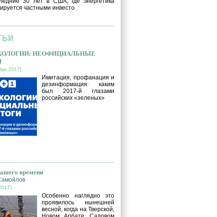
ледние 30 лет в США, где энергетика
ируется частными инвесто
ТЬИ
ЭКОЛОГИИ: НЕОФИЦИАЛЬНЫЕ
И
брь 2017)
Имитация, профанация и
дезинформация: каким
был 2017-й глазами
российских «зеленых»
нашего времени
Самойлов
2017)
Особенно наглядно это
проявилось нынешней
весной, когда на Тверской,
Новом Арбате, Садовом