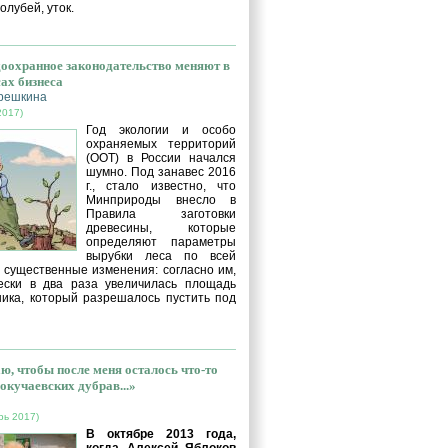
голубей, уток.
оохранное законодательство меняют в
сах бизнеса
решкина
2017)
Год экологии и особо
охраняемых территорий
(ООТ) в России начался
шумно. Под занавес 2016
г., стало известно, что
Минприроды внесло в
Правила заготовки
древесины, которые
определяют параметры
вырубки леса по всей
, существенные изменения: согласно им,
ески в два раза увеличилась площадь
ника, который разрешалось пустить под
ю, чтобы после меня осталось что-то
окучаевских дубрав...»
рь 2017)
В октябре 2013 года,