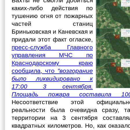
Вахты не
смогли добиться
каких-либо действия по
тушению огня от пожарных
частей станиц
Бриньковская и Каневская и
придали этот факт огласке,
пресс-служба Главного
управления МЧС по
Краснодарскому краю
сообщила, что
"возгорание
было ликвидировано к
17:00 3 сентября.
Площадь пожара составила 10
Несоответствие этой официаль
реальности была очевидна сразу, т
территории на 3 сентября составля
квадратных километров. Но, как оказал