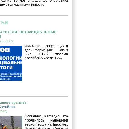
ледние 30 лет в США, где энергетика
ируется частными инвесто
ТЬИ
ЭКОЛОГИИ: НЕОФИЦИАЛЬНЫЕ
И
брь 2017)
Имитация, профанация и
дезинформация: каким
был 2017-й глазами
российских «зеленых»
нашего времени
Самойлов
2017)
Особенно наглядно это
проявилось нынешней
весной, когда на Тверской,
Новом Арбате, Садовом