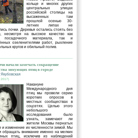
кольце и многих других
центральных улицах
российской столицы на
высаженных там
прошлой осенью 30-
летних липах не
ись почки. Деревья остались стоять без
в, несмотря на высокое качество как
о посадочного материала, так и
ённых озеленителями работ, рыхление
льных кругов и обильный полив.
чи начали замечать сокращение
ства зимующих птиц в городе
 Якубовская
 2017)
Накануне
Международного дня
птиц мы провели серию
коротких опросов в
местных сообществах в
соцсетях. Целью этого
небольшого
исследования было
узнать, замечают ли
жители Москвы пернатых
е и изменение их численности зимой. Мы
и обращать внимание именно на мелких
иных птиц, исключив из наблюдений