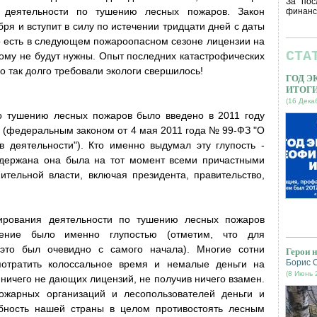
За пос
я деятельности по тушению лесных пожаров. Закон
финанс
ря и вступит в силу по истечении тридцати дней с даты
о есть в следующем пожароопасном сезоне лицензии на
СТА
ому не будут нужны. Опыт последних катастрофических
го так долго требовали экологи свершилось!
ГОД 
ИТОГ
(16 Дека
о тушению лесных пожаров было введено в 2011 году
 (федеральным законом от 4 мая 2011 года № 99-ФЗ "О
 деятельности"). Кто именно выдумал эту глупость -
оддержана она была на тот момент всеми причастными
тельной власти, включая президента, правительство,
зирования деятельности по тушению лесных пожаров
дение было именно глупостью (отметим, что для
это был очевидно с самого начала). Многие сотни
Герои 
Борис 
отратить колоссальное время и немалые деньги на
(8 Июнь 
ничего не дающих лицензий, не получив ничего взамен.
ожарных организаций и лесопользователей деньги и
бность нашей страны в целом противостоять лесным