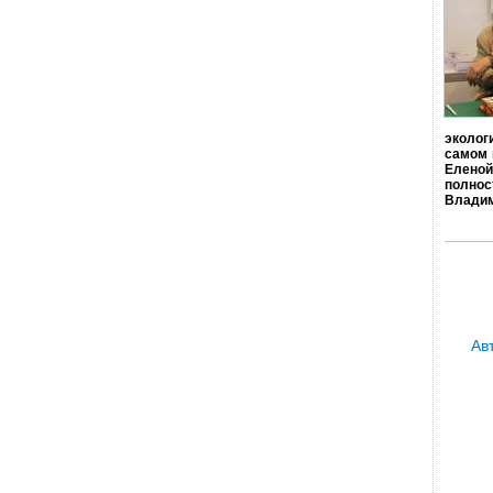
эколог
самом 
Еленой
полно
Владим
Ав