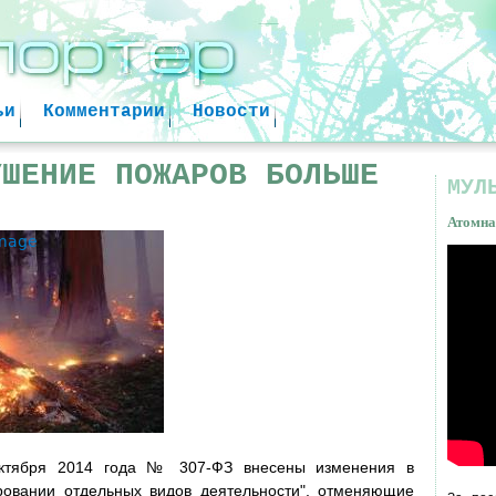
Jump to navigation
ьи
Комментарии
Новости
УШЕНИЕ ПОЖАРОВ БОЛЬШЕ
МУЛ
Атомна
image
Атом
факт
ктября 2014 года № 307-ФЗ внесены изменения в
овании отдельных видов деятельности", отменяющие