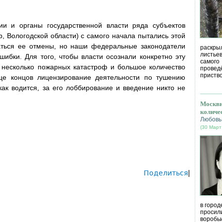
ии и органы государственной власти ряда субъектов
, Вологодской области) с самого начала пытались этой
ваться ее отмены, но наши федеральные законодатели
раскрыл
листье
шибки. Для того, чтобы власти осознали конкретно эту
самог
, несколько пожарных катастроф и большое количество
провед
приство
це концов лицензирование деятельности по тушению
как водится, за его лоббирование и введение никто не
Москви
количе
Любовь
(30 Март
Поделиться
|
в город
просил
воробь