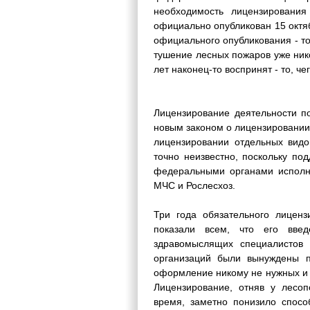
необходимость лицензировани
официально опубликован 15 октяб
официального опубликования - т
тушение лесных пожаров уже ник
лет наконец-то воспринят - то, че
Лицензирование деятельности п
новым законом о лицензировании
лицензировании отдельных видов
точно неизвестно, поскольку п
федеральными органами исполни
МЧС и Рослесхоз.
Три года обязательного лицен
показали всем, что его вве
здравомыслящих специалистов 
организаций были вынуждены п
оформление никому не нужных и 
Лицензирование, отняв у лесоп
время, заметно понизило спосо