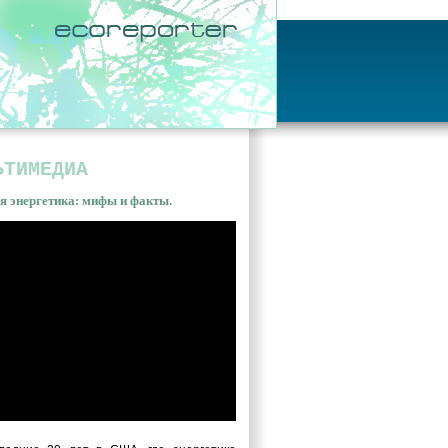
ЬТИМЕДИА
я энергетика: мифы и факты.
ная энергетика: мифы и
ы. Владимир Сливяк