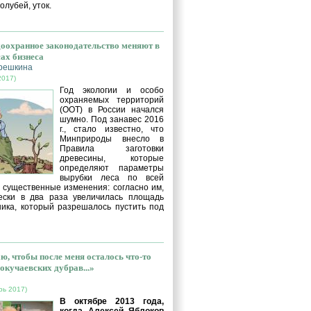
голубей, уток.
оохранное законодательство меняют в
сах бизнеса
решкина
2017)
Год экологии и особо
охраняемых территорий
(ООТ) в России начался
шумно. Под занавес 2016
г., стало известно, что
Минприроды внесло в
Правила заготовки
древесины, которые
определяют параметры
вырубки леса по всей
, существенные изменения: согласно им,
ески в два раза увеличилась площадь
ника, который разрешалось пустить под
ю, чтобы после меня осталось что-то
окучаевских дубрав...»
рь 2017)
В октябре 2013 года,