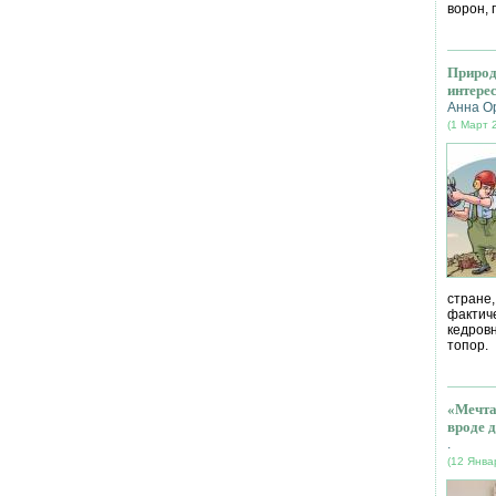
ворон, 
Природ
интере
Анна О
(1 Март 
стране
фактич
кедров
топор.
«Мечта
вроде д
.
(12 Янва