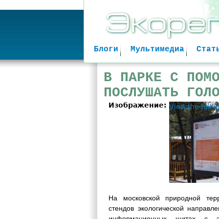
Блоги
Мультимедиа
Стат
В ПАРКЕ С ПОМ
ПОСЛУШАТЬ ГОЛ
Изображение:
View the full 
На московской природной терр
стендов экологической направл
информационных щитах с эл