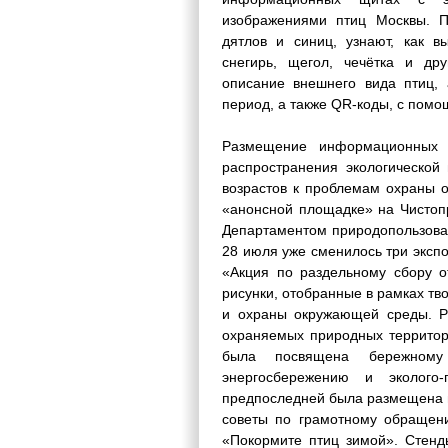
изображениями птиц Москвы. П
дятлов и синиц, узнают, как вы
снегирь, щегол, чечётка и др
описание внешнего вида птиц, 
период, а также QR-коды, с помо
Размещение информационных 
распространения экологическо
возрастов к проблемам охраны 
«анонсной площадке» на Чистопр
Департаментом природопользова
28 июля уже сменилось три экспо
«Акция по раздельному сбору о
рисунки, отобранные в рамках т
и охраны окружающей среды. Ри
охраняемых природных территор
была посвящена бережном
энергосбережению и эколого
предпоследней была размещена и
советы по грамотному обращени
«Покормите птиц зимой». Стенд