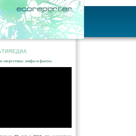
ЬТИМЕДИА
я энергетика: мифы и факты.
ная энергетика: мифы и
ы. Владимир Сливяк