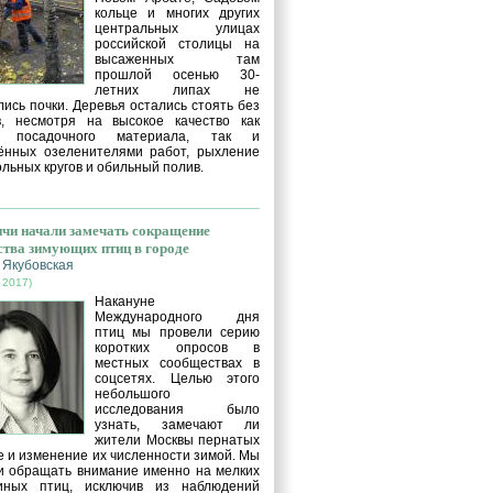
кольце и многих других
центральных улицах
российской столицы на
высаженных там
прошлой осенью 30-
летних липах не
ись почки. Деревья остались стоять без
в, несмотря на высокое качество как
о посадочного материала, так и
ённых озеленителями работ, рыхление
льных кругов и обильный полив.
чи начали замечать сокращение
ства зимующих птиц в городе
 Якубовская
 2017)
Накануне
Международного дня
птиц мы провели серию
коротких опросов в
местных сообществах в
соцсетях. Целью этого
небольшого
исследования было
узнать, замечают ли
жители Москвы пернатых
е и изменение их численности зимой. Мы
и обращать внимание именно на мелких
иных птиц, исключив из наблюдений