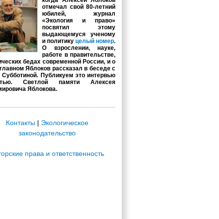
когда Алексей Яблоков
отмечал свой 80-летний
юбилей, журнал
«Экология и право»
посвятил этому
выдающемуся ученому
и политику
целый номер
.
О взрослении, науке,
работе в правительстве,
ических бедах современной России, и о
главном Яблоков рассказал в беседе с
 Субботиной. Публикуем это интервью
стью. Светлой памяти Алексея
ировича Яблокова.
Контакты
|
Экологическое
законодательство
торские права и ответственность