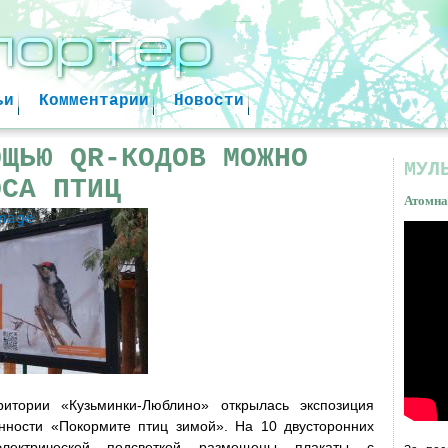
Jump to navigation
ьи
Комментарии
Новости
ОЩЬЮ QR-КОДОВ МОЖНО
МУЛ
ОСА ПТИЦ
Атомна
image
Атом
факт
итории «Кузьминки-Люблино» открылась экспозиция
енности «Покормите птиц зимой». На 10 двусторонних
ектрической подсветкой размещены плакаты с