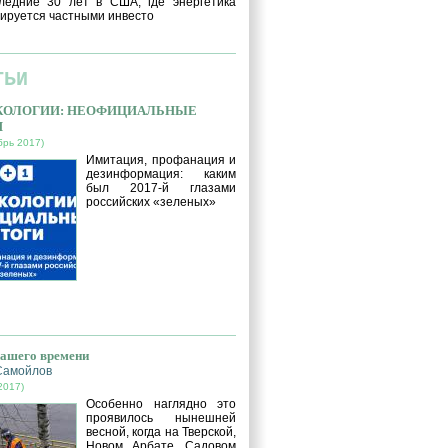
ледние 30 лет в США, где энергетика
ируется частными инвесто
ТЬИ
ЭКОЛОГИИ: НЕОФИЦИАЛЬНЫЕ
И
брь 2017)
Имитация, профанация и
дезинформация: каким
был 2017-й глазами
российских «зеленых»
нашего времени
Самойлов
2017)
Особенно наглядно это
проявилось нынешней
весной, когда на Тверской,
Новом Арбате, Садовом