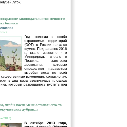
голубей, уток.
оохранное законодательство меняют в
сах бизнеса
решкина
2017)
Год экологии и особо
охраняемых территорий
(ООТ) в России начался
шумно. Под занавес 2016
г., стало известно, что
Минприроды внесло в
Правила заготовки
древесины, которые
определяют параметры
вырубки леса по всей
, существенные изменения: согласно им,
ески в два раза увеличилась площадь
ника, который разрешалось пустить под
ю, чтобы после меня осталось что-то
окучаевских дубрав...»
рь 2017)
В октябре 2013 года,