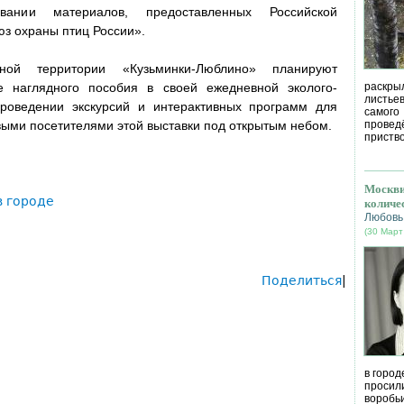
ании материалов, предоставленных Российской
з охраны птиц России».
ной территории «Кузьминки-Люблино» планируют
е наглядного пособия в своей ежедневной эколого-
раскрыл
листье
проведении экскурсий и интерактивных программ для
самог
выми посетителями этой выставки под открытым небом.
провед
приство
Москви
в городе
количе
Любовь
(30 Март
Поделиться
|
в город
просил
воробь