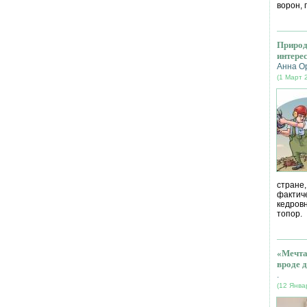
ворон, 
Природ
интере
Анна О
(1 Март 
стране
фактич
кедров
топор.
«Мечта
вроде д
.
(12 Янва