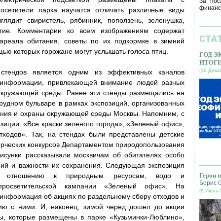
За пос
финанс
осетители парка научатся отличать различные виды
глядит свиристель, рябинник, поползень, зеленушка,
угие. Комментарии ко всем изображениям содержат
СТА
ареала обитания, советы по их подкормке в зимний
щью которых горожане могут услышать голоса птиц.
ГОД 
ИТОГ
(16 Дека
стендов является одним из эффективных каналов
й информации, привлекающей внимание людей разных
окружающей среды. Ранее эти стенды размещались на
удном бульваре в рамках экспозиций, организованных
ния и охраны окружающей среды Москвы. Напомним, с
зиции: «Все краски зеленого города», «Зеленый офис»,
тходов». Так, на стендах были представлены детские
ворческих конкурсов Департаментом природопользования
сунки рассказывали москвичам об обитателях особо
ий и важности их сохранения. Следующая экспозиция
у отношению к природным ресурсам, водо и
Герои 
Борис 
-просветительской кампании «Зеленый офис». На
(8 Июнь 
нформация об акциях по раздельному сбору отходов и
ю с ними. И, наконец, зимой черед дошел до акции
ы, которые размещены в парке «Кузьминки-Люблино»,