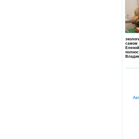
эколог
самом 
Еленой
полно
Владим
Ав