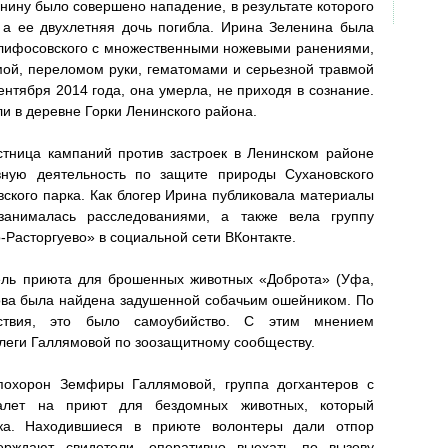
нину было совершено нападение, в результате которого
 а ее двухлетняя дочь погибла. Ирина Зеленина была
клифосовского с множественными ножевыми ранениями,
мой, переломом руки, гематомами и серьезной травмой
ентября 2014 года, она умерла, не приходя в сознание.
ли в деревне Горки Ленинского района.
тница кампаний против застроек в Ленинском районе
ивную деятельность по защите природы Сухановского
евского парка. Как блогер Ирина публиковала материалы
анималась расследованиями, а также вела группу
Расторгуево» в социальной сети ВКонтакте.
тель приюта для брошенных животных «Доброта» (Уфа,
ва была найдена задушенной собачьим ошейником. По
дствия, это было самоубийство. С этим мнением
ллеги Галлямовой по зоозащитному сообществу.
похорон Земфиры Галлямовой, группа догхантеров с
алет на приют для бездомных животных, который
тка. Находившиеся в приюте волонтеры дали отпор
ерждают свидетели, оперативно выехать по вызову