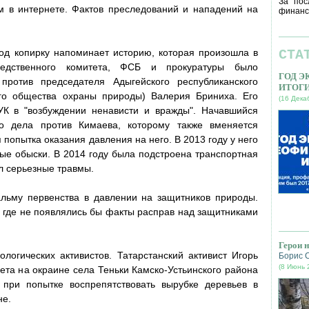
За пос
м в интернете. Фактов преследований и нападений на
финанс
од копирку напоминает историю, которая произошла в
СТА
ледственного комитета, ФСБ и прокуратуры было
ГОД 
против председателя Адыгейского республиканского
ИТОГ
го общества охраны природы) Валерия Бриниха. Его
(16 Дека
УК в "возбуждении ненависти и вражды". Начавшийся
го дела против Кимаева, которому также вменяется
 попытка оказания давления на него. В 2013 году у него
ые обыски. В 2014 году была подстроена транспортная
ил серьезные травмы.
льму первенства в давлении на защитников природы.
, где не появлялись бы факты расправ над защитниками
Герои 
ологических активистов. Татарстанский активист Игорь
Борис 
(8 Июнь 
ета на окраине села Теньки Камско-Устьинского района
при попытке воспрепятствовать вырубке деревьев в
не.