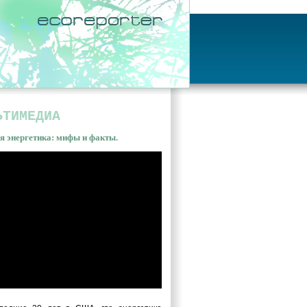
ЬТИМЕДИА
я энергетика: мифы и факты.
ная энергетика: мифы и
ы. Владимир Сливяк