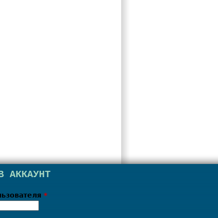
В АККАУНТ
льзователя
*