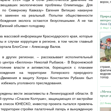
ворон, 
освещавших экологические проблемы Олимпиады. Для
ы по Северному Кавказу» Евгения Витишко накануне
л заменен на реальный. Попытки общественности
Природ
интере
обождения эколога остаются безуспешными. А не так
Анна О
Евгений объявил голодовку.
(1 Март 
ва массовой информации Краснодарского края, которые
ы и случаи коррупции в регионе, в том числе главный
ортала БлогСочи – Александр Валов.
в других регионах. – рассказывает исполнительный
о центра «Беллона» Николай Рыбаков.- В Воронежской
стране
стояние власти и активистов, борющихся с планами
фактич
орождения на территории Хоперского природного
кедров
топор.
«Движения в защиту Хопра» Константин Рубахин был
ы избежать уголовного преследования.
«Мечта
ждены вести экоактивисты в Ленинградской области. В
вроде д
й группы «Спасем Колтуши», защищающих от застройки
.
в список ЮНЕСКО, инвестор проекта пытался привлечь
(12 Янва
а территории стройки палаточный лагерь и вынужденную