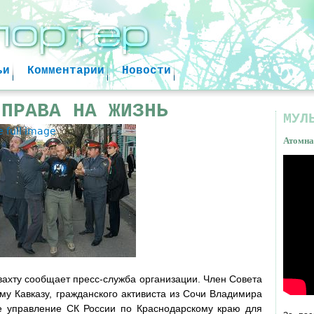
Jump to navigation
ьи
Комментарии
Новости
 ПРАВА НА ЖИЗНЬ
МУЛ
e full image
Атомна
Атом
факт
вахту сообщает пресс-служба организации. Член Совета
му Кавказу, гражданского активиста из Сочи Владимира
е управление СК России по Краснодарскому краю для