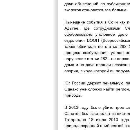
дачи объяснений по публикация
экологов становится все больше.
Нынешние события в Сочи как п
Адыгее, где сотрудниками С
сфабриковано уголовное дело 
отделения ВООП (Всероссийско
также обвинили по статье 282 
процесс возбуждения уголовно
нарушение статьи 282 - не первая
дома и на даче прошли незаконн
авария, в ходе которой он получ
Юг России держит печальную па
Однако уже сложно найти регион
природы.
В 2013 году было убито трое эк
Сапатов был застрелен из пистол
Татарстана 18 июля 2013 года 
природоохранной прибрежной зо