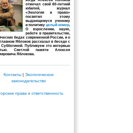
когда Алексей Яблоков
отмечал свой 80-летний
юбилей, журнал
«Экология и право»
посвятил этому
выдающемуся ученому
и политику
целый номер
.
О взрослении, науке,
работе в правительстве,
ических бедах современной России, и о
главном Яблоков рассказал в беседе с
 Субботиной. Публикуем это интервью
стью. Светлой памяти Алексея
ировича Яблокова.
Контакты
|
Экологическое
законодательство
торские права и ответственность