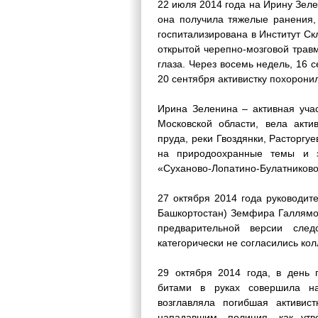
22 июля 2014 года на Ирину Зеле
она получила тяжелые ранения,
госпитализирована в Институт С
открытой черепно-мозговой трав
глаза. Через восемь недель, 16 с
20 сентября активистку похорони
Ирина Зеленина – активная учас
Московской области, вела акт
пруда, реки Гвоздянки, Расторгу
на природоохранные темы и з
«Суханово-Лопатино-Булатниково-
27 октября 2014 года руководи
Башкортостан) Земфира Галлямо
предварительной версии сле
категорически не согласились ко
29 октября 2014 года, в день 
битами в руках совершила н
возглавляла погибшая активис
нападавшим, полиция, как утв