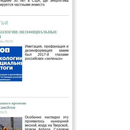
ледние 30 лет в США, где энергетика
ируется частными инвесто
ТЬИ
ЭКОЛОГИИ: НЕОФИЦИАЛЬНЫЕ
И
брь 2017)
Имитация, профанация и
дезинформация: каким
был 2017-й глазами
российских «зеленых»
нашего времени
Самойлов
2017)
Особенно наглядно это
проявилось нынешней
весной, когда на Тверской,
Новом Арбате, Садовом