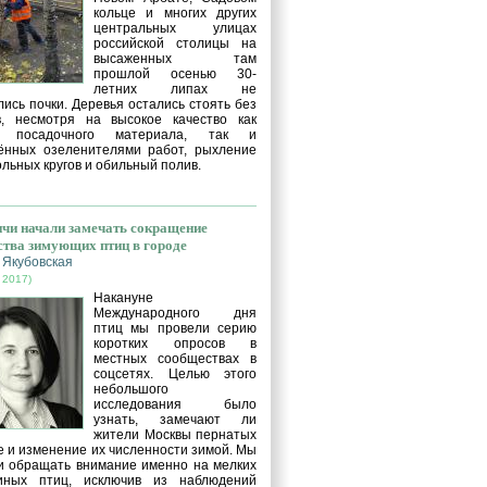
кольце и многих других
центральных улицах
российской столицы на
высаженных там
прошлой осенью 30-
летних липах не
ись почки. Деревья остались стоять без
в, несмотря на высокое качество как
о посадочного материала, так и
ённых озеленителями работ, рыхление
льных кругов и обильный полив.
чи начали замечать сокращение
ства зимующих птиц в городе
 Якубовская
 2017)
Накануне
Международного дня
птиц мы провели серию
коротких опросов в
местных сообществах в
соцсетях. Целью этого
небольшого
исследования было
узнать, замечают ли
жители Москвы пернатых
е и изменение их численности зимой. Мы
и обращать внимание именно на мелких
иных птиц, исключив из наблюдений