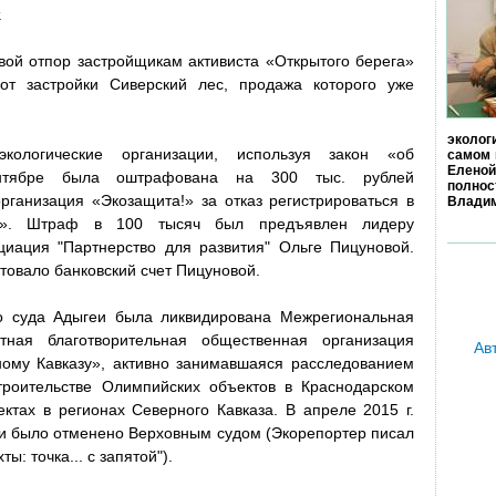
.
овой отпор застройщикам активиста «Открытого берега»
т застройки Сиверский лес, продажа которого уже
эколог
кологические организации, используя закон «об
самом 
Еленой
ентябре была оштрафована на 300 тыс. рублей
полно
организация «Экозащита!» за отказ регистрироваться в
Владим
нта». Штраф в 100 тысяч был предъявлен лидеру
циация "Партнерство для развития" Ольге Пицуновой.
овало банковский счет Пицуновой.
о суда Адыгеи была ликвидирована Межрегиональная
тная благотворительная общественная организация
Ав
ному Кавказу», активно занимавшаяся расследованием
троительстве Олимпийских объектов в Краснодарском
ектах в регионах Северного Кавказа. В апреле 2015 г.
и было отменено Верховным судом (Экорепортер писал
ы: точка... с запятой").