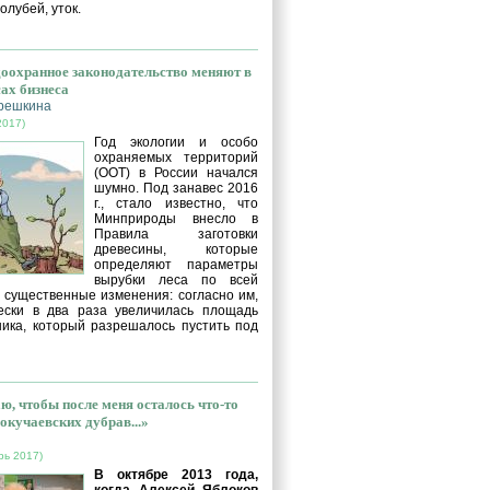
голубей, уток.
оохранное законодательство меняют в
сах бизнеса
решкина
2017)
Год экологии и особо
охраняемых территорий
(ООТ) в России начался
шумно. Под занавес 2016
г., стало известно, что
Минприроды внесло в
Правила заготовки
древесины, которые
определяют параметры
вырубки леса по всей
, существенные изменения: согласно им,
ески в два раза увеличилась площадь
ника, который разрешалось пустить под
ю, чтобы после меня осталось что-то
окучаевских дубрав...»
рь 2017)
В октябре 2013 года,