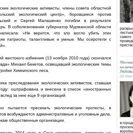
кие экологические активисты, члены совета областной
ольский экологический центр», боровшиеся против
льский и Сергей Малашенко погибли в результате
ерь. В соболезновании губернатор Мурманской области
раскрыл
написала: «Не верится, что зло могло убить этих
листье
самог
ие патриоты, талантливые и умные. Мы осиротели с
провед
й».
приство
ий жестокого избиения (13 ноября 2010 года) скончался
Москви
авда» Михаил Бекетов, освещавший экологические темы
количе
тройки Химкинского леса.
Любовь
(30 Март
ика преследования экологических активистов, ставшая
оду: оштрафована и внесена в список «иностранных
 вслед за нею еще 9 организаций.
но пытаются пресекать экологические протесты, в
стов возбуждаются административные и уголовные дела,
ркам общественные организации.
в город
просил
воробь
врале 2014 года в Сочи ужесточилось давление на