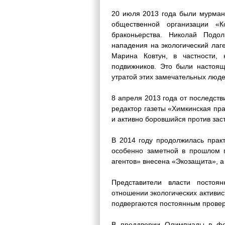
20 июля 2013 года были мурманс
общественной организации «К
браконьерства. Николай Подо
нападения на экологический лаг
Марина Ковтун, в частности, 
подвижников. Это были настоящ
утратой этих замечательных люде
8 апреля 2013 года от последств
редактор газеты «Химкинская пр
и активно боровшийся против зас
В 2014 году продолжилась практ
особенно заметной в прошлом г
агентов» внесена «Экозащита», а
Представители власти постоян
отношении экологических активи
подвергаются постоянным прове
В преддверии Олимпиады в фе