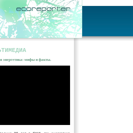
ЬТИМЕДИА
я энергетика: мифы и факты.
ная энергетика: мифы и
ы. Владимир Сливяк