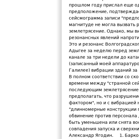
прошлом году прислал еще од
предположение, подтверждаем
сейсмограмма записи "предпо
магнитуде не могла вызвать р
землетрясение. Однако, мы в
резонансных явлений напроти
Это и резонанс Волгоградско
Адыгее за неделю перед земл
канале за три недели до ката
(записанный моей аппаратуро
Галилее) вибрации зданий за 
В полном соответствии со ск
времени между "странной се
последующим землетрясением
предполагать, что разрушение
фактором", но и с вибрацией 
"длинномерные конструкции п
обвинение против персонала
быть уменьшена или снята во
совпадения запуска и сверх
Александр Ягодин. 1. Барк