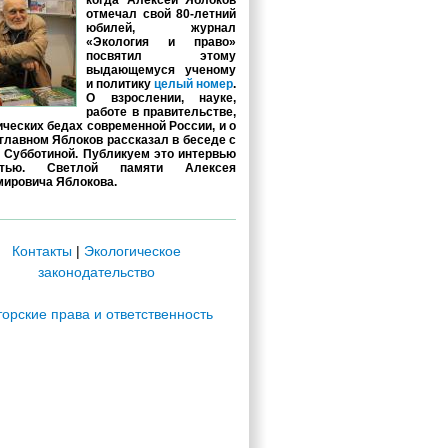
когда Алексей Яблоков
отмечал свой 80-летний
юбилей, журнал
«Экология и право»
посвятил этому
выдающемуся ученому
и политику
целый номер
.
О взрослении, науке,
работе в правительстве,
ических бедах современной России, и о
главном Яблоков рассказал в беседе с
 Субботиной. Публикуем это интервью
стью. Светлой памяти Алексея
ировича Яблокова.
Контакты
|
Экологическое
законодательство
торские права и ответственность