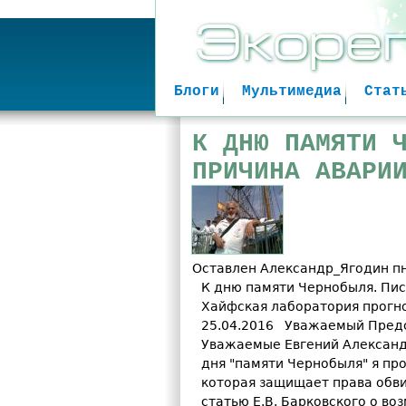
Блоги
Мультимедиа
Стат
К ДНЮ ПАМЯТИ 
ПРИЧИНА АВАРИ
Оставлен
Александр_Ягодин
пн
К дню памяти Чернобыля. Пис
Хайфская лаборатория прогн
25.04.2016 Уважаемый Предс
Уважаемые Евгений Александ
дня "памяти Чернобыля" я про
которая защищает права обви
статью Е.В. Барковского о во