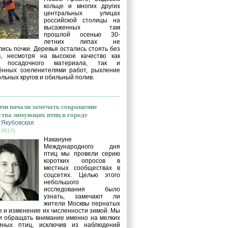
кольце и многих других
центральных улицах
российской столицы на
высаженных там
прошлой осенью 30-
летних липах не
ись почки. Деревья остались стоять без
в, несмотря на высокое качество как
о посадочного материала, так и
ённых озеленителями работ, рыхление
льных кругов и обильный полив.
чи начали замечать сокращение
ства зимующих птиц в городе
 Якубовская
 2017)
Накануне
Международного дня
птиц мы провели серию
коротких опросов в
местных сообществах в
соцсетях. Целью этого
небольшого
исследования было
узнать, замечают ли
жители Москвы пернатых
е и изменение их численности зимой. Мы
и обращать внимание именно на мелких
иных птиц, исключив из наблюдений