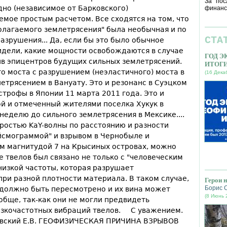
За пос
но (независимое от Барковского)
финанс
ое простым расчетом. Все сходятся на том, что
лагаемого землетрясения" была необычная и по
СТА
азрушения... Да, если бы это было обычное
идели, какие мощности освобождаются в случае
ГОД 
в эпицентров будущих сильных землетрясений.
ИТОГ
го моста с разрушением (неэластичного) моста в
(16 Дека
етрясением в Вануату. Это и резонанс в Суэцком
строфы в Японии 11 марта 2011 года. Это и
й и отмеченный жителями поселка Хукук в
неделю до сильного землетрясения в Мексике....
оростью KaY-волны по расстоянию и разности
йсмограммой" и взрывом в Чернобыле и
 магнитудой 7 на Крысиных островах, можно
 твелов был связано не только с "человеческим
низкой частоты, которая разрушает
ри разной плотности материала. В таком случае,
Герои 
Борис 
 должно быть пересмотрено и их вина может
(8 Июнь 
обще, так-как они не могли предвидеть
низкочастотных вибраций твелов. С уважением.
овский Е.В. ГЕОФИЗИЧЕСКАЯ ПРИЧИНА ВЗРЫВОВ