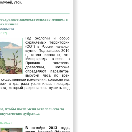
голубей, уток.
оохранное законодательство меняют в
сах бизнеса
решкина
2017)
Год экологии и особо
охраняемых территорий
(ООТ) в России начался
шумно. Под занавес 2016
г., стало известно, что
Минприроды внесло в
Правила заготовки
древесины, которые
определяют параметры
вырубки леса по всей
, существенные изменения: согласно им,
ески в два раза увеличилась площадь
ника, который разрешалось пустить под
ю, чтобы после меня осталось что-то
окучаевских дубрав...»
рь 2017)
В октябре 2013 года,