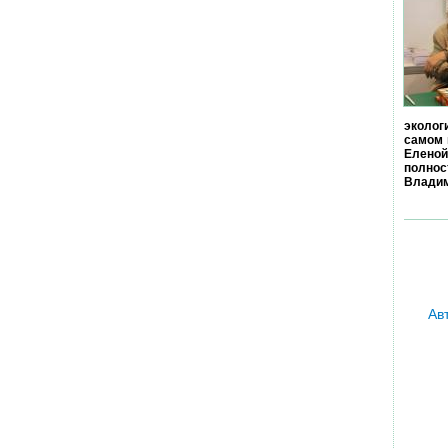
эколог
самом 
Еленой
полно
Владим
Ав