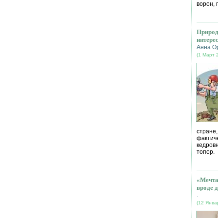
ворон, 
Природ
интере
Анна О
(1 Март 
стране
фактич
кедров
топор.
«Мечта
вроде д
.
(12 Янва