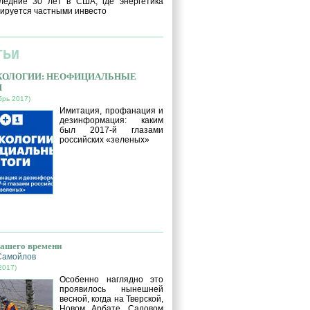
ледние 30 лет в США, где энергетика
ируется частными инвесто
ТЬИ
ЭКОЛОГИИ: НЕОФИЦИАЛЬНЫЕ
И
брь 2017)
Имитация, профанация и
дезинформация: каким
был 2017-й глазами
российских «зеленых»
нашего времени
Самойлов
2017)
Особенно наглядно это
проявилось нынешней
весной, когда на Тверской,
Новом Арбате, Садовом