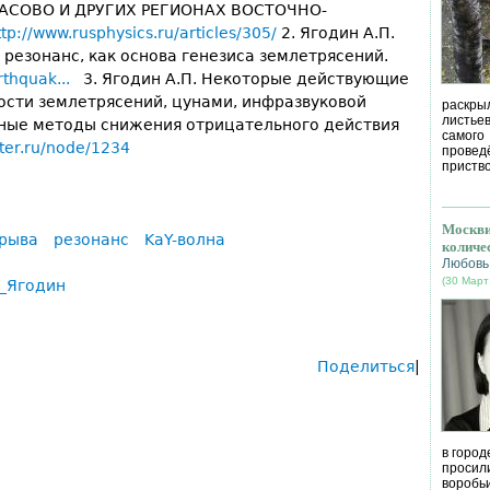
САСОВО И ДРУГИХ РЕГИОНАХ ВОСТОЧНО-
ttp://www.rusphysics.ru/articles/305/
2. Ягодин А.П.
резонанс, как основа генезиса землетрясений.
rthquak...
3. Ягодин А.П. Некоторые действующие
ости землетрясений, цунами, инфразвуковой
раскрыл
листье
жные методы снижения отрицательного действия
самог
rter.ru/node/1234
провед
приство
Москви
зрыва
резонанс
KaY-волна
количе
Любовь
(30 Март
р_Ягодин
Поделиться
|
в город
просил
воробь