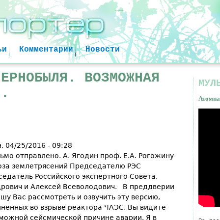
Jump to navigation
ьи
Комментарии
Новости
ЧЕРНОБЫЛЯ. ВОЗМОЖНАЯ
МУЛ
И.
Атомна
Атом
факт
, 04/25/2016 - 09:28
ьмо отправлено. А. Ягодин проф. Е.А. Рогожину
оза землетрясений Председателю РЭС
едатель Российского экспертного Совета,
рович и Алексей Всеволодович. В преддверии
шу Вас рассмотреть и озвучить эту версию,
ненных во взрыве реактора ЧАЭС. Вы видите
зможной сейсмической причине аварии. Я в