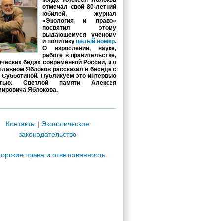
когда Алексей Яблоков
отмечал свой 80-летний
юбилей, журнал
«Экология и право»
посвятил этому
выдающемуся ученому
и политику
целый номер
.
О взрослении, науке,
работе в правительстве,
ических бедах современной России, и о
главном Яблоков рассказал в беседе с
 Субботиной. Публикуем это интервью
стью. Светлой памяти Алексея
ировича Яблокова.
Контакты
|
Экологическое
законодательство
торские права и ответственность