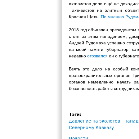
активистов дело ещё не доходил
активистов на элитный объек
Красная Щель.
По мнению Рудом
2018 год объявлен президентом 
стоит за этим нападением, диск
Андрей Рудомаха успешно сотруд
на моей памяти губернатор, ко
недавно
отозвался
он о губернато
Взять это дело на особый конт
правоохранительных органов Гр
органов немедленно начать ра
безопасность работы сотрудника
Тэги:
давление на экологов
напад
Северному Кавказу
Новости