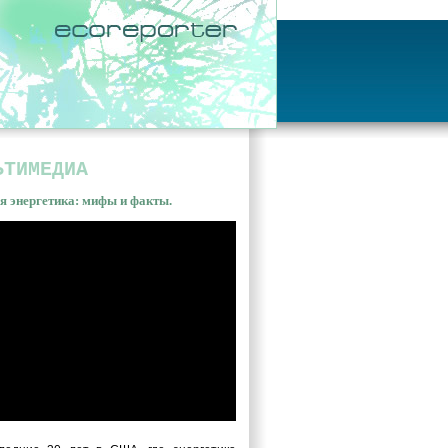
ЬТИМЕДИА
я энергетика: мифы и факты.
ная энергетика: мифы и
ы. Владимир Сливяк