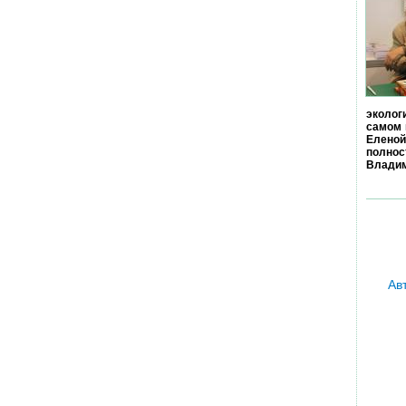
эколог
самом 
Еленой
полно
Владим
Ав