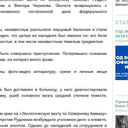
За пос
финанс
ева и Виктора Чирикова. Экологи возвращались с
незаконно построенной дачи федерального
СТА
ы, неизвестные распылили перцовый балончик и стали
ГОД 
идно, что целью их нападния был именно он: его били
ИТОГ
костью, в том числе неизвестным тяжелым предметом.
(16 Дека
 было совершено преступление. Потерявшего сознание
ве, он потерял много крови.
ны фото-видео аппаратуру, сумки и личные вещи
а был доставлен в больницу, у него диагностировали
вму, ушиб головного мозга средней степени тяжести,
Герои 
Борис 
(8 Июнь 
м крае на «Экологическую вахту по Северному Кавказу»
 против Рудомахи возбуждали уголовное дело о клевете,
нным агентом. Однако до нападений на сотрудников и