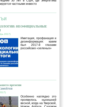
ледние 30 лет в США, где энергетика
ируется частными инвесто
ТЬИ
ЭКОЛОГИИ: НЕОФИЦИАЛЬНЫЕ
И
брь 2017)
Имитация, профанация и
дезинформация: каким
был 2017-й глазами
российских «зеленых»
нашего времени
Самойлов
2017)
Особенно наглядно это
проявилось нынешней
весной, когда на Тверской,
Новом Арбате, Садовом