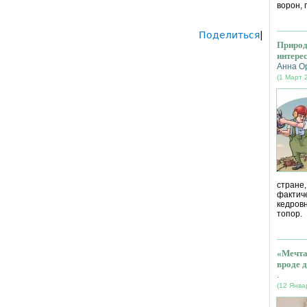
ворон, 
Поделиться
|
Природ
интере
Анна О
(1 Март 
стране
фактич
кедров
топор.
«Мечта
вроде д
.
(12 Янва