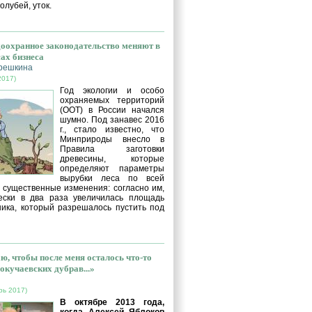
голубей, уток.
оохранное законодательство меняют в
сах бизнеса
решкина
2017)
Год экологии и особо
охраняемых территорий
(ООТ) в России начался
шумно. Под занавес 2016
г., стало известно, что
Минприроды внесло в
Правила заготовки
древесины, которые
определяют параметры
вырубки леса по всей
, существенные изменения: согласно им,
ески в два раза увеличилась площадь
ника, который разрешалось пустить под
ю, чтобы после меня осталось что-то
окучаевских дубрав...»
рь 2017)
В октябре 2013 года,