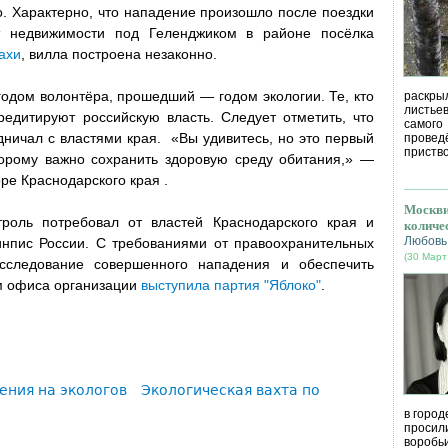
о. Характерно, что нападение произошло после поездки
т недвижимости под Геленджиком в районе посёлка
ахи
, вилла построена незаконно.
годом волонтёра, прошедший — годом экологии. Те, кто
раскрыл
листье
редитируют российскую власть. Следует отметить, что
самог
ничал с властями края. «Вы удивитесь, но это первый
провед
приство
торому важно сохранить здоровую среду обитания,» —
ре Краснодарского края .
Москви
роль потребовал от властей Краснодарского края и
количе
Любовь
инпис России. С требованиями от правоохранительных
(30 Март
сследование совершенного нападения и обеспечить
м офиса организации
выступила партия "Яблоко"
.
ения на экологов
Экологическая вахта по
в город
просил
воробь