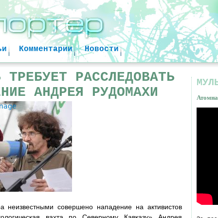
Jump to navigation
ьи
Комментарии
Новости
Ь ТРЕБУЕТ РАССЛЕДОВАТЬ
МУЛ
ЕНИЕ АНДРЕЯ РУДОМАХИ
Атомна
image
Атом
факт
ра неизвестными совершено нападение на активистов
кологическая вахта по Северному Кавказу» Андрея