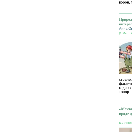
ворон, 
Природ
интере
Анна О
(1 Март 
стране
фактич
кедров
топор.
«Мечта
вроде д
.
(12 Янва