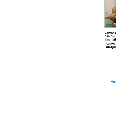
эколог
самом 
Еленой
полно
Владим
Ав