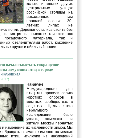
кольце и многих других
центральных улицах
российской столицы на
высаженных там
прошлой осенью 30-
летних липах не
ись почки. Деревья остались стоять без
в, несмотря на высокое качество как
о посадочного материала, так и
ённых озеленителями работ, рыхление
льных кругов и обильный полив.
чи начали замечать сокращение
ства зимующих птиц в городе
 Якубовская
 2017)
Накануне
Международного дня
птиц мы провели серию
коротких опросов в
местных сообществах в
соцсетях. Целью этого
небольшого
исследования было
узнать, замечают ли
жители Москвы пернатых
е и изменение их численности зимой. Мы
и обращать внимание именно на мелких
иных птиц, исключив из наблюдений