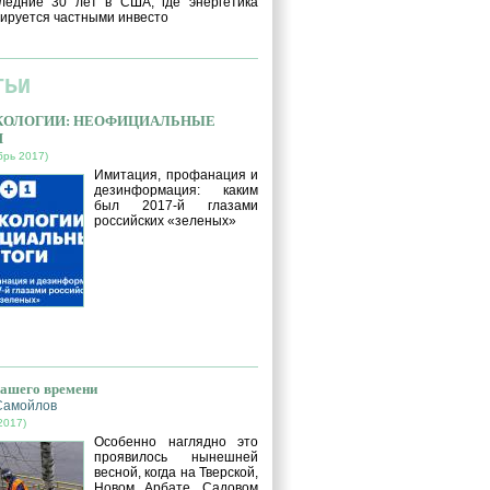
ледние 30 лет в США, где энергетика
ируется частными инвесто
ТЬИ
ЭКОЛОГИИ: НЕОФИЦИАЛЬНЫЕ
И
брь 2017)
Имитация, профанация и
дезинформация: каким
был 2017-й глазами
российских «зеленых»
нашего времени
Самойлов
2017)
Особенно наглядно это
проявилось нынешней
весной, когда на Тверской,
Новом Арбате, Садовом