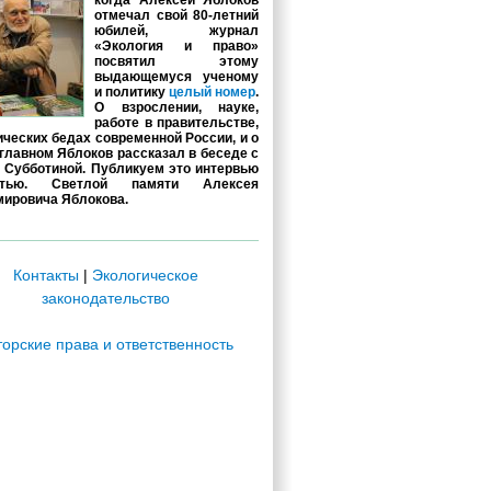
когда Алексей Яблоков
отмечал свой 80-летний
юбилей, журнал
«Экология и право»
посвятил этому
выдающемуся ученому
и политику
целый номер
.
О взрослении, науке,
работе в правительстве,
ических бедах современной России, и о
главном Яблоков рассказал в беседе с
 Субботиной. Публикуем это интервью
стью. Светлой памяти Алексея
ировича Яблокова.
Контакты
|
Экологическое
законодательство
торские права и ответственность