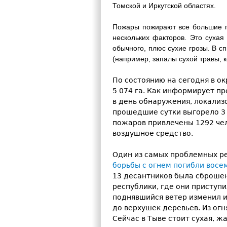
Томской и Иркутской областях.
Пожары пожирают все большие п
нескольких факторов. Это сухая
обычного, плюс сухие грозы. В с
(например, запалы сухой травы, 
По состоянию на сегодня в 
5 074 га. Как информирует п
в день обнаружения, локализо
прошедшие сутки выгорело 3 0
пожаров привлечены 1292 чел
воздушное средство.
Один из самых проблемных ре
борьбы с огнем погибли вос
13 десантников была сброшен
республики, где они приступ
поднявшийся ветер изменил и
до верхушек деревьев. Из огн
Сейчас в Тыве стоит сухая, ж