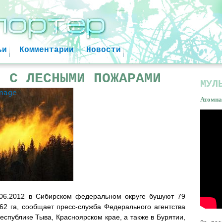
Jump to navigation
ьи
Комментарии
Новости
Я С ЛЕСНЫМИ ПОЖАРАМИ
МУЛ
image
Атомна
Атом
факт
.06.2012 в Сибирском федеральном округе бушуют 79
2 га, сообщает пресс-служба Федерального агентства
республике Тыва, Красноярском крае, а также в Бурятии,