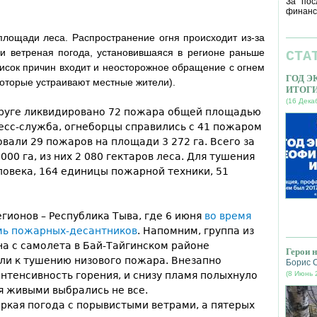
За пос
финанс
лощади леса. Распространение огня происходит из-за
 и ветреная погода, установившаяся в регионе раньше
СТА
писок причин входит и неосторожное обращение с огнем
ГОД 
которые устраивают местные жители).
ИТОГ
(16 Дека
округе ликвидировано 72 пожара общей площадью
ресс-служба, огнеборцы справились с 41 пожаром
вали 29 пожаров на площади 3 272 га. Всего за
00 га, из них 2 080 гектаров леса. Для тушения
овека, 164 единицы пожарной техники, 51
гионов – Республика Тыва, где 6 июня
во время
емь пожарных-десантников
. Напомним, группа из
а с самолета в Бай-Тайгинском районе
Герои 
или к тушению низового пожара. Внезапно
Борис 
нтенсивность горения, и снизу пламя полыхнуло
(8 Июнь 
я живыми выбрались не все.
аркая погода с порывистыми ветрами, а пятерых