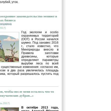
голубей, уток.
оохранное законодательство меняют в
сах бизнеса
решкина
2017)
Год экологии и особо
охраняемых территорий
(ООТ) в России начался
шумно. Под занавес 2016
г., стало известно, что
Минприроды внесло в
Правила заготовки
древесины, которые
определяют параметры
вырубки леса по всей
, существенные изменения: согласно им,
ески в два раза увеличилась площадь
ника, который разрешалось пустить под
ю, чтобы после меня осталось что-то
окучаевских дубрав...»
рь 2017)
В октябре 2013 года,