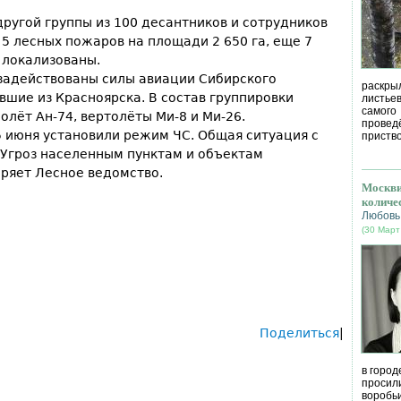
ругой группы из 100 десантников и сотрудников
5 лесных пожаров на площади 2 650 га, еще 7
 локализованы.
 задействованы силы авиации Сибирского
раскрыл
вшие из Красноярска. В состав группировки
листье
самог
олёт Ан-74, вертолёты Ми-8 и Ми-26.
провед
5 июня установили режим ЧС. Общая ситуация с
приство
«Угроз населенным пунктам и объектам
веряет Лесное ведомство.
Москви
количе
Любовь
(30 Март
Поделиться
|
в город
просил
воробь