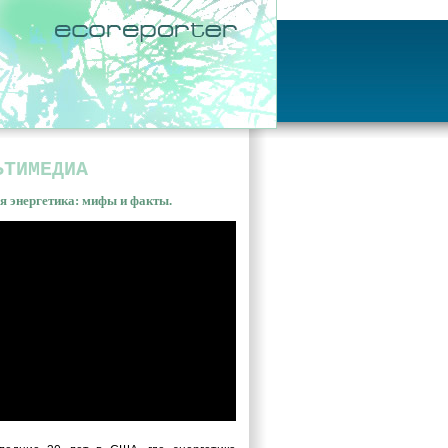
ЬТИМЕДИА
я энергетика: мифы и факты.
ная энергетика: мифы и
ы. Владимир Сливяк