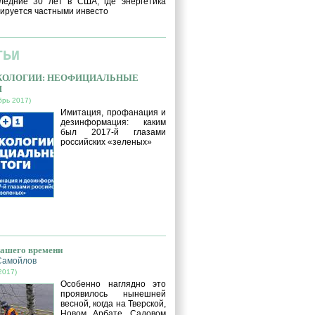
ледние 30 лет в США, где энергетика
ируется частными инвесто
ТЬИ
ЭКОЛОГИИ: НЕОФИЦИАЛЬНЫЕ
И
брь 2017)
Имитация, профанация и
дезинформация: каким
был 2017-й глазами
российских «зеленых»
нашего времени
Самойлов
2017)
Особенно наглядно это
проявилось нынешней
весной, когда на Тверской,
Новом Арбате, Садовом