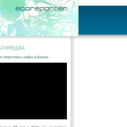
ЬТИМЕДИА
я энергетика: мифы и факты.
ная энергетика: мифы и
ы. Владимир Сливяк