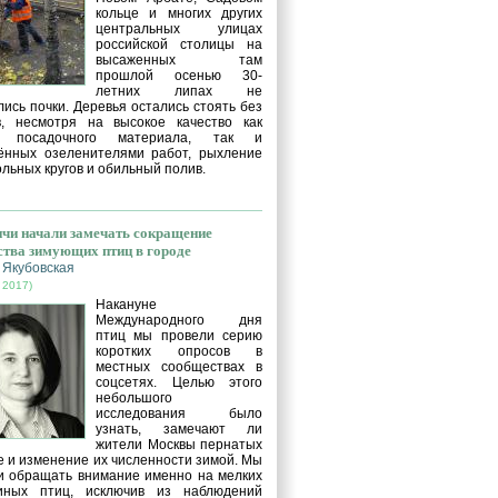
кольце и многих других
центральных улицах
российской столицы на
высаженных там
прошлой осенью 30-
летних липах не
ись почки. Деревья остались стоять без
в, несмотря на высокое качество как
о посадочного материала, так и
ённых озеленителями работ, рыхление
льных кругов и обильный полив.
чи начали замечать сокращение
ства зимующих птиц в городе
 Якубовская
 2017)
Накануне
Международного дня
птиц мы провели серию
коротких опросов в
местных сообществах в
соцсетях. Целью этого
небольшого
исследования было
узнать, замечают ли
жители Москвы пернатых
е и изменение их численности зимой. Мы
и обращать внимание именно на мелких
иных птиц, исключив из наблюдений