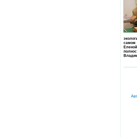
эколог
самом 
Еленой
полно
Владим
Ав