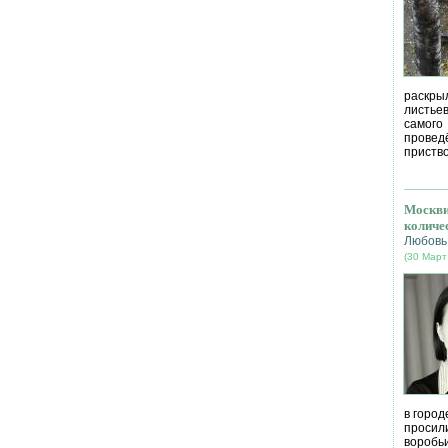
раскрыл
листье
самог
провед
приство
Москви
количе
Любовь
(30 Март
в город
просил
воробь