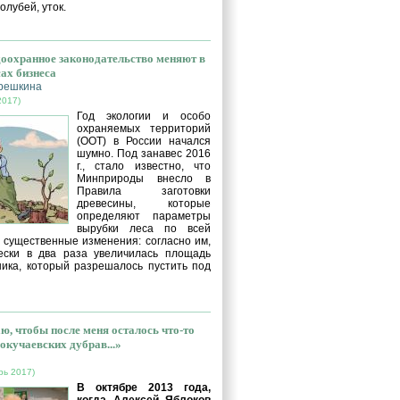
голубей, уток.
оохранное законодательство меняют в
сах бизнеса
решкина
2017)
Год экологии и особо
охраняемых территорий
(ООТ) в России начался
шумно. Под занавес 2016
г., стало известно, что
Минприроды внесло в
Правила заготовки
древесины, которые
определяют параметры
вырубки леса по всей
, существенные изменения: согласно им,
ески в два раза увеличилась площадь
ника, который разрешалось пустить под
ю, чтобы после меня осталось что-то
окучаевских дубрав...»
рь 2017)
В октябре 2013 года,