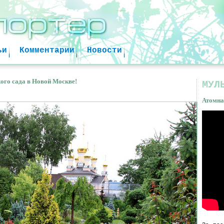
Jump to navigation
ьи
Комментарии
Новости
ого сада в Новой Москве!
МУЛ
Атомна
Атом
факт