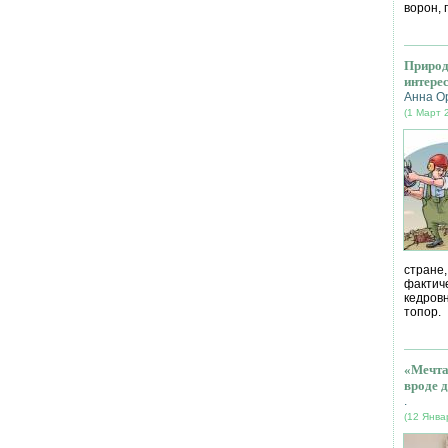
ворон, 
Природ
интере
Анна О
(1 Март 
стране
фактич
кедров
топор.
«Мечта
вроде д
.
(12 Янва