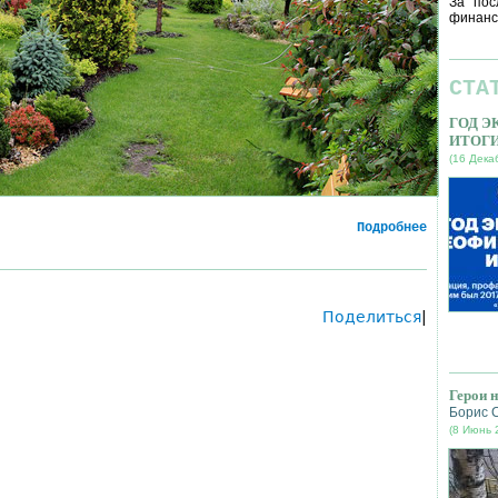
За пос
финанс
СТА
ГОД 
ИТОГ
(16 Дека
Подробнее
Поделиться
|
Герои 
Борис 
(8 Июнь 