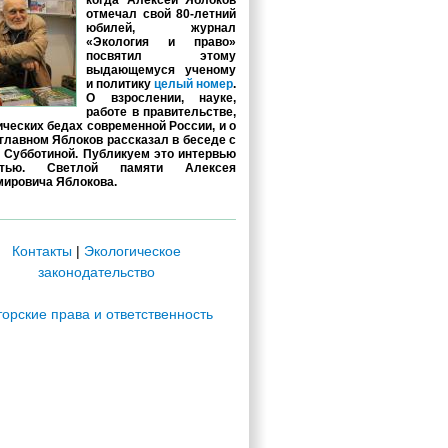
когда Алексей Яблоков
отмечал свой 80-летний
юбилей, журнал
«Экология и право»
посвятил этому
выдающемуся ученому
и политику
целый номер
.
О взрослении, науке,
работе в правительстве,
ических бедах современной России, и о
главном Яблоков рассказал в беседе с
 Субботиной. Публикуем это интервью
стью. Светлой памяти Алексея
ировича Яблокова.
Контакты
|
Экологическое
законодательство
торские права и ответственность