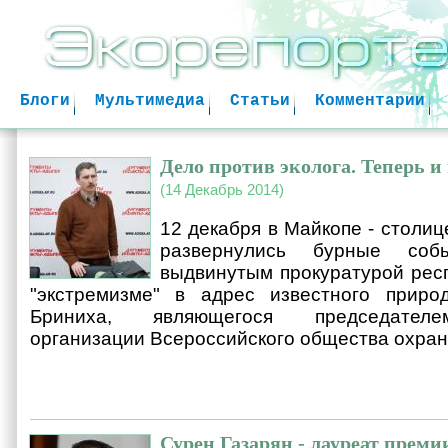
Jum
Блоги
Мультимедиа
Статьи
Комментарии
Дело против эколога. Теперь и
(14 Декабрь 2014)
12 декабря в Майкопе - столиц
развернулись бурные соб
выдвинутым прокуратурой рес
"экстремизме" в адрес известного приро
Бриниха, являющегося председателе
организации Всероссийского общества охра
Сурен Газарян - лауреат преми