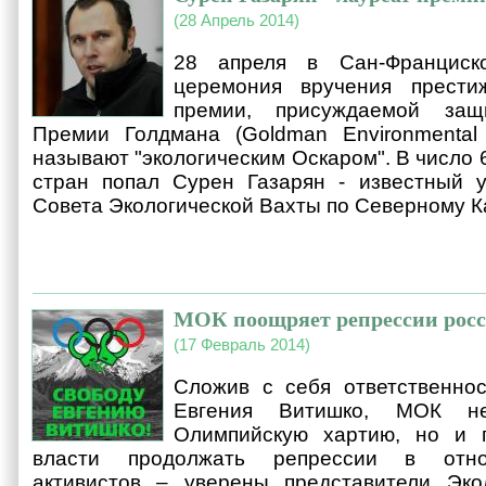
(28 Апрель 2014)
28 апреля в Сан-Франциск
церемония вручения прести
премии, присуждаемой защ
Премии Голдмана (Goldman Environmental 
называют "экологическим Оскаром". В число 
стран попал Сурен Газарян - известный у
Совета Экологической Вахты по Северному Ка
МОК поощряет репрессии росс
(17 Февраль 2014)
Сложив с себя ответственнос
Евгения Витишко, МОК н
Олимпийскую хартию, но и 
власти продолжать репрессии в отно
активистов – уверены представители Эко