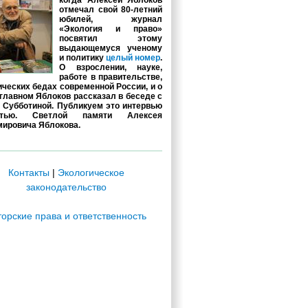
когда Алексей Яблоков
отмечал свой 80-летний
юбилей, журнал
«Экология и право»
посвятил этому
выдающемуся ученому
и политику
целый номер
.
О взрослении, науке,
работе в правительстве,
ических бедах современной России, и о
главном Яблоков рассказал в беседе с
 Субботиной. Публикуем это интервью
стью. Светлой памяти Алексея
ировича Яблокова.
Контакты
|
Экологическое
законодательство
торские права и ответственность