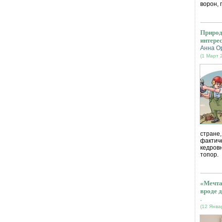
ворон, 
Природ
интере
Анна О
(1 Март 
стране
фактич
кедров
топор.
«Мечта
вроде д
.
(12 Янва