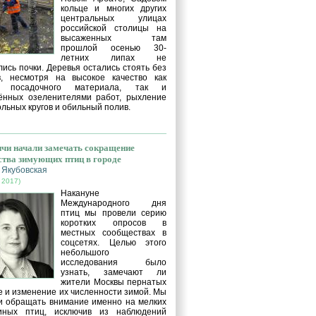
кольце и многих других
центральных улицах
российской столицы на
высаженных там
прошлой осенью 30-
летних липах не
ись почки. Деревья остались стоять без
в, несмотря на высокое качество как
о посадочного материала, так и
ённых озеленителями работ, рыхление
льных кругов и обильный полив.
чи начали замечать сокращение
ства зимующих птиц в городе
 Якубовская
 2017)
Накануне
Международного дня
птиц мы провели серию
коротких опросов в
местных сообществах в
соцсетях. Целью этого
небольшого
исследования было
узнать, замечают ли
жители Москвы пернатых
е и изменение их численности зимой. Мы
и обращать внимание именно на мелких
иных птиц, исключив из наблюдений