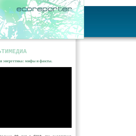
ЬТИМЕДИА
я энергетика: мифы и факты.
ная энергетика: мифы и
ы. Владимир Сливяк