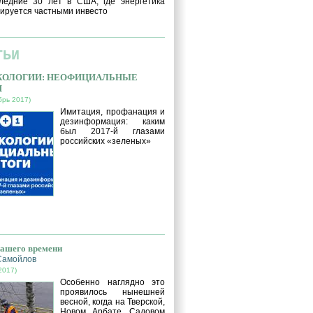
ледние 30 лет в США, где энергетика
ируется частными инвесто
ТЬИ
ЭКОЛОГИИ: НЕОФИЦИАЛЬНЫЕ
И
брь 2017)
Имитация, профанация и
дезинформация: каким
был 2017-й глазами
российских «зеленых»
нашего времени
Самойлов
2017)
Особенно наглядно это
проявилось нынешней
весной, когда на Тверской,
Новом Арбате, Садовом