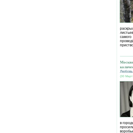
раскрыл
листье
самог
провед
приство
Москви
количе
Любовь
(30 Март
в город
просил
воробь