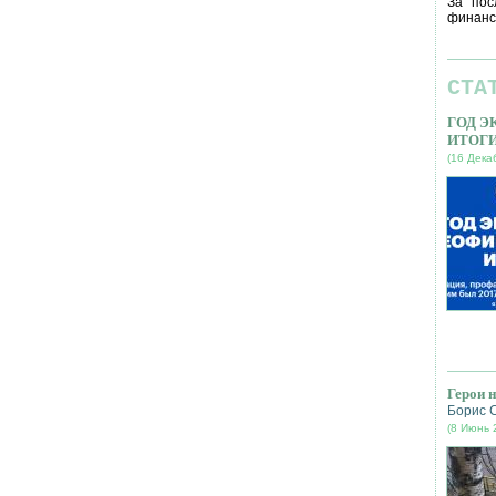
За пос
финанс
СТА
ГОД 
ИТОГ
(16 Дека
Герои 
Борис 
(8 Июнь 