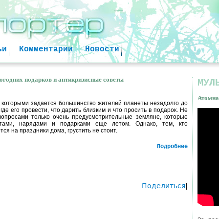
Jump to navigation
ьи
Комментарии
Новости
огодних подарков и антикризисные советы
МУЛ
Атомна
 которыми задается большинство жителей планеты незадолго до
о где его провести, что дарить близким и что просить в подарок. Не
вопросами только очень предусмотрительные земляне, которые
Атом
етами, нарядами и подарками еще летом. Однако, тем, кто
ся на праздники дома, грустить не стоит.
факт
Подробнее
Поделиться
|