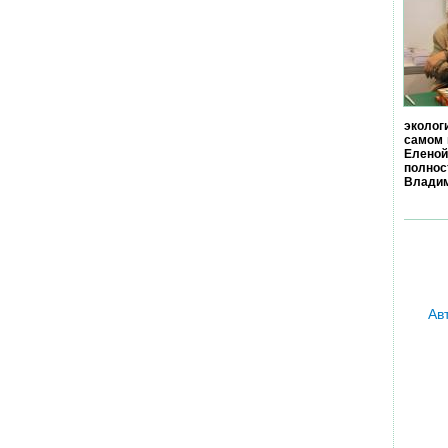
эколог
самом 
Еленой
полно
Владим
Ав