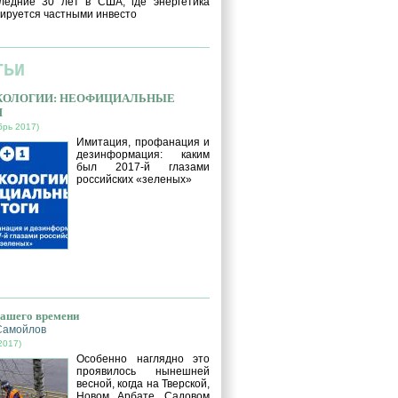
ледние 30 лет в США, где энергетика
ируется частными инвесто
ТЬИ
ЭКОЛОГИИ: НЕОФИЦИАЛЬНЫЕ
И
брь 2017)
Имитация, профанация и
дезинформация: каким
был 2017-й глазами
российских «зеленых»
нашего времени
Самойлов
2017)
Особенно наглядно это
проявилось нынешней
весной, когда на Тверской,
Новом Арбате, Садовом