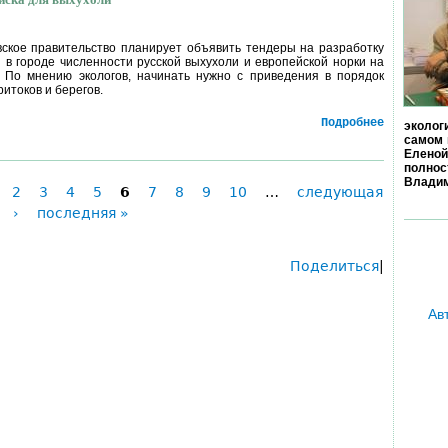
ское правительство планирует объявить тендеры на разработку
в городе численности русской выхухоли и европейской норки на
 По мнению экологов, начинать нужно с приведения в порядок
ритоков и берегов.
Подробнее
эколог
самом 
Еленой
полно
Владим
2
3
4
5
6
7
8
9
10
…
следующая
›
последняя »
Поделиться
|
Ав