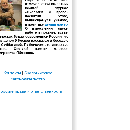
когда Алексей Яблоков
отмечал свой 80-летний
юбилей, журнал
«Экология и право»
посвятил этому
выдающемуся ученому
и политику
целый номер
.
О взрослении, науке,
работе в правительстве,
ических бедах современной России, и о
главном Яблоков рассказал в беседе с
 Субботиной. Публикуем это интервью
стью. Светлой памяти Алексея
ировича Яблокова.
Контакты
|
Экологическое
законодательство
торские права и ответственность