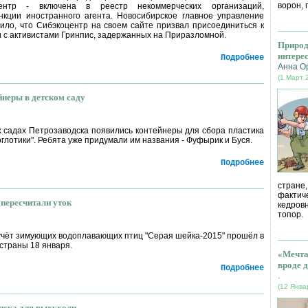
ворон, 
центр - включена в реестр некоммерческих организаций,
кции иностранного агента. Новосибирское главное управление
ло, что Сибэкоцентр на своем сайте призвал присоединиться к
 с активистами Гринпис, задержанных на Приразломной.
Природ
интере
Подробнее
Анна О
(1 Март 
неры в детском саду
х садах Петрозаводска появились контейнеры для сбора пластика
глотики". Ребята уже придумали им названия - Фуфырик и Буся.
Подробнее
стране
фактич
 пересчитали уток
кедров
топор.
чёт зимующих водоплавающих птиц "Серая шейка-2015" прошёл в
страны 18 января.
«Мечта
вроде д
Подробнее
.
(12 Янва
иска для выхухоли