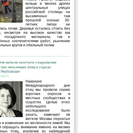
кольце и многих других
центральных улицах
российской столицы на
высаженных там
прошлой осенью 30-
летних липах не
ись почки. Деревья остались стоять без
в, несмотря на высокое качество как
о посадочного материала, так и
ённых озеленителями работ, рыхление
льных кругов и обильный полив.
чи начали замечать сокращение
ства зимующих птиц в городе
 Якубовская
 2017)
Накануне
Международного дня
птиц мы провели серию
коротких опросов в
местных сообществах в
соцсетях. Целью этого
небольшого
исследования было
узнать, замечают ли
жители Москвы пернатых
е и изменение их численности зимой. Мы
и обращать внимание именно на мелких
иных птиц, исключив из наблюдений