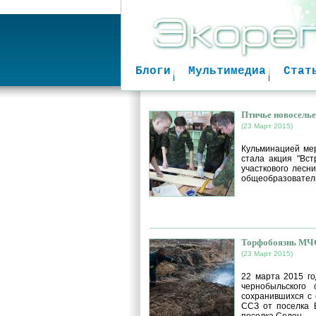
Блоги
Мультимедиа
Стат
Птичье новоселье
(23 Март 2015)
Кульминацией мер
стала акция "Вст
участкового лесн
общеобразовател
Торфобоязнь МЧ
(23 Март 2015)
22 марта 2015 го
чернобыльского
сохранившихся с 
ССЗ от поселка В