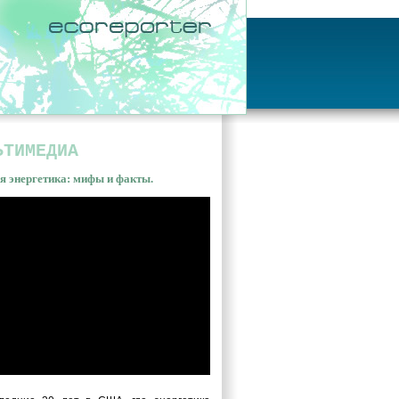
ЬТИМЕДИА
я энергетика: мифы и факты.
ная энергетика: мифы и
ы. Владимир Сливяк