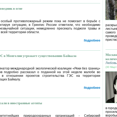
оведник в огне
 особый противопожарный режим пока не помогает в борьбе с
нтируя ситуацию, в Гринпис России отметили, что необходимо
раскрыл
резвычайной ситуации, немедленно пресекать поджоги травы и
листье
 всей территории области.
самог
провед
приство
Подробнее
Москви
ЭС в Монголии угрожает существованию Байкала
количе
Любовь
(30 Март
инатор международной экологической коалиции «Реки без границ»
ов подробно рассказал о поданной на этой неделе жалобе во
 в отношении проектов строительства ГЭС на территории
ющих Байкалу.
Подробнее
сали в иностранные агенты
в город
просил
воробь
итетнейших природоохранных организаций - Сибирский