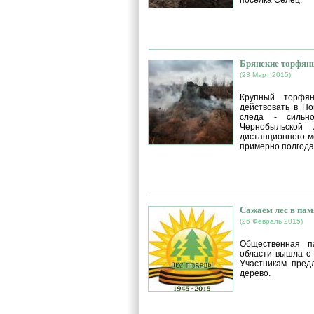
поселка Селец.
Брянские торфян
(23 Март 2015)
Крупный торфян
действовать в Но
следа - сильно
Чернобыльской
дистанционного мо
примерно полгода 
Сажаем лес в пам
(26 Февраль 2015)
Общественная па
области вышла с 
Участникам предл
дерево.