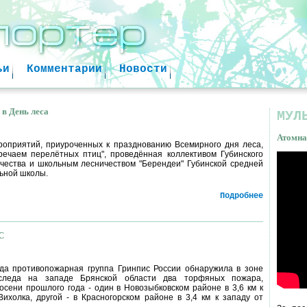
Jump to navigation
ьи
Комментарии
Новости
 в День леса
МУЛ
Атомна
оприятий, приуроченных к празднованию Всемирного дня леса,
речаем перелётных птиц", проведённая коллективом Губинского
ичества и школьным лесничеством "Берендеи" Губинской средней
Атом
ьной школы.
факт
Подробнее
С
да противопожарная группа Гринпис России обнаружила в зоне
 следа на западе Брянской области два торфяных пожара,
осени прошлого года - один в Новозыбковском районе в 3,6 км к
ихолка, другой - в Красногорском районе в 3,4 км к западу от