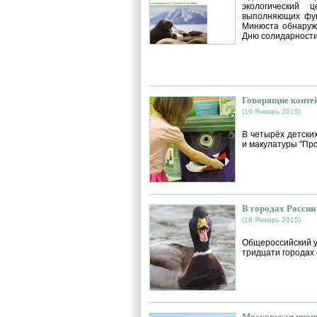
экологический 
выполняющих фун
Минюста обнаружи
Дню солидарности
Говорящие контей
(19 Январь 2015)
В четырёх детски
и макулатуры "Про
В городах России
(18 Январь 2015)
Общероссийский у
тридцати городах 
Московская проп