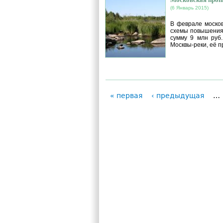
(6 Январь 2015)
В феврале москов
схемы повышения 
сумму 9 млн руб.
Москвы-реки, её п
« первая
‹ предыдущая
…
Страницы