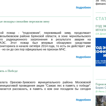
За пос
финанс
Подробнее
СТА
ые пожары спокойно пережили зиму
ГОД 
ИТОГ
ой пожар - "подснежник", переживший зиму, продолжает
(16 Дека
возыбковском районе Брянской области, в зоне чернобыльского
го радиационного загрязнения в результате аварии на
 АЭС. Этот пожар был впервые обнаружен средствами
ниторинга в начале октября 2014 года, то есть он действует уже
- но он до сих пор официально не признан МЧС.
Подробнее
ять о Победе
лата Орехово-Зуевского муниципального района Московской
Герои 
инициативой проведения акции "Сажаю лес в память о победе".
Борис 
агается рассказать, в память о ком они посадили бы сегодня
(8 Июнь 
Подробнее