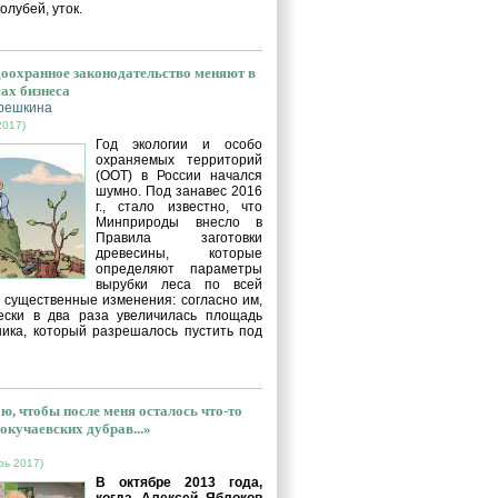
голубей, уток.
оохранное законодательство меняют в
сах бизнеса
решкина
2017)
Год экологии и особо
охраняемых территорий
(ООТ) в России начался
шумно. Под занавес 2016
г., стало известно, что
Минприроды внесло в
Правила заготовки
древесины, которые
определяют параметры
вырубки леса по всей
, существенные изменения: согласно им,
ески в два раза увеличилась площадь
ника, который разрешалось пустить под
ю, чтобы после меня осталось что-то
окучаевских дубрав...»
рь 2017)
В октябре 2013 года,