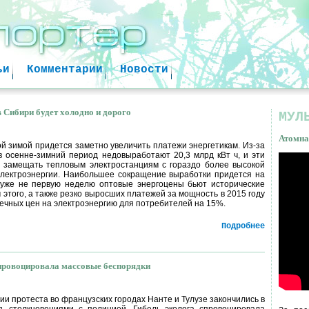
Jump to navigation
ьи
Комментарии
Новости
в Сибири будет холодно и дорого
МУЛ
Атомна
й зимой придется заметно увеличить платежи энергетикам. Из-за
в осенне-зимний период недовыработают 20,3 млрд кВт ч, и эти
 замещать тепловым электростанциям с гораздо более высокой
Атом
лектроэнергии. Наибольшее сокращение выработки придется на
 уже не первую неделю оптовые энергоцены бьют исторические
факт
 этого, а также резко выросших платежей за мощность в 2015 году
ечных цен на электроэнергию для потребителей на 15%.
Подробнее
провоцировала массовые беспорядки
ии протеста во французских городах Нанте и Тулузе закончились в