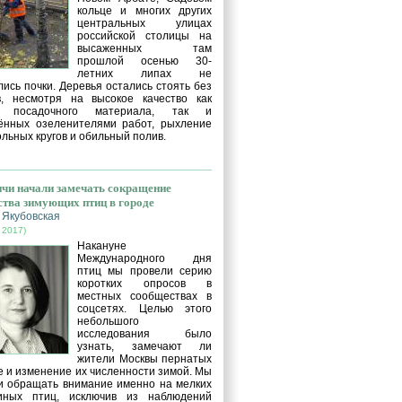
кольце и многих других
центральных улицах
российской столицы на
высаженных там
прошлой осенью 30-
летних липах не
ись почки. Деревья остались стоять без
в, несмотря на высокое качество как
о посадочного материала, так и
ённых озеленителями работ, рыхление
льных кругов и обильный полив.
чи начали замечать сокращение
ства зимующих птиц в городе
 Якубовская
 2017)
Накануне
Международного дня
птиц мы провели серию
коротких опросов в
местных сообществах в
соцсетях. Целью этого
небольшого
исследования было
узнать, замечают ли
жители Москвы пернатых
е и изменение их численности зимой. Мы
и обращать внимание именно на мелких
иных птиц, исключив из наблюдений