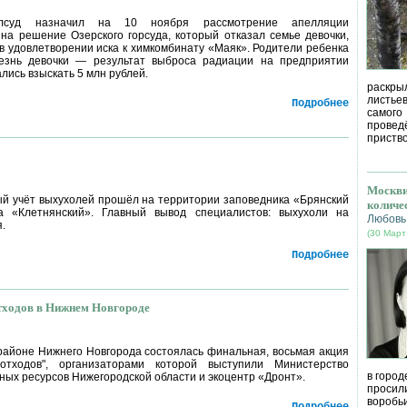
блсуд назначил на 10 ноября рассмотрение апелляции
на решение Озерского горсуда, который отказал семье девочки,
 в удовлетворении иска к химкомбинату «Маяк». Родители ребенка
лезнь девочки — результат выброса радиации на предприятии
ались взыскать 5 млн рублей.
раскрыл
листье
Подробнее
самог
провед
приство
Москви
 учёт выхухолей прошёл на территории заповедника «Брянский
количе
а «Клетнянский». Главный вывод специалистов: выхухоли на
Любовь
я.
(30 Март
Подробнее
ходов в Нижнем Новгороде
районе Нижнего Новгорода состоялась финальная, восьмая акция
отходов", организаторами которой выступили Министерство
в город
ных ресурсов Нижегородской области и экоцентр «Дронт».
просил
воробь