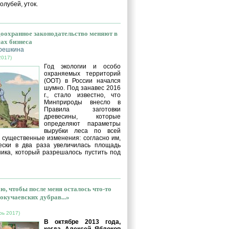
голубей, уток.
оохранное законодательство меняют в
сах бизнеса
решкина
2017)
Год экологии и особо
охраняемых территорий
(ООТ) в России начался
шумно. Под занавес 2016
г., стало известно, что
Минприроды внесло в
Правила заготовки
древесины, которые
определяют параметры
вырубки леса по всей
, существенные изменения: согласно им,
ески в два раза увеличилась площадь
ника, который разрешалось пустить под
ю, чтобы после меня осталось что-то
окучаевских дубрав...»
рь 2017)
В октябре 2013 года,