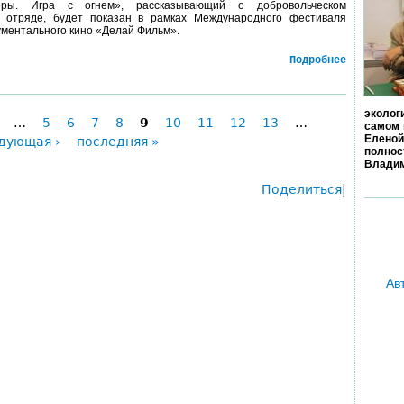
ры. Игра с огнем», рассказывающий о добровольческом
 отряде, будет показан в рамках Международного фестиваля
ументального кино «Делай Фильм».
Подробнее
эколог
…
5
6
7
8
9
10
11
12
13
…
самом 
Еленой
дующая ›
последняя »
полно
Владим
Поделиться
|
Ав