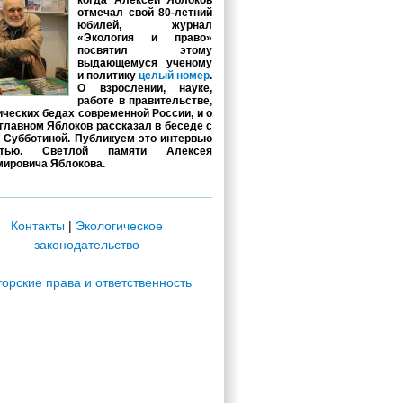
когда Алексей Яблоков
отмечал свой 80-летний
юбилей, журнал
«Экология и право»
посвятил этому
выдающемуся ученому
и политику
целый номер
.
О взрослении, науке,
работе в правительстве,
ических бедах современной России, и о
главном Яблоков рассказал в беседе с
 Субботиной. Публикуем это интервью
стью. Светлой памяти Алексея
ировича Яблокова.
Контакты
|
Экологическое
законодательство
торские права и ответственность