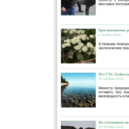
субботу, 1 ноябр
массовые беспоря
Краснокнижные ра
(1 Ноябрь 2014)
В Нижнем Новгор
экологические пр
Нет ГЭС, Байкалу 
(27 Октябрь 2014)
Министр природны
оставить без из
маловодность в б
На атомщиков под
(27 Октябрь 2014)