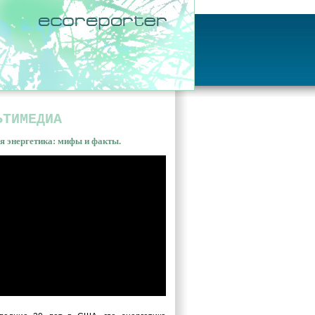
ЬТИМЕДИА
я энергетика: мифы и факты.
ная энергетика: мифы и
ы. Владимир Сливяк