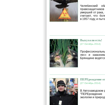
Челябинский о
правозащитников 
умершей от рака,
считают, что бо
в 1957 году, и пыт
Выхухоли есть!
(27 Октябрь 2014)
Профессиональный
лес» и заказник
Брянщине водятс
ПЕРЕрождение от
(27 Октябрь 2014)
В Автозаводском 
"ПЕРЕрождение 
экологии и природ