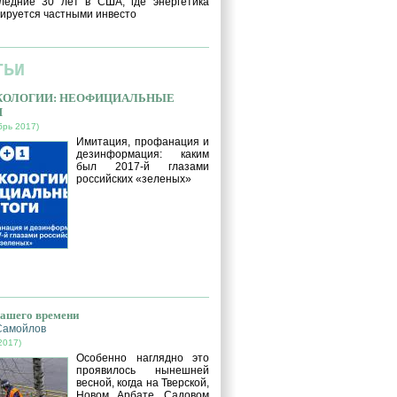
ледние 30 лет в США, где энергетика
ируется частными инвесто
ТЬИ
ЭКОЛОГИИ: НЕОФИЦИАЛЬНЫЕ
И
брь 2017)
Имитация, профанация и
дезинформация: каким
был 2017-й глазами
российских «зеленых»
нашего времени
Самойлов
2017)
Особенно наглядно это
проявилось нынешней
весной, когда на Тверской,
Новом Арбате, Садовом