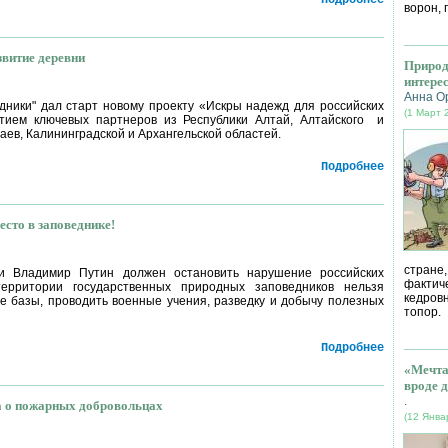
Подробнее
ворон, 
звитие деревни
Природ
интере
Анна О
дники" дал старт новому проекту «Искры надежд для российских
(1 Март 
стием ключевых партнеров из Республики Алтай, Алтайского и
аев, Калининградской и Архангельской областей.
Подробнее
есто в заповеднике!
стране
и Владимир Путин должен остановить нарушение российских
фактич
ерритории государственных природных заповедников нельзя
кедров
е базы, проводить военные учения, разведку и добычу полезных
топор.
Подробнее
«Мечта
вроде д
.
 о пожарных добровольцах
(12 Янва