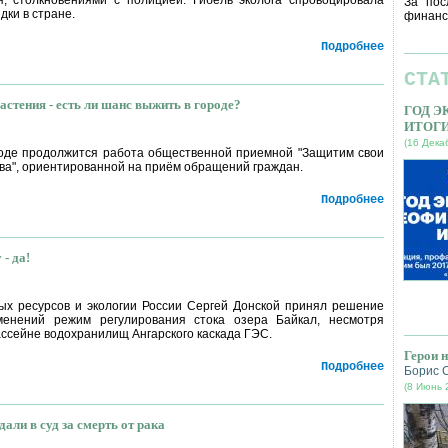
я, столкновениями с полицией. Гибель эколога спровоцировала
За пос
дки в стране.
финанс
Подробнее
СТА
стения - есть ли шанс выжить в городе?
ГОД 
ИТОГ
(16 Дека
оде продолжится работа общественной приемной "Защитим свои
ава", ориентированной на приём обращений граждан.
Подробнее
- да!
х ресурсов и экологии России Сергей Донской принял решение
менений режим регулирования стока озера Байкал, несмотря
ассейне водохранилищ Ангарского каскада ГЭС.
Герои 
Подробнее
Борис 
(8 Июнь 
али в суд за смерть от рака