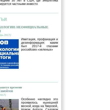
ледние 30 лет в США, где энергетика
ируется частными инвесто
ТЬИ
ЭКОЛОГИИ: НЕОФИЦИАЛЬНЫЕ
И
брь 2017)
Имитация, профанация и
дезинформация: каким
был 2017-й глазами
российских «зеленых»
нашего времени
Самойлов
2017)
Особенно наглядно это
проявилось нынешней
весной, когда на Тверской,
Новом Арбате, Садовом