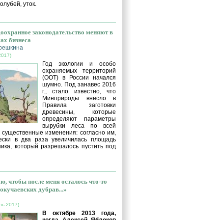
голубей, уток.
оохранное законодательство меняют в
сах бизнеса
решкина
2017)
Год экологии и особо
охраняемых территорий
(ООТ) в России начался
шумно. Под занавес 2016
г., стало известно, что
Минприроды внесло в
Правила заготовки
древесины, которые
определяют параметры
вырубки леса по всей
, существенные изменения: согласно им,
ески в два раза увеличилась площадь
ника, который разрешалось пустить под
ю, чтобы после меня осталось что-то
окучаевских дубрав...»
рь 2017)
В октябре 2013 года,