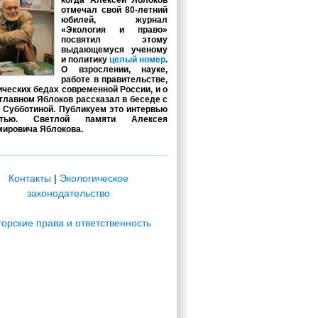
когда Алексей Яблоков
отмечал свой 80-летний
юбилей, журнал
«Экология и право»
посвятил этому
выдающемуся ученому
и политику
целый номер
.
О взрослении, науке,
работе в правительстве,
ических бедах современной России, и о
главном Яблоков рассказал в беседе с
 Субботиной. Публикуем это интервью
стью. Светлой памяти Алексея
ировича Яблокова.
Контакты
|
Экологическое
законодательство
торские права и ответственность