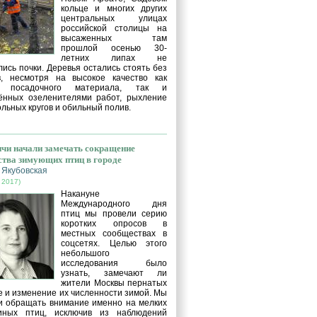
кольце и многих других
центральных улицах
российской столицы на
высаженных там
прошлой осенью 30-
летних липах не
ись почки. Деревья остались стоять без
в, несмотря на высокое качество как
о посадочного материала, так и
ённых озеленителями работ, рыхление
льных кругов и обильный полив.
чи начали замечать сокращение
ства зимующих птиц в городе
 Якубовская
 2017)
Накануне
Международного дня
птиц мы провели серию
коротких опросов в
местных сообществах в
соцсетях. Целью этого
небольшого
исследования было
узнать, замечают ли
жители Москвы пернатых
е и изменение их численности зимой. Мы
и обращать внимание именно на мелких
иных птиц, исключив из наблюдений