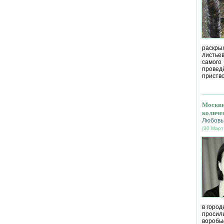
раскрыл
листье
самог
провед
приство
Москви
количе
Любовь
(30 Март
в город
просил
воробь