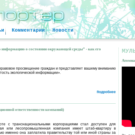
Jump to navigation
ьи
Комментарии
Новости
 информацию о состоянии окружающей среды” - как его
МУЛ
Атомна
правовое просвещение граждан и представляет вашему вниманию
тость экологической информации».
Атом
факт
Подробнее
ионной ответственности компаний)
оте с транснациональными корпорациями стал доступен для
щая или лесопромышленная компания имеет штаб-квартиру в
ько именно она заплатила правительству той или иной страны за