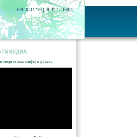
ЬТИМЕДИА
я энергетика: мифы и факты.
ная энергетика: мифы и
ы. Владимир Сливяк