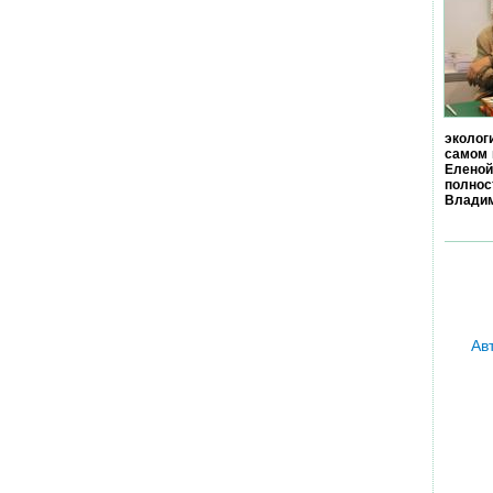
эколог
самом 
Еленой
полно
Владим
Ав