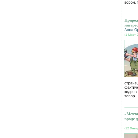
ворон, 
Природ
интере
Анна О
(1 Март 
стране
фактич
кедров
топор.
«Мечта
вроде д
.
(12 Янва