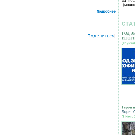
За пос
финанс
Подробнее
СТА
ГОД 
Поделиться
|
ИТОГ
(16 Дека
Герои 
Борис 
(8 Июнь 