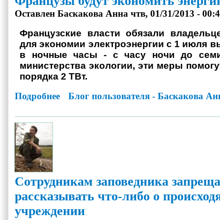
Французы будут экономить энерги
Оставлен
Баскакова Анна
чтв, 01/31/2013 - 00:
Французские власти обязали владельц
для экономии электроэнергии с 1 июля в
в ночные часы - с часу ночи до сем
министерства экологии, эти меры помогу
порядка 2 ТВт.
Подробнее
о Французы будут экономить энергию по ночам
Блог пользователя - Баскакова Ан
Сотрудникам заповедника запрещ
рассказывать что-либо о происход
учреждении