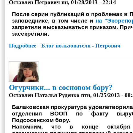
Оставлен
Петрович
пн, 01/28/2013 - 22:14
После серии публикаций о проблемах в 
заповеднике, в том числе и
на "Экорепо
запретили высказываться приказом. Прич
засекретили.
Подробнее
о Сотрудникам заповедника запрещают рассказывать что-
Блог пользователя - Петрович
Огурчики... в сосновом бору?
Оставлен
Наталья Руденко
птн, 01/25/2013 - 08
Балаковская прокуратура удовлетворила
отделения ВООП по факту выру
Подсосенском бору.​
Напомним, что в конце октября 