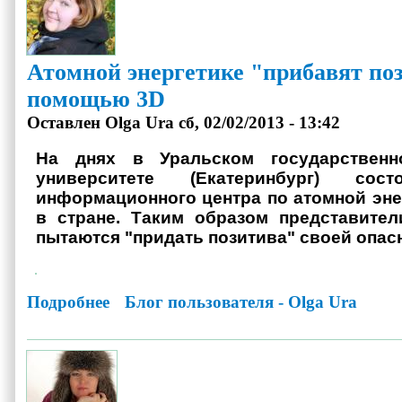
Атомной энергетике "прибавят поз
помощью 3D
Оставлен
Olga Ura
сб, 02/02/2013 - 13:42
На днях в Уральском государственн
университете (Екатеринбург) сос
информационного центра по атомной эне
в стране. Таким образом представител
пытаются "придать позитива" своей опас
Подробнее
о Атомной энергетике "прибавят позитива" с помощью 3D
Блог пользователя - Olga Ura