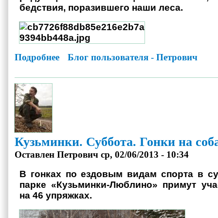
бедствия, поразившего наши леса.
Подробнее
о А остался ли лес в Подмосковье?
Блог пользователя - Петрович
Кузьминки. Суббота. Гонки на со
Оставлен
Петрович
ср, 02/06/2013 - 10:34
В гонках по ездовым видам спорта в с
парке «Кузьминки-Люблино» примут уча
на 46 упряжках.