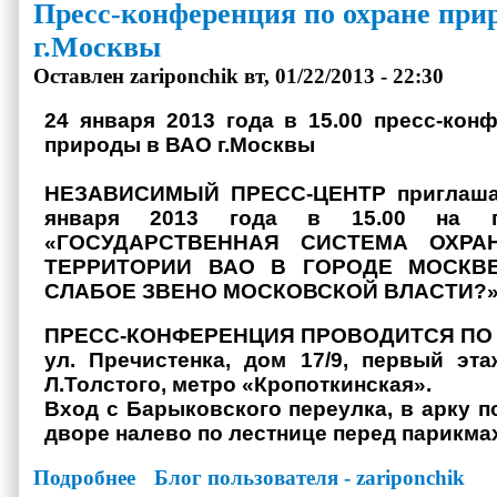
Пресс-конференция по охране при
г.Москвы
Оставлен
zariponchik
вт, 01/22/2013 - 22:30
24 января 2013 года в 15.00 пресс-кон
природы в ВАО г.Москвы
НЕЗАВИСИМЫЙ ПРЕСС-ЦЕНТР приглашае
января 2013 года в 15.00 на пр
«ГОСУДАРСТВЕННАЯ СИСТЕМА ОХР
ТЕРРИТОРИИ ВАО В ГОРОДЕ МОСКВ
СЛАБОЕ ЗВЕНО МОСКОВСКОЙ ВЛАСТИ?
ПРЕСС-КОНФЕРЕНЦИЯ ПРОВОДИТСЯ ПО 
ул. Пречистенка, дом 17/9, первый эт
Л.Толстого, метро «Кропоткинская».
Вход с Барыковского переулка, в арку п
дворе налево по лестнице перед парикма
Подробнее
о Пресс-конференция по охране природы в ВАО г.Москвы
Блог пользователя - zariponchik