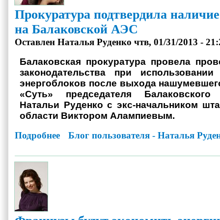
Прокуратура подтвердила наличие
на Балаковской АЭС
Оставлен
Наталья Руденко
чтв, 01/31/2013 - 21:
Балаковская прокуратура провела пров
законодательства при использовании
энергоблоков после выхода нашумевшего
«Суть» председателя Балаковског
Натальи Руденко с экс-начальником шт
области Виктором Алампиевым.
Подробнее
о Прокуратура подтвердила наличие крена и осадка на Б
Блог пользователя - Наталья Руде