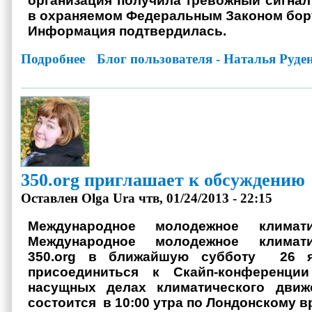
организация получила тревожный сигнал 
в охраняемом Федеральным Законом бору
Информация подтвердилась.
Подробнее
о Огурчики... в сосновом бору?
Блог пользователя - Наталья Руде
350.org приглашает к обсуждению
Оставлен
Olga Ura
чтв, 01/24/2013 - 22:15
Международное молодежное климат
Международное молодежное климат
350.org в ближайшую субботу 26 я
присоединиться к Скайп-конференци
насущных делах климатического движе
состоится в 10:00 утра по Лондонскому 