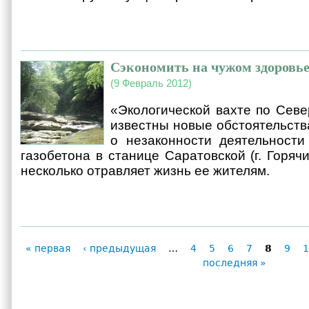
Сэкономить на чужом здоровь
(9 Февраль 2012)
«Экологической вахте по Севе
известны новые обстоятельств
о незаконности деятельности
газобетона в станице Саратовской (г. Горяч
несколько отравляет жизнь ее жителям.
« первая
‹ предыдущая
…
4
5
6
7
8
9
1
Страницы
последняя »