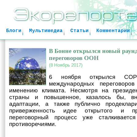
Jum
Блоги
Мультимедиа
Статьи
Комментарии
В Бонне открылся новый раун
переговоров ООН
(8 Ноябрь 2017)
6 ноября открылся COP
международных переговоро
именению климата. Несмотря на президен
страны и повышенное, казалось бы, в
адаптации, а также публично продеклар
приверженность идее открытого и про
переговорный процесс уже сталкиваетс
противоречиями.