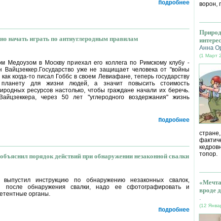
Подробнее
ворон, 
Природ
но начать играть по антиуглеродным правилам
интере
Анна О
(1 Март 
м Медоузом в Москву приехал его коллега по Римскому клубу -
 Вайцзеккер.Государство уже не защищает человека от "войны
, как когда-то писал Гоббс в своем Левиафане, теперь государству
 планету для жизни людей, а значит повысить стоимость
иродных ресурсов настолько, чтобы граждане начали их беречь.
йцзеккера, через 50 лет "углеродного воздержания" жизнь
Подробнее
стране
фактич
кедров
топор.
объяснил порядок действий при обнаружении незаконной свалки
р выпустил инструкцию по обнаружению незаконных свалок,
«Мечта
ой после обнаружения свалки, надо ее сфотографировать и
вроде д
петентные органы.
.
(12 Янва
Подробнее