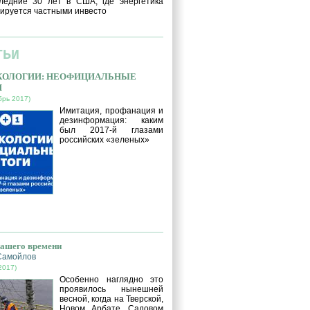
ледние 30 лет в США, где энергетика
ируется частными инвесто
ТЬИ
ЭКОЛОГИИ: НЕОФИЦИАЛЬНЫЕ
И
брь 2017)
Имитация, профанация и
дезинформация: каким
был 2017-й глазами
российских «зеленых»
нашего времени
Самойлов
2017)
Особенно наглядно это
проявилось нынешней
весной, когда на Тверской,
Новом Арбате, Садовом