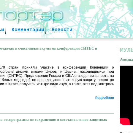
Jump to navigation
ьи
Комментарии
Новости
 медведь и счастливые акулы на конференции СИТЕС в
МУЛ
Атомна
170 стран приняли участие в конференции Конвенции о
торговле дикими видами флоры и фауны, находящимися под
Атом
ения (СИТЕС). Предложение России и США о введении запрета на
факт
 белых медведей не прошло, дополнительную защиту, несмотря
и и Китая получили четыре вида акул, а также взят под контроль
Подробнее
ма госпрограмма по сохранению и восстановлению защитных