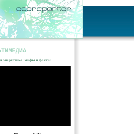
ЬТИМЕДИА
я энергетика: мифы и факты.
ная энергетика: мифы и
ы. Владимир Сливяк