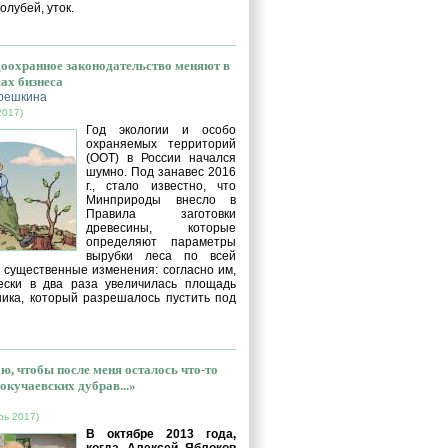
голубей, уток.
оохранное законодательство меняют в
сах бизнеса
решкина
2017)
Год экологии и особо
охраняемых территорий
(ООТ) в России начался
шумно. Под занавес 2016
г., стало известно, что
Минприроды внесло в
Правила заготовки
древесины, которые
определяют параметры
вырубки леса по всей
, существенные изменения: согласно им,
ески в два раза увеличилась площадь
ника, который разрешалось пустить под
ю, чтобы после меня осталось что-то
окучаевских дубрав...»
рь 2017)
В октябре 2013 года,