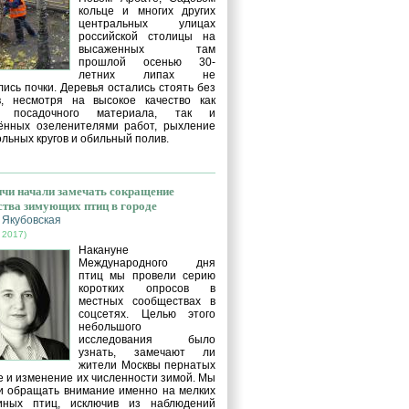
кольце и многих других
центральных улицах
российской столицы на
высаженных там
прошлой осенью 30-
летних липах не
ись почки. Деревья остались стоять без
в, несмотря на высокое качество как
о посадочного материала, так и
ённых озеленителями работ, рыхление
льных кругов и обильный полив.
чи начали замечать сокращение
ства зимующих птиц в городе
 Якубовская
 2017)
Накануне
Международного дня
птиц мы провели серию
коротких опросов в
местных сообществах в
соцсетях. Целью этого
небольшого
исследования было
узнать, замечают ли
жители Москвы пернатых
е и изменение их численности зимой. Мы
и обращать внимание именно на мелких
иных птиц, исключив из наблюдений