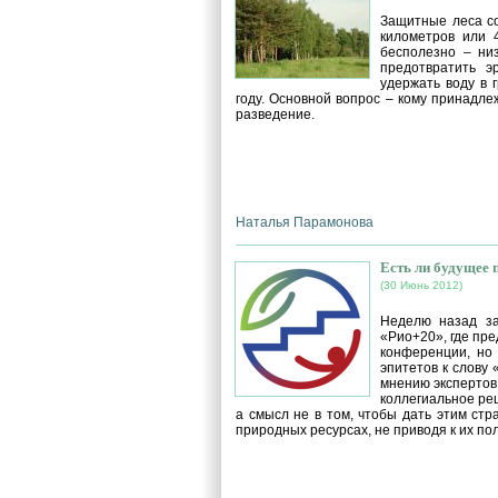
Защитные леса со
километров или 
бесполезно – ни
предотвратить э
удержать воду в 
году. Основной вопрос – кому принадлеж
разведение.
Наталья Парамонова
Есть ли будущее 
(30 Июнь 2012)
Неделю назад з
«Рио+20», где пр
конференции, но
эпитетов к слову 
мнению экспертов
коллегиальное ре
а смысл не в том, чтобы дать этим стр
природных ресурсах, не приводя к их п