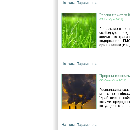
Наталья Парамонова
Россия может по
(21 Ноябрь 2011)
Департамент сел
свободную прода
значит эта трава
содержании ГМО
организацию (ВТО
Наталья Парамонова
Природа виновата
(30 Сентябрь 2011)
Росприроднадзор 
место по выброс
"Край имеет небл
своими природным
ситуации в крае н
Наталья Парамонова