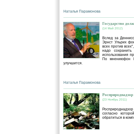
Наталья Парамонова
Государство долж
(14 Май 2012)
Вслед за Деннисо
Эрнст Ульрих фон
всех против всех"
надо сохранить
использования пр
По мнениюфон Ва
улучшится.
Наталья Парамонова
Росприроднадзор 
(23 Ноябрь 2011)
Росприроднадзо
согласно котор
обратиться в ком