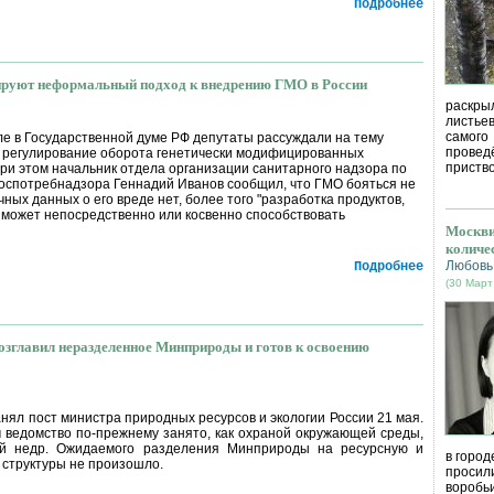
Подробнее
ируют неформальный подход к внедрению ГМО в России
раскрыл
листье
самог
е в Государственной думе РФ депутаты рассуждали на тему
провед
 регулирование оборота генетически модифицированных
приство
При этом начальник отдела организации санитарного надзора по
Роспотребнадзора Геннадий Иванов сообщил, что ГМО бояться не
учных данных о его вреде нет, более того "разработка продуктов,
может непосредственно или косвенно способствовать
Москви
количе
Любовь
Подробнее
(30 Март
озглавил неразделенное Минприроды и готов к освоению
нял пост министра природных ресурсов и экологии России 21 мая.
 ведомство по-прежнему занято, как охраной окружающей среды,
ой недр. Ожидаемого разделения Минприроды на ресурсную и
в город
структуры не произошло.
просил
воробь