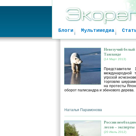
Блоги
Мультимедиа
Стат
Невезучий белый
Таиланде
(14 Март 2013)
Представители 
международной 
угрозой исчезнов
торговлю шкурами
на протесты Япони
оборот палисандра и эбенового дерева.
Наталья Парамонова
России необходи
лесов – эксперты
(20 Июль 2012)