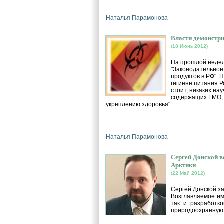
Наталья Парамонова
Власти демонстр
(18 Июнь 2012)
На прошлой недел
"Законодательное
продуктов в РФ". 
гигиене питания 
стоит, никаких на
содержащих ГМО, 
укреплению здоровья".
Наталья Парамонова
Сергей Донской в
Арктики
(22 Май 2012)
Сергей Донской за
Возглавляемое им
так и разработк
природоохранную 