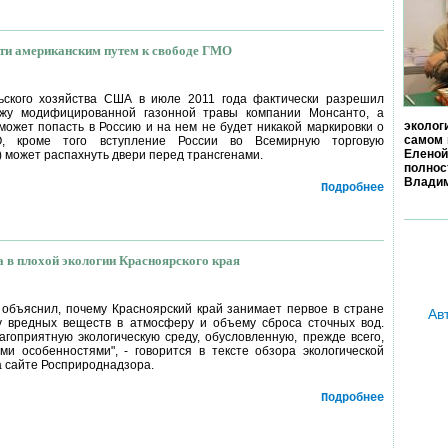
йти американским путем к свободе ГМО
ьского хозяйства США в июле 2011 года фактически разрешил
жу модифицированной газонной травы компании Монсанто, а
эколог
 может попасть в Россию и на нем не будет никакой маркировки о
самом 
, кроме того вступление России во Всемирную торговую
Еленой
) может распахнуть двери перед трансгенами.
полно
Владим
Подробнее
 в плохой экологии Красноярского края
объяснил, почему Красноярский край занимает первое в стране
Ав
у вредных веществ в атмосферу и объему сброса сточных вод.
агоприятную экологическую среду, обусловленную, прежде всего,
и особенностями", - говорится в тексте обзора экологической
а сайте Росприроднадзора.
Подробнее