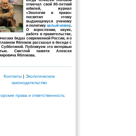
когда Алексей Яблоков
отмечал свой 80-летний
юбилей, журнал
«Экология и право»
посвятил этому
выдающемуся ученому
и политику
целый номер
.
О взрослении, науке,
работе в правительстве,
ических бедах современной России, и о
главном Яблоков рассказал в беседе с
 Субботиной. Публикуем это интервью
стью. Светлой памяти Алексея
ировича Яблокова.
Контакты
|
Экологическое
законодательство
торские права и ответственность