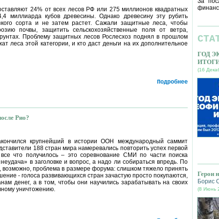
За пос
финанс
ставляют 24% от всех лесов РФ или 275 миллионов квадратных
4,4 миллиарда кубов древесины. Однако древесину эту рубить
зкого сорта и не затем растет. Сажали защитные леса, чтобы
розию почвы, защитить сельскохозяйственные поля от ветра,
грунтах. Проблему защитных лесов Рослесхоз поднял в прошлом
СТА
ат леса этой категории, и кто даст деньги на их дополнительное
ГОД 
ИТОГ
(16 Дека
Подробнее
после Рио?
акончился крупнейший в истории ООН международный саммит
едставители 188 стран мира намеревались повторить успех первой
 все что получилось – это соревнование СМИ по части поиска
«неудача» в заголовке и вопрос, а надо ли собираться впредь. По
, возможно, проблема в размере форума: слишком тяжело принять
Герои 
шение - голоса развивающихся стран зачастую просто покупаются,
Борис 
анам денег, а в том, чтобы они научились зарабатывать на своих
олному уничтожению.
(8 Июнь 