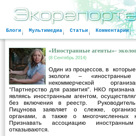
Jum
Блоги
Мультимедиа
Статьи
Комментарии
«Иностранные агенты»- эколо
(8 Сентябрь 2014)
Один из процессов, в которые
экологи – «иностранные
некоммерческой организ
"Партнерство для развития". НКО признана 
являясь иностранным агентом, осуществля
без включения в реестр. Руководитель
Пицунова заявляет о слежке, организ
органами, а также о многочисленных 
Признавать ассоциацию иностранным
отказываются.